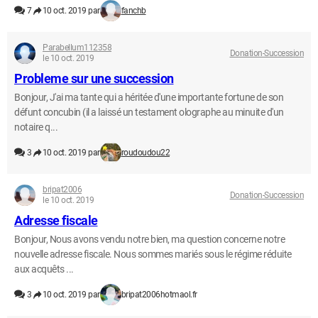
7
10 oct. 2019 par
fanchb
Parabellum112358
Donation-Succession
le 10 oct. 2019
Probleme sur une succession
Bonjour, J'ai ma tante qui a héritée d'une importante fortune de son
défunt concubin (il a laissé un testament olographe au minuite d'un
notaire q...
3
10 oct. 2019 par
roudoudou22
bripat2006
Donation-Succession
le 10 oct. 2019
Adresse fiscale
Bonjour, Nous avons vendu notre bien, ma question concerne notre
nouvelle adresse fiscale. Nous sommes mariés sous le régime réduite
aux acquêts ...
3
10 oct. 2019 par
bripat2006hotmaol.fr