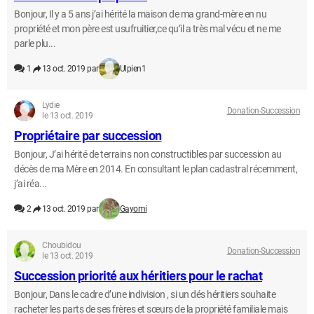
Bonjour, Il y a 5 ans j’ai hérité la maison de ma grand-mère en nu
propriété et mon père est usufruitier,ce qu’il a très mal vécu et ne me
parle plu...
1
13 oct. 2019 par
Ulpien1
Lydie
Donation-Succession
le 13 oct. 2019
Propriétaire par succession
Bonjour, J’ai hérité de terrains non constructibles par succession au
décès de ma Mère en 2014. En consultant le plan cadastral récemment,
j’ai réa...
2
13 oct. 2019 par
Gayomi
Choubidou
Donation-Succession
le 13 oct. 2019
Succession priorité aux héritiers pour le rachat
Bonjour, Dans le cadre d’une indivision , si un dés héritiers souhaite
racheter les parts de ses frères et sœurs de la propriété familiale mais