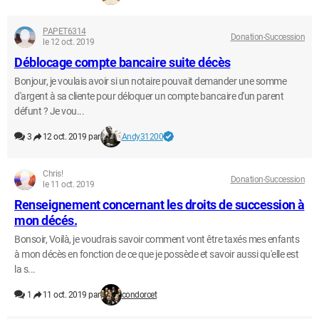
PAPET6314
Donation-Succession
le 12 oct. 2019
Déblocage compte bancaire suite décès
Bonjour, je voulais avoir si un notaire pouvait demander une somme
d'argent à sa cliente pour déloquer un compte bancaire d'un parent
défunt ? Je vou...
3
12 oct. 2019 par
Andy31200
Chris!
Donation-Succession
le 11 oct. 2019
Renseignement concernant les droits de succession à
mon décés.
Bonsoir, Voilà, je voudrais savoir comment vont être taxés mes enfants
à mon décès en fonction de ce que je possède et savoir aussi qu'elle est
la s...
1
11 oct. 2019 par
condorcet