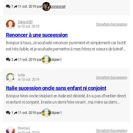
7
11 oct. 2019 par
condorcet
Selrach80
Donation-Succession
le 10 oct. 2019
Renoncer à une suceession
Bonjour à tous, Je souhaite renoncer purement et simplement car l'actif
est très faible, et je souhaite permettre à mes frères et soeurs de bénéf...
3
11 oct. 2019 par
Ulpien1
lydia
Donation-Succession
le 10 oct. 2019
Italie sucession oncle sans enfant ni conjoint
Bonjour Mon oncle résidant en italie est décédé, il n a pas d'heritier direct
ni enfant ni conjoint. il reste un demi frère vivant , ma mère sa demi...
1
11 oct. 2019 par
Ulpien1
thomas
Donation-Succession
le 10 oct. 2019