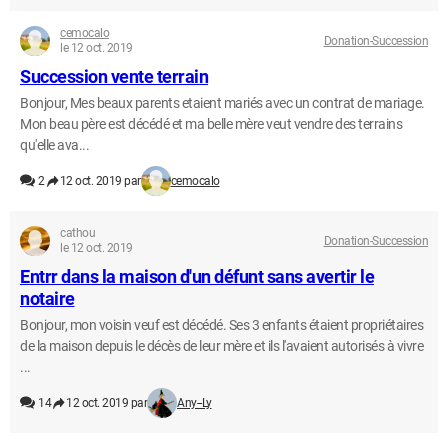
cemocalo
Donation-Succession
le 12 oct. 2019
Succession vente terrain
Bonjour, Mes beaux parents etaient mariés avec un contrat de mariage.
Mon beau père est décédé et ma belle mère veut vendre des terrains
qu'elle ava...
2
12 oct. 2019 par
cemocalo
cathou
Donation-Succession
le 12 oct. 2019
Entrr dans la maison d'un défunt sans avertir le
notaire
Bonjour, mon voisin veuf est décédé. Ses 3 enfants étaient propriétaires
de la maison depuis le décès de leur mère et ils l'avaient autorisés à vivre
...
14
12 oct. 2019 par
Any--Ly