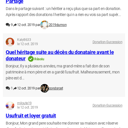
Partage
Dans le partage suivant : un héritier a reçu plus que sa part en donation.
Après rapport des donations l heritier qui n a rien eu vois sa part supér...
9
12 oct. 2019 par
2019dumon
Kaly8633
Donation-Succession
le 12 oct. 2019
Quel héritage suite au décès du donataire avant le
donateur
Résolu
Bonjour, Il y a plusieurs années, ma grand-mère a fait don de son
patrimoine à mon père et en a gardé l'usufruit. Malheureusement, mon
père est d...
1
12 oct. 2019 par
condorcet
miloute19
Donation-Succession
le 12 oct. 2019
Usufruit et loyer gratuit
Bonjour, Mon grand pere souhaite me donner sa maison avec réserve