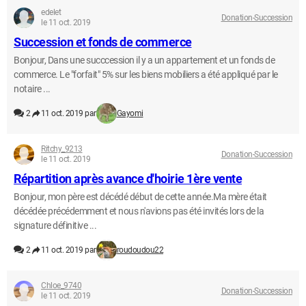
edelet
Donation-Succession
le 11 oct. 2019
Succession et fonds de commerce
Bonjour, Dans une succcession il y a un appartement et un fonds de
commerce. Le "forfait" 5% sur les biens mobiliers a été appliqué par le
notaire ...
2
11 oct. 2019 par
Gayomi
Ritchy_9213
Donation-Succession
le 11 oct. 2019
Répartition après avance d'hoirie 1ère vente
Bonjour, mon père est décédé début de cette année.Ma mère était
décédée précédemment et nous n'avions pas été invités lors de la
signature définitive ...
2
11 oct. 2019 par
roudoudou22
Chloe_9740
Donation-Succession
le 11 oct. 2019