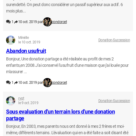
surendetté. On peut donc considérer un passif supérieur aux actif. 6
mois plus...
1
10 oct. 2019 par
condorcet
Mireille
Donation-Succession
le 10 oct. 2019
Abandon usufruit
Bonjour, Une donation partage a été réalisée au profit de mes 2
enfants,en 2008.J'ai conservé l'usufruit d'une maison que j'ai louée pour
m'assurer ...
1
10 oct. 2019 par
condorcet
rvgt
Donation-Succession
le 9 oct. 2019
Sous evaluation d'un terrain lors d'une donation
partage
Bonjour, En 2003, mes parents nous ont donné à mes 2 frères et moi-
même, différents terrains. L'évaluation qui en a été faite a soit disant été