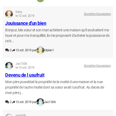
Keny
Donation-Succession
le 12 oct. 2019
Jouissance d'un bien
Bonjour, Ma sœur et son mari achètent une maison qu'il souhaitent me
louer et pour ma tranquillité, ils me proposent d'acheter la jouissance de
ce b...
3
13 oct. 2019 par
Ulpien1
Jac1306
Donation-Succession
le 13 oct. 2019
Devenu de l usufruit
Mon père possédait la propriété de la moitié d une maison et la nue-
propriété de l autre moitié dont sa sœur avait l usufruit. Au deces de
mon père j...
2
13 oct. 2019 par
Jac1306
jacko06