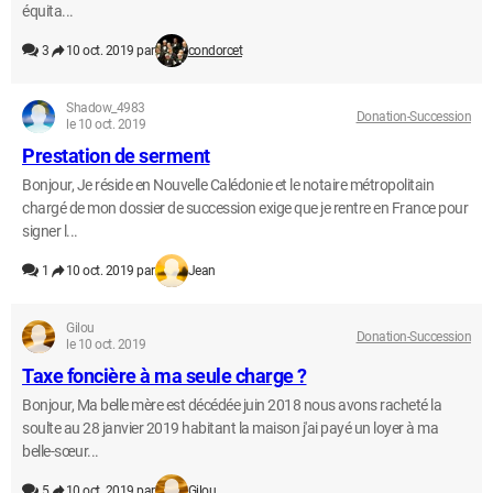
équita...
3
10 oct. 2019 par
condorcet
Shadow_4983
Donation-Succession
le 10 oct. 2019
Prestation de serment
Bonjour, Je réside en Nouvelle Calédonie et le notaire métropolitain
chargé de mon dossier de succession exige que je rentre en France pour
signer l...
1
10 oct. 2019 par
Jean
Gilou
Donation-Succession
le 10 oct. 2019
Taxe foncière à ma seule charge ?
Bonjour, Ma belle mère est décédée juin 2018 nous avons racheté la
soulte au 28 janvier 2019 habitant la maison j'ai payé un loyer à ma
belle-sœur...
5
10 oct. 2019 par
Gilou