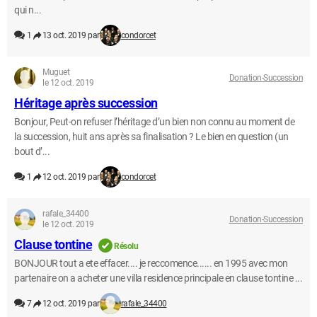
qui n...
1
13 oct. 2019 par
condorcet
Muguet
Donation-Succession
le 12 oct. 2019
Héritage après succession
Bonjour, Peut-on refuser l’héritage d’un bien non connu au moment de
la succession, huit ans après sa finalisation ? Le bien en question (un
bout d’...
1
12 oct. 2019 par
condorcet
rafale_34400
Donation-Succession
le 12 oct. 2019
Clause tontine
Résolu
BONJOUR tout a ete effacer.... je reccomence...... en 1995 avec mon
partenaire on a acheter une villa residence principale en clause tontine ...
7
12 oct. 2019 par
rafale_34400