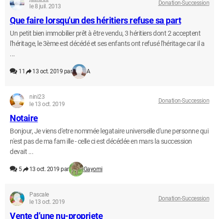
Donation-Succession
le 8 juil. 2013
Que faire lorsqu'un des héritiers refuse sa part
Un petit bien immobilier prêt à être vendu, 3 héritiers dont 2 acceptent
l'héritage, le 3ème est décédé et ses enfants ont refusé l'héritage car il a
...
11
13 oct. 2019 par
A
nini23
Donation-Succession
le 13 oct. 2019
Notaire
Bonjour, Je viens d'etre nommée legataire universelle d'une personne qui
n'est pas de ma fam ille - celle ci est décédée en mars la succession
devait ...
5
13 oct. 2019 par
Gayomi
Pascale
Donation-Succession
le 13 oct. 2019
Vente d’une nu-propriete