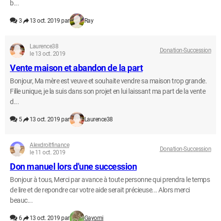
b...
3
13 oct. 2019 par
Ray
Laurence38
Donation-Succession
le 13 oct. 2019
Vente maison et abandon de la part
Bonjour, Ma mère est veuve et souhaite vendre sa maison trop grande.
Fille unique, je la suis dans son projet en lui laissant ma part de la vente
d...
5
13 oct. 2019 par
Laurence38
Alexdroitfinance
Donation-Succession
le 11 oct. 2019
Don manuel lors d'une succession
Bonjour à tous, Merci par avance à toute personne qui prendra le temps
de lire et de repondre car votre aide serait précieuse... Alors merci
beauc...
6
13 oct. 2019 par
Gayomi