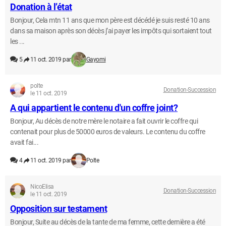
Donation à l’état
Bonjour, Cela mtn 11 ans que mon père est décédé je suis resté 10 ans
dans sa maison après son décès j’ai payer les impôts qui sortaient tout
les ...
5
11 oct. 2019 par
Gayomi
polte
Donation-Succession
le 11 oct. 2019
A qui appartient le contenu d'un coffre joint?
Bonjour, Au décès de notre mère le notaire a fait ouvrir le coffre qui
contenait pour plus de 50000 euros de valeurs. Le contenu du coffre
avait fai...
4
11 oct. 2019 par
Polte
NicoElisa
Donation-Succession
le 11 oct. 2019
Opposition sur testament
Bonjour, Suite au décès de la tante de ma femme, cette dernière a été