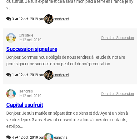
d'usufruit. Je suis expatrié et cela serait mon pied à terre en France, je n'y
vi...
3
12 oct. 2019 par
condorcet
Christelle
Donation-Succession
le 12 oct. 2019
Succession signature
Bonjour, Sommes nous obligés de nous rendrez à l etude du notaire
pour signer une succession où peut ont donné procuration
1
12 oct. 2019 par
condorcet
jeanchris
Donation-Succession
le 12 oct. 2019
Capital usufruit
Bonjour, Je suis mariée en séparation de biens et ddv Ayant un bien à
vendre depuis 3 ans et ayant consenti des dons à mes deux enfants,
est-il po...
4
12 oct. 2019 par
jeanchris