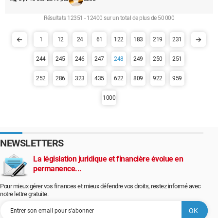
Résultats 12351 - 12400 sur un total de plus de 50 000
1
12
24
61
122
183
219
231
244
245
246
247
248
249
250
251
252
286
323
435
622
809
922
959
1000
NEWSLETTERS
La législation juridique et financière évolue en
permanence...
Pour mieux gérer vos finances et mieux défendre vos droits, restez informé avec
notre lettre gratuite.