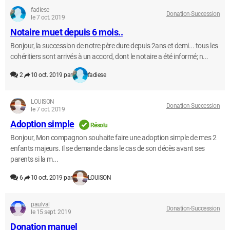
fadiese
Donation-Succession
le 7 oct. 2019
Notaire muet depuis 6 mois..
Bonjour, la succession de notre père dure depuis 2ans et demi... tous les
cohéritiers sont arrivés à un accord, dont le notaire a été informé; n...
2
10 oct. 2019 par
fadiese
LOUISON
Donation-Succession
le 7 oct. 2019
Adoption simple
Résolu
Bonjour, Mon compagnon souhaite faire une adoption simple de mes 2
enfants majeurs. Il se demande dans le cas de son décès avant ses
parents si la m...
6
10 oct. 2019 par
LOUISON
paulval
Donation-Succession
le 15 sept. 2019
Donation manuel