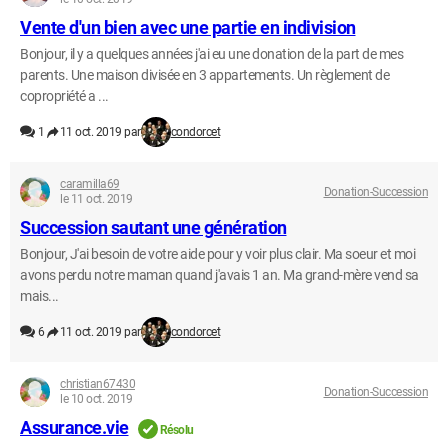
Vente d'un bien avec une partie en indivision
Bonjour, il y a quelques années j'ai eu une donation de la part de mes
parents. Une maison divisée en 3 appartements. Un règlement de
copropriété a ...
1
11 oct. 2019 par
condorcet
caramilla69
Donation-Succession
le 11 oct. 2019
Succession sautant une génération
Bonjour, J'ai besoin de votre aide pour y voir plus clair. Ma soeur et moi
avons perdu notre maman quand j'avais 1 an. Ma grand-mère vend sa
mais...
6
11 oct. 2019 par
condorcet
christian67430
Donation-Succession
le 10 oct. 2019
Assurance.vie
Résolu