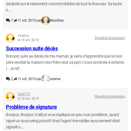
déclarée sur le testament comme héritière de tout le financier. Sa tante
n...
7
11 oct. 2019 par
NicoElisa
Vicema
Donation-Succession
le 10 oct. 2019
Succession suite décès
Bonsoir, suite au décès de ma maman, je viens d’apprendre que si mon
père vendait la maison mon frère veut sa part ( nous sommes 4 enfants
) . Je ref...
2
11 oct. 2019 par
vicema
Val4713
Donation-Succession
le 10 oct. 2019
Problème de signature
Bonjour, Bonjour, Voilà je vous explique un peu mon problème , ayant
signé un sous seing privatif chez l’agent immobilier aucunement était
signalé s...