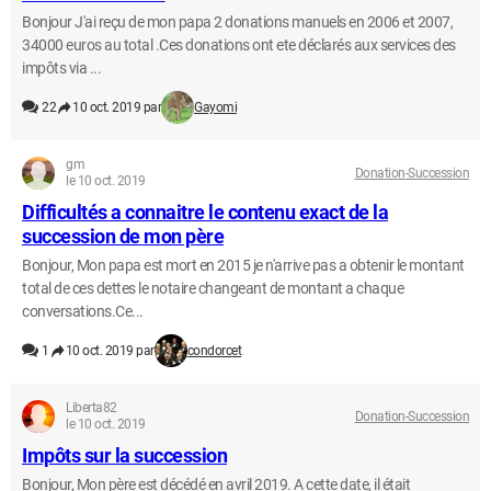
Bonjour J'ai reçu de mon papa 2 donations manuels en 2006 et 2007,
34000 euros au total .Ces donations ont ete déclarés aux services des
impôts via ...
22
10 oct. 2019 par
Gayomi
gm
Donation-Succession
le 10 oct. 2019
Difficultés a connaitre le contenu exact de la
succession de mon père
Bonjour, Mon papa est mort en 2015 je n'arrive pas a obtenir le montant
total de ces dettes le notaire changeant de montant a chaque
conversations.Ce...
1
10 oct. 2019 par
condorcet
Liberta82
Donation-Succession
le 10 oct. 2019
Impôts sur la succession
Bonjour, Mon père est décédé en avril 2019. A cette date, il était