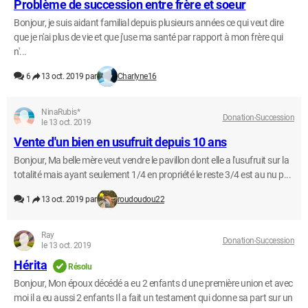
Problème de succession entre frère et soeur
Bonjour, je suis aidant familial depuis plusieurs années ce qui veut dire
que je n'ai plus de vie et que j'use ma santé par rapport à mon frère qui
n'...
6
13 oct. 2019 par
Charlyne16
NinaRubis*
Donation-Succession
le 13 oct. 2019
Vente d'un bien en usufruit depuis 10 ans
Bonjour, Ma belle mère veut vendre le pavillon dont elle a l'usufruit sur la
totalité mais ayant seulement 1/4 en propriété le reste 3/4 est au nu p...
1
13 oct. 2019 par
roudoudou22
Ray
Donation-Succession
le 13 oct. 2019
Hérita
Résolu
Bonjour, Mon époux décédé a eu 2 enfants d une première union et avec
moi il a eu aussi 2 enfants Il a fait un testament qui donne sa part sur un