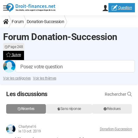
Question
Forum
Donation-Succession
Forum Donation-Succession
Page 248
Suivre
Posez votre question
Voir les catégories
Voir les thèmes
Les discussions
Rechercher
Récentes
Sans réponse
Résolues
Charlyne16
Donation-Succession
le 13 oct. 2019