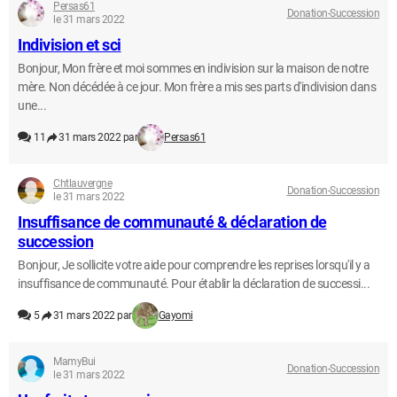
Persas61
Donation-Succession
le 31 mars 2022
Indivision et sci
Bonjour, Mon frère et moi sommes en indivision sur la maison de notre
mère. Non décédée à ce jour. Mon frère a mis ses parts d'indivision dans
une...
11
31 mars 2022 par
Persas61
Chtlauvergne
Donation-Succession
le 31 mars 2022
Insuffisance de communauté & déclaration de
succession
Bonjour, Je sollicite votre aide pour comprendre les reprises lorsqu'il y a
insuffisance de communauté. Pour établir la déclaration de successi...
5
31 mars 2022 par
Gayomi
MamyBui
Donation-Succession
le 31 mars 2022