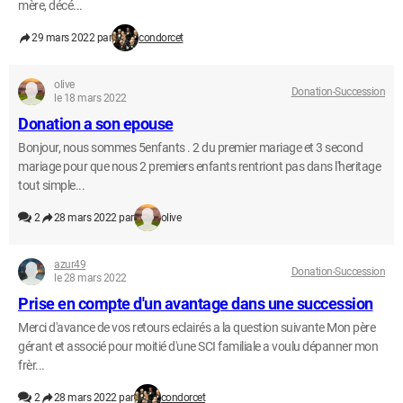
mère, décé...
29 mars 2022 par
condorcet
olive
Donation-Succession
le 18 mars 2022
Donation a son epouse
Bonjour, nous sommes 5enfants . 2 du premier mariage et 3 second
mariage pour que nous 2 premiers enfants rentriont pas dans l'heritage
tout simple...
2
28 mars 2022 par
olive
azur49
Donation-Succession
le 28 mars 2022
Prise en compte d'un avantage dans une succession
Merci d'avance de vos retours eclairés a la question suivante Mon père
gérant et associé pour moitié d'une SCI familiale a voulu dépanner mon
frèr...
2
28 mars 2022 par
condorcet