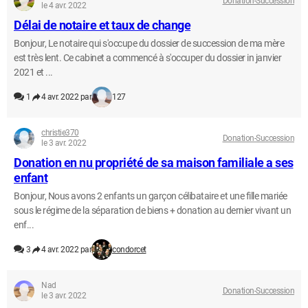
Donation-Succession
le 4 avr. 2022
Délai de notaire et taux de change
Bonjour, Le notaire qui s'occupe du dossier de succession de ma mère
est très lent. Ce cabinet a commencé à s'occuper du dossier in janvier
2021 et ...
1
4 avr. 2022 par
127
christie370
Donation-Succession
le 3 avr. 2022
Donation en nu propriété de sa maison familiale a ses
enfant
Bonjour, Nous avons 2 enfants un garçon célibataire et une fille mariée
sous le régime de la séparation de biens + donation au dernier vivant un
enf...
3
4 avr. 2022 par
condorcet
Nad
Donation-Succession
le 3 avr. 2022