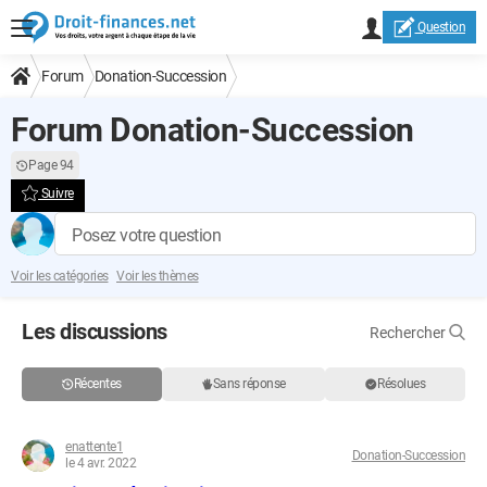
Question
Forum
Donation-Succession
Forum Donation-Succession
Page 94
Suivre
Posez votre question
Voir les catégories
Voir les thèmes
Les discussions
Rechercher
Récentes
Sans réponse
Résolues
enattente1
Donation-Succession
le 4 avr. 2022