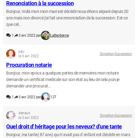
Renonciation à la succession
Bonjour, Voilà mon mon mari est décédé nous étions séparé depuis 20
ans mais non divorcé j'ai fait une renonciation de la succession. Est-ce
que cel...
1
3 avr. 2022 par
LaBeotienne
juju
Donation-Succession
le 3 avr. 2022
Procuration notarie
Bonjour, mon epoux a quelques pertes de memoires mon notaire
demande un certificat medicale sur son etat au lieu de cela puis je
demander une procurat...
1
3 avr. 2022 par
127
denaux
Donation-Succession
le 3 avr. 2022
Quel droit d' héritage pour les neveux? d'une tante
Bonjour, ma tante( 87 ans) qui n' avait pas d' enfant est décédé en mars