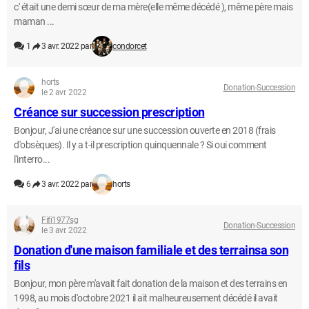
c' était une demi sœur de ma mère(elle même décédé ), même père mais
maman ...
1
3 avr. 2022 par
condorcet
horts
Donation-Succession
le 2 avr. 2022
Créance sur succession prescription
Bonjour, J'ai une créance sur une succession ouverte en 2018 (frais
d'obsèques). Il y a t-il prescription quinquennale ? Si oui comment
l'interro...
6
3 avr. 2022 par
horts
Fifi1977sg
Donation-Succession
le 3 avr. 2022
Donation d'une maison familiale et des terrainsa son
fils
Bonjour, mon père m'avait fait donation de la maison et des terrains en
1998, au mois d'octobre 2021 il aït malheureusement décédé il avait