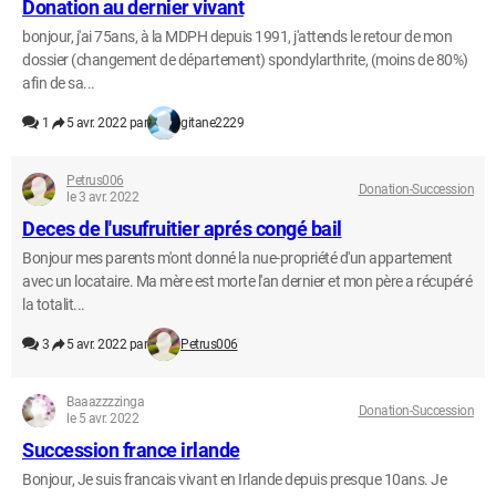
Donation au dernier vivant
bonjour, j'ai 75ans, à la MDPH depuis 1991, j'attends le retour de mon
dossier (changement de département) spondylarthrite, (moins de 80%)
afin de sa...
1
5 avr. 2022 par
gitane2229
Petrus006
Donation-Succession
le 3 avr. 2022
Deces de l'usufruitier aprés congé bail
Bonjour mes parents m'ont donné la nue-propriété d'un appartement
avec un locataire. Ma mère est morte l'an dernier et mon père a récupéré
la totalit...
3
5 avr. 2022 par
Petrus006
Baaazzzzinga
Donation-Succession
le 5 avr. 2022
Succession france irlande
Bonjour, Je suis francais vivant en Irlande depuis presque 10ans. Je