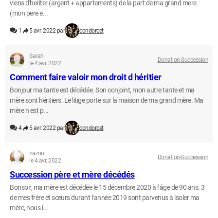
viens d'heriter (argent + appartements) de la part de ma grand mere
(mon pere e...
1
5 avr. 2022 par
condorcet
Sarah
Donation-Succession
le 4 avr. 2022
Comment faire valoir mon droit d héritier
Bonjour ma tante est décédée. Son conjoint, mon autre tante et ma
mère sont héritiers. Le litige porte sur la maison de ma grand mère. Ma
mère n est p...
4
5 avr. 2022 par
condorcet
zazou
Donation-Succession
le 4 avr. 2022
Succession père et mère décédés
Bonsoir, ma mère est décédée le 15 décembre 2020 à l’âge de 90 ans. 3
de mes frère et sœurs durant l’année 2019 sont parvenus à isoler ma
mère, nous i...