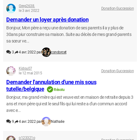
Greg2638.
Donation-Succession
le 3 avr. 2022
Demander un loyer après donation
Bonjour, Mon père a reçu une donation de ses parents il a y plus de
30ans piur construire sa maison. Suite au décès de mes grand-parents
sa sœur ve...
3
4 avr. 2022 par
condorcet
Kidou07
Donation-Succession
le 12 mai 2015
Demander l'annulation d'une mis sous
tutelle/belgique
Résolu
Bonjour, ma grand-mère qui est veuve est en maison de retraite depuis 3
ans et mon père qui est le seul fils qui lui reste a d'un commun accord
avec e...
9
4 avr. 2022 par
Nathalie
o123321o