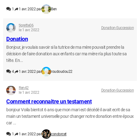
1
1 avr. 2022 par
Ben
tigrette06
Donation-Succession
le 1 avr. 2022
Donation
Bonjour, je voulais savoir si la tutrice de ma mère pouvait prendre la
décision de faire donation aux enfants car ma mère n'a plus toute sa
tête. En...
4
1 avr. 2022 par
roudoudou22
Ren42
Donation-Succession
le 1 avr. 2022
Comment reconnaitre un testament
bonjour Voila bientot 6 ans que mon mari est décédé il avait ecrit de sa
main un testament universelle pour changer notre donation entre époux
car ...
1
1 avr. 2022 par
condorcet