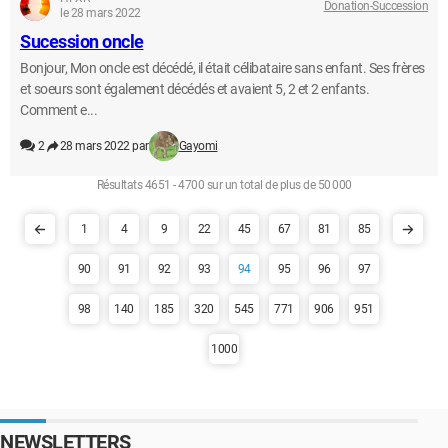
Donation-Succession
le 28 mars 2022
Sucession oncle
Bonjour, Mon oncle est décédé, il était célibataire sans enfant. Ses frères
et soeurs sont également décédés et avaient 5, 2 et 2 enfants.
Comment e...
2
28 mars 2022 par
Gayomi
Résultats 4651 - 4700 sur un total de plus de 50 000
1
4
9
22
45
67
81
85
90
91
92
93
94
95
96
97
98
140
185
320
545
771
906
951
1000
NEWSLETTERS