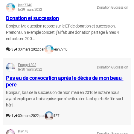
jean7740
Donation-Succession
le 29 mars 2022
Donation et succession
Bonjour, Ma question repose sur le ET de donation et succession.
Prenons un exemple concret. j'ai fait une donation partage à mes 4
enfants en 200...
3
30 mars 2022 par
jean7740
Froggy1308
Donation-Succession
le 30 mars 2022
Pas eu de convocation après le décès de mon beau-
pere
Bonjour , lors de la succession de mon mari en 2016 le notaire nous
ayant expliquer à trois reprise que n’hériterai en tant que belle fille sur l
héri...
1
30 mars 2022 par
127
Kiwi78
Donation-Succession