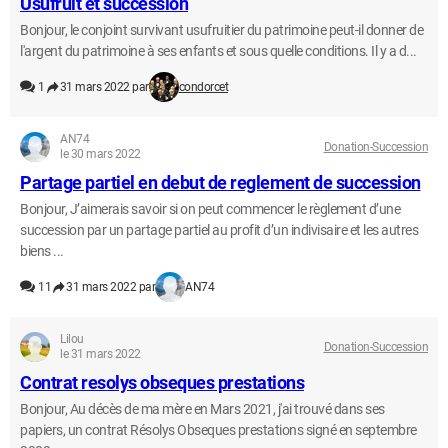
Usufruit et succession
Bonjour, le conjoint survivant usufruitier du patrimoine peut-il donner de
l'argent du patrimoine à ses enfants et sous quelle conditions. Il y a d...
1
31 mars 2022 par
condorcet
AN74
Donation-Succession
le 30 mars 2022
Partage partiel en debut de reglement de succession
Bonjour, J’aimerais savoir si on peut commencer le règlement d’une
succession par un partage partiel au profit d’un indivisaire et les autres
biens ...
11
31 mars 2022 par
AN74
Lilou
Donation-Succession
le 31 mars 2022
Contrat resolys obseques prestations
Bonjour, Au décès de ma mère en Mars 2021, j'ai trouvé dans ses
papiers, un contrat Résolys Obseques prestations signé en septembre