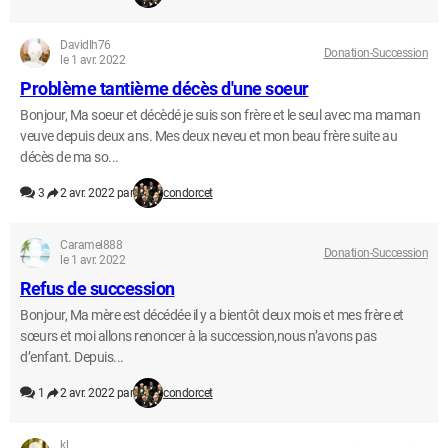
Davidlh76
Donation-Succession
le 1 avr. 2022
Problème tantième décès d'une soeur
Bonjour, Ma soeur et décèdé je suis son frère et le seul avec ma maman
veuve depuis deux ans. Mes deux neveu et mon beau frère suite au
décès de ma so...
3
2 avr. 2022 par
condorcet
Caramel888
Donation-Succession
le 1 avr. 2022
Refus de succession
Bonjour, Ma mère est décédée il y a bientôt deux mois et mes frère et
sœurs et moi allons renoncer à la succession,nous n’avons pas
d’enfant. Depuis...
1
2 avr. 2022 par
condorcet
kl