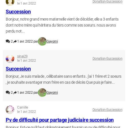
Donation-Succession
le 1 avr. 2022
Succession
Bonjour, notre grand mere maternelle vient de décéder, elle a 3 enfants
dont notre mère qui héritera du tiers comme ses soeurs. nous avons
perdu not...
2
1 avr. 2022 par
Gayomi
sinai29
Donation-Succession
le 1 avr. 2022
Succession
Bonjour, Je suis malade , célibataire sans enfants . j'ai 1 frère et 2 soeurs
, je souhaite avantager mon frère en cas de décès Que puis je faire...
2
1 avr. 2022 par
Gayomi
Camille
Donation-Succession
le 1 avr. 2022
Pv de difficulté pour partage judiciaire succession
Bonjour, Est-ce qu'il faut obligatoirement fournir un pv de difficulté pour