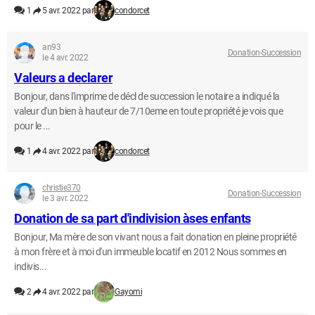
1
5 avr. 2022 par
condorcet
an93
Donation-Succession
le 4 avr. 2022
Valeurs a declarer
Bonjour, dans l'imprime de décl de succession le notaire a indiqué la
valeur d'un bien à hauteur de 7/10eme en toute propriété je vois que
pour le ...
1
4 avr. 2022 par
condorcet
christie370
Donation-Succession
le 3 avr. 2022
Donation de sa part d'indivision àses enfants
Bonjour, Ma mère de son vivant nous a fait donation en pleine propriété
à mon frère et à moi d'un immeuble locatif en 2012 Nous sommes en
indivis...
2
4 avr. 2022 par
Gayomi