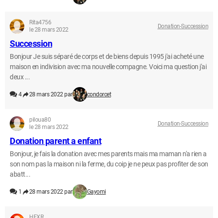
Rita4756
Donation-Succession
le 28 mars 2022
Succession
Bonjour Je suis séparé de corps et de biens depuis 1995 j'ai acheté une
maison en indivision avec ma nouvelle compagne. Voici ma question j'ai
deux ...
4
28 mars 2022 par
condorcet
piloua80
Donation-Succession
le 28 mars 2022
Donation parent a enfant
Bonjour, je fais la donation avec mes parents mais ma maman n'a rien a
son nom pas la maison ni la ferme, du coip je ne peux pas profiter de son
abatt...
1
28 mars 2022 par
Gayomi
HFXR