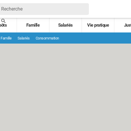
pôts
Famille
Salariés
Vie pratique
Jus
Famille
Salariés
Consommation