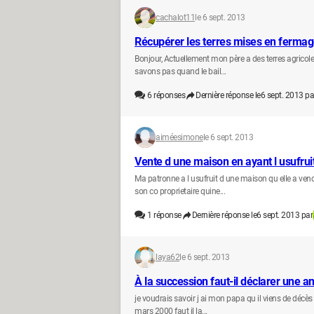
cachalot11
le 6 sept. 2013
Récupérer les terres mises en ferma
Bonjour, Actuellement mon père a des terres agricol
savons pas quand le bail...
6
réponses
Dernière réponse le
6 sept. 2013 pa
aiméesimone
le 6 sept. 2013
Vente d une maison en ayant l usufrui
Ma patronne a l usufruit d une maison qu elle a vend
son co proprietaire quine...
1
réponse
Dernière réponse le
6 sept. 2013 par
laya62
le 6 sept. 2013
À la succession faut-il déclarer une 
je voudrais savoir j ai mon papa qu il viens de décès
mars 2000 faut il la...