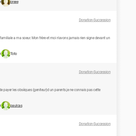
r
oreee
Donation-Succession
amiliale a ma soeur. Mon frère et moi n'avons jamais rien signe devant un
r
Toto
Donation-Succession
n de payer les obsèques (geniteur)d un parents.je ne connais pas cette
r
paulcas
Donation-Succession