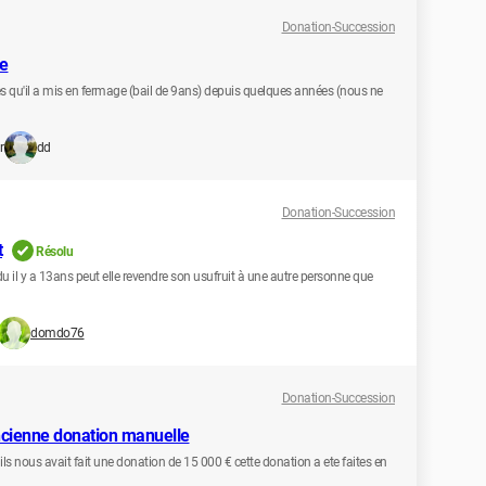
Donation-Succession
ge
es qu'il a mis en fermage (bail de 9ans) depuis quelques années (nous ne
r
dd
Donation-Succession
t
Résolu
u il y a 13ans peut elle revendre son usufruit à une autre personne que
domdo76
Donation-Succession
ancienne donation manuelle
 ils nous avait fait une donation de 15 000 € cette donation a ete faites en