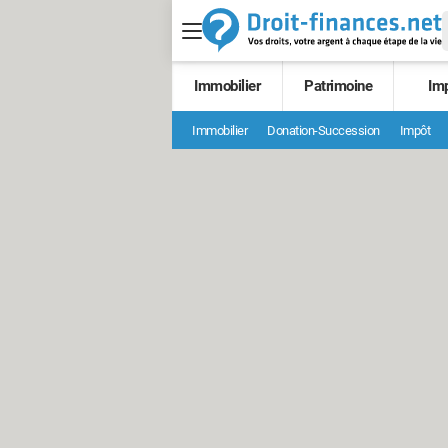
Immobilier
Patrimoine
Im
Immobilier
Donation-Succession
Impôt