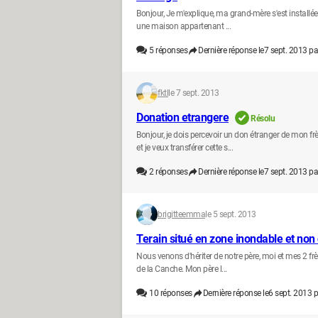
Bonjour, Je m'explique, ma grand-mère s'est install
une maison appartenant ...
5
réponses
Dernière réponse le
7 sept. 2013 pa
fktl
le 7 sept. 2013
Donation etrangere
Résolu
Bonjour, je dois percevoir un don étranger de mon 
et je veux transférer cette s...
2
réponses
Dernière réponse le
7 sept. 2013 pa
brigitteemma
le 5 sept. 2013
Terain situé en zone inondable et non 
Nous venons d'hériter de notre père, moi et mes 2 fr
de la Canche. Mon père l...
10
réponses
Dernière réponse le
6 sept. 2013 p