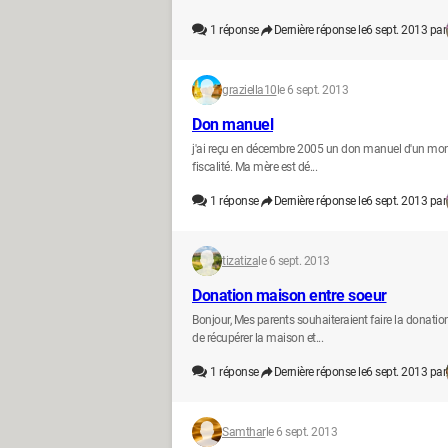
1
réponse
Dernière réponse le
6 sept. 2013 par
graziella10
le 6 sept. 2013
Don manuel
j'ai reçu en décembre 2005 un don manuel d'un mont
fiscalité. Ma mère est dé...
1
réponse
Dernière réponse le
6 sept. 2013 par
tizatiza
le 6 sept. 2013
Donation maison entre soeur
Bonjour, Mes parents souhaiteraient faire la donat
de récupérer la maison et...
1
réponse
Dernière réponse le
6 sept. 2013 par
Samthar
le 6 sept. 2013