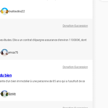
r
roudoudou22
Donation-Succession
r ses études. Elle a un contrat d'épargne assurance d'environ 110000€, dont
r
ymca75
Donation-Succession
 du bien
ente d'un bien immobilier à une personne de 85 ans qui a l'usufruit de ce
r
Sorgin