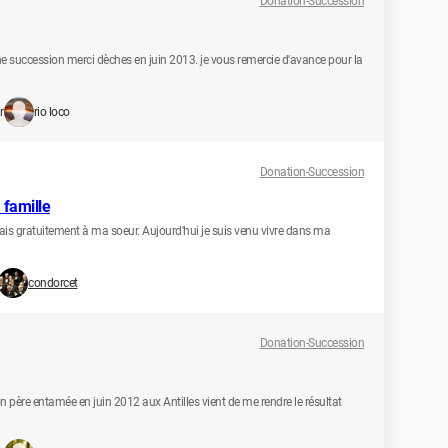
Donation-Succession
e succession merci dèches en juin 2013. je vous remercie d'avance pour la
r
rio loco
Donation-Succession
famille
uais gratuitement à ma soeur. Aujourd'hui je suis venu vivre dans ma
condorcet
Donation-Succession
n père entamée en juin 2012 aux Antilles vient de me rendre le résultat