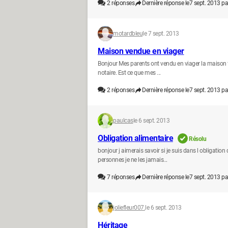
2
réponses
Dernière réponse le
7 sept. 2013 pa
motardbleu
le 7 sept. 2013
Maison vendue en viager
Bonjour Mes parents ont vendu en viager la maison f
notaire. Est ce que mes ...
2
réponses
Dernière réponse le
7 sept. 2013 pa
paulcas
le 6 sept. 2013
Obligation alimentaire
Résolu
bonjour j aimerais savoir si je suis dans l obligatio
personnes je ne les jamais...
7
réponses
Dernière réponse le
7 sept. 2013 pa
joliefleur007.
le 6 sept. 2013
Héritage