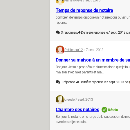
jeans9999
le 7 sept. 2013
Temps de reponse de notaire
combien de temps dispose un notaire pour ouvrir un
réponse
3
réponses
Dernière réponse le
7 sept. 2013 pa
Petitcoeur12
le 7 sept. 2013
Donner sa maison à un membre de sa 
Bonjour. Je suis propriétaire d'une maison que je lo
maison avec mes parents et ma...
1
réponse
Dernière réponse le
7 sept. 2013 par
oreee
le 7 sept. 2013
Chambre des notaires
Résolu
Bonjour, la notaire en charge de la succession de mo
avec lequel je ne suis...