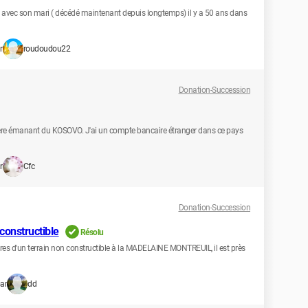
ée avec son mari ( décédé maintenant depuis longtemps) il y a 50 ans dans
r
roudoudou22
Donation-Succession
frère émanant du KOSOVO. J'ai un compte bancaire étranger dans ce pays
r
Cfc
Donation-Succession
constructible
Résolu
ères d'un terrain non constructible à la MADELAINE MONTREUIL, il est près
ar
dd