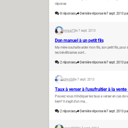
réponse
8
réponses
Dernière réponse le
7 sept. 2013 pa
ymca75
le 7 sept. 2013
Don manuel à un petit fils
Ma mère souhaite aider mon fils, son petit fils, pou
les bénéficiaires sont...
2
réponses
Dernière réponse le
7 sept. 2013 pa
ghys58
le 7 sept. 2013
Taux à verser à l'usufruitier à la vente
Pouvez vous m'indiquer les taux a verser en cas de v
bien? Il s'agit d'un ma...
2
réponses
Dernière réponse le
7 sept. 2013 pa