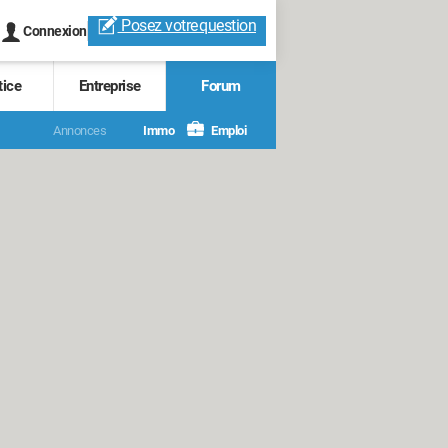
Posez votre
question
Connexion
tice
Entreprise
Forum
Annonces
Immo
Emploi