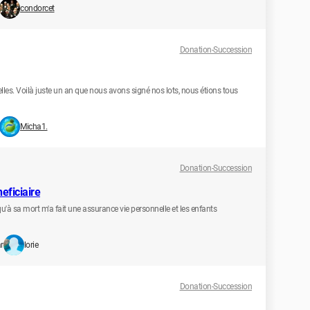
condorcet
Donation-Succession
les. Voilà juste un an que nous avons signé nos lots, nous étions tous
Micha1.
Donation-Succession
eficiaire
'à sa mort m'a fait une assurance vie personnelle et les enfants
r
lorie
Donation-Succession