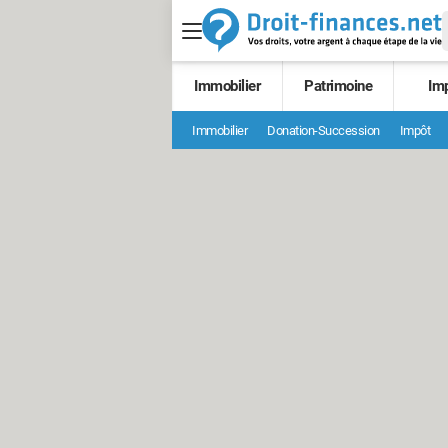
Immobilier
Patrimoine
Im
Immobilier
Donation-Succession
Impôt