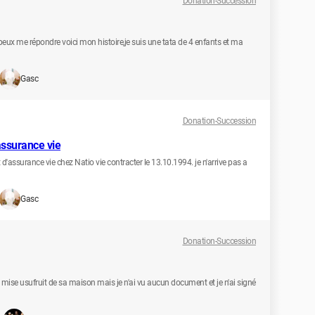
Donation-Succession
i peux me répondre voici mon histoire,je suis une tata de 4 enfants et ma
Gasc
Donation-Succession
assurance vie
t d'assurance vie chez Natio vie contracter le 13.10.1994. je n'arrive pas a
Gasc
Donation-Succession
'a mise usufruit de sa maison mais je n'ai vu aucun document et je n'ai signé