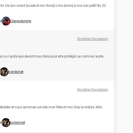
. De son vivant (lucide et non forcé) il m'a donné, à moi son petit fils, 50
r
Cleopotamine
Donation-Succession
un ou l autre que devont nous faire pour etre protégé l un comme l autre
condorcet
Donation-Succession
 décéder et nous sommes conviés mon frère et moi chez le notaire. Mon
r
condorcet