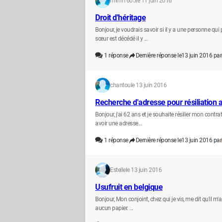
mimi1605
le 11 juin 2016
Droit d'héritage
Bonjour, je voudrais savoir si il y a une personne qu
sœur est décédé il y ...
1
réponse
Dernière réponse le
13 juin 2016 par
chantou
le 13 juin 2016
Recherche d'adresse pour résiliation 
Bonjour, j'ai 62 ans et je souhaite résilier mon contra
avoir une adresse...
1
réponse
Dernière réponse le
13 juin 2016 par
Estelle
le 13 juin 2016
Usufruit en belgique
Bonjour, Mon conjoint, chez qui je vis, me dit qu'il m
aucun papier. ...