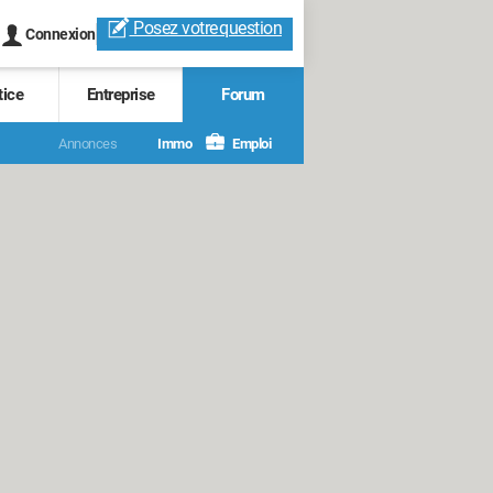
Posez votre
question
Connexion
tice
Entreprise
Forum
Annonces
Immo
Emploi