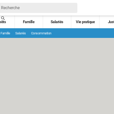
pôts
Famille
Salariés
Vie pratique
Jus
Famille
Salariés
Consommation