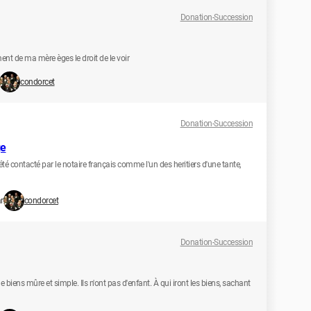
Donation-Succession
nt de ma mère èges le droit de le voir
condorcet
Donation-Succession
ge
été contacté par le notaire français comme l'un des heritiers d'une tante,
r
condorcet
Donation-Succession
biens mûre et simple. Ils n'ont pas d'enfant. À qui iront les biens, sachant