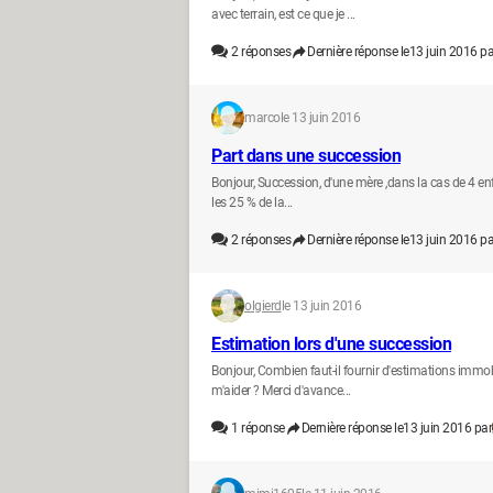
avec terrain, est ce que je ...
2
réponses
Dernière réponse le
13 juin 2016 pa
marco
le 13 juin 2016
Part dans une succession
Bonjour, Succession, d'une mère ,dans la cas de 4 en
les 25 % de la...
2
réponses
Dernière réponse le
13 juin 2016 pa
olgierd
le 13 juin 2016
Estimation lors d'une succession
Bonjour, Combien faut-il fournir d'estimations immobi
m'aider ? Merci d'avance...
1
réponse
Dernière réponse le
13 juin 2016 par