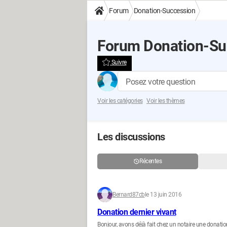
Forum
Donation-Succession
Forum Donation-Su
Suivre
Posez votre question
Voir les catégories
Voir les thèmes
Les discussions
Récentes
Bernard87cb
le 13 juin 2016
Donation dernier vivant
Bonjour, avons déjà fait chez un notaire une donat