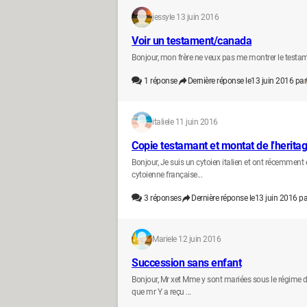
jessy
le 13 juin 2016
Voir un testament/canada
Bonjour, mon frère ne veux pas me montrer le testame
1
réponse
Dernière réponse le
13 juin 2016 par
italie
le 11 juin 2016
Copie testamant et montat de l'herita
Bonjour, Je suis un cytoien italien et ont récemment 
cytoienne française...
3
réponses
Dernière réponse le
13 juin 2016 pa
Marie
le 12 juin 2016
Succession sans enfant
Bonjour, Mr xet Mme y sont mariées sous le régime de 
que mr Y a reçu ...