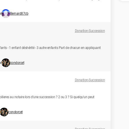
r
Bernard87cb
Donation-Succession
fants - 1 enfant déshérité - 3 autre enfants Part de chacun en appliquant
r
condorcet
Donation-Succession
lieres au notaire lors d'une succession ? 2 ou 3 ? Si quelqu'un peut
condorcet