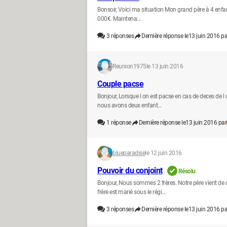
Bonsoir, Voici ma situation Mon grand père à 4 enfants
000€. Maintena...
3
réponses
Dernière réponse le
13 juin 2016 pa
Reunion1975
le 13 juin 2016
Couple pacse
Bonjour, Lorsque l on est pacse en cas de deces de l 
nous avons deux enfant...
1
réponse
Dernière réponse le
13 juin 2016 par
blueparadise
le 12 juin 2016
Pouvoir du conjoint
Résolu
Bonjour, Nous sommes 2 frères. Notre père vient de
frère est marié sous le régi...
3
réponses
Dernière réponse le
13 juin 2016 pa