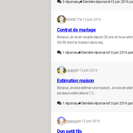
3
réponses
Dernière réponse le
13 juin 2016 pa
MARIE77
le 13 juin 2016
Contrat de mariage
Bonjour, Je vis en couple depuis 20 ans et nous al
50/50 dont la maison dans laq...
1
réponse
Dernière réponse le
13 juin 2016 par
olgierd
le 13 juin 2016
Estimation maison
Bonjour, Je dois estimer une maison. Je suis en plein
plusieurs estimations ? 2...
1
réponse
Dernière réponse le
13 juin 2016 par
kevincxx
le 12 juin 2016
Don petit fils