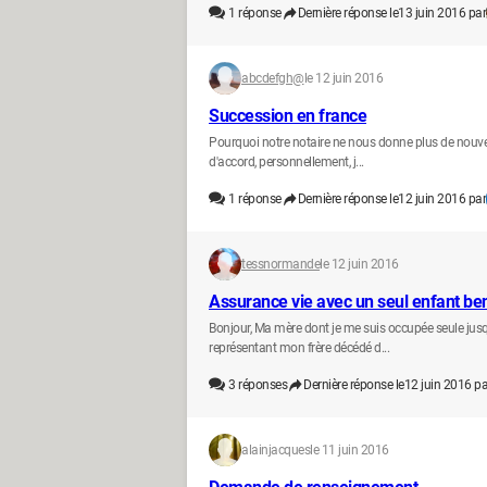
1
réponse
Dernière réponse le
13 juin 2016 par
abcdefgh@
le 12 juin 2016
Succession en france
Pourquoi notre notaire ne nous donne plus de nouvel
d'accord, personnellement, j...
1
réponse
Dernière réponse le
12 juin 2016 par
tessnormande
le 12 juin 2016
Assurance vie avec un seul enfant ben
Bonjour, Ma mère dont je me suis occupée seule jusqu
représentant mon frère décédé d...
3
réponses
Dernière réponse le
12 juin 2016 pa
alainjacques
le 11 juin 2016