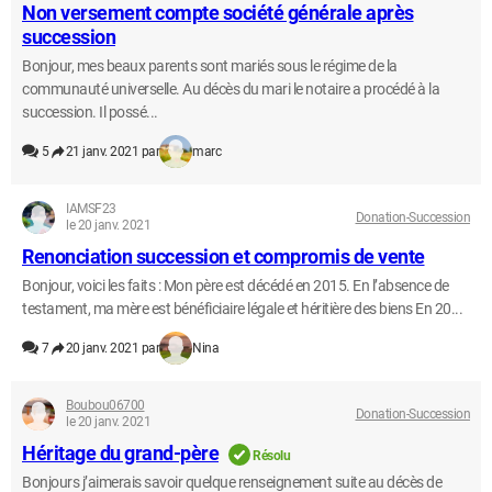
Non versement compte société générale après
succession
Bonjour, mes beaux parents sont mariés sous le régime de la
communauté universelle. Au décès du mari le notaire a procédé à la
succession. Il possé...
5
21 janv. 2021 par
marc
IAMSF23
Donation-Succession
le 20 janv. 2021
Renonciation succession et compromis de vente
Bonjour, voici les faits : Mon père est décédé en 2015. En l’absence de
testament, ma mère est bénéficiaire légale et héritière des biens En 20...
7
20 janv. 2021 par
Nina
Boubou06700
Donation-Succession
le 20 janv. 2021
Héritage du grand-père
Résolu
Bonjours j’aimerais savoir quelque renseignement suite au décès de