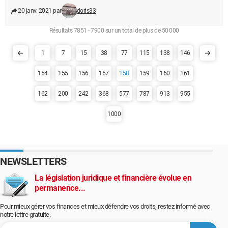
20 janv. 2021 par
doris33
Résultats 7851 - 7900 sur un total de plus de 50 000
1
7
15
38
77
115
138
146
154
155
156
157
158
159
160
161
162
200
242
368
577
787
913
955
1000
NEWSLETTERS
La législation juridique et financière évolue en
permanence...
Pour mieux gérer vos finances et mieux défendre vos droits, restez informé avec
notre lettre gratuite.