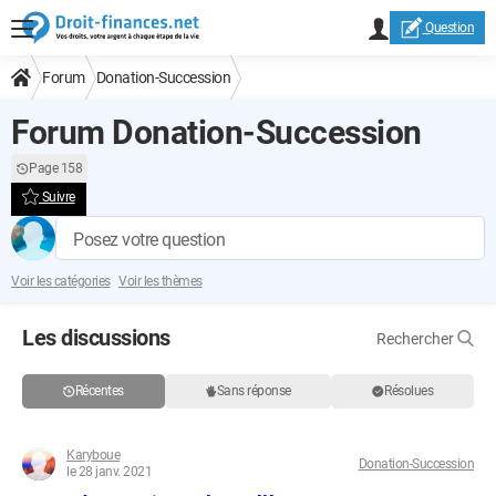
Question
Forum
Donation-Succession
Forum Donation-Succession
Page 158
Suivre
Posez votre question
Voir les catégories
Voir les thèmes
Les discussions
Rechercher
Récentes
Sans réponse
Résolues
Karyboue
Donation-Succession
le 28 janv. 2021