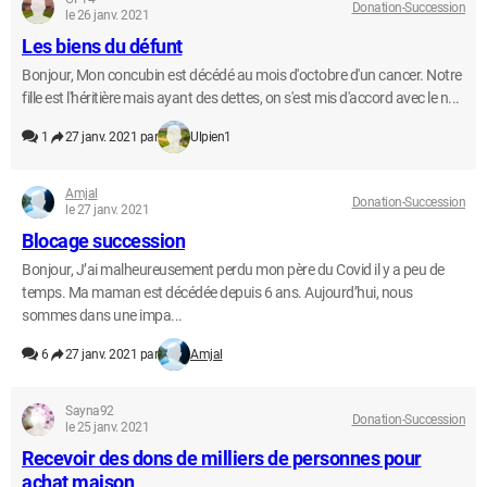
Donation-Succession
le 26 janv. 2021
Les biens du défunt
Bonjour, Mon concubin est décédé au mois d'octobre d'un cancer. Notre
fille est l'héritière mais ayant des dettes, on s'est mis d'accord avec le n...
1
27 janv. 2021 par
Ulpien1
Amjal
Donation-Succession
le 27 janv. 2021
Blocage succession
Bonjour, J’ai malheureusement perdu mon père du Covid il y a peu de
temps. Ma maman est décédée depuis 6 ans. Aujourd’hui, nous
sommes dans une impa...
6
27 janv. 2021 par
Amjal
Sayna92
Donation-Succession
le 25 janv. 2021
Recevoir des dons de milliers de personnes pour
achat maison