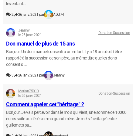
les enfant...
2
26 janv. 2021 par
ADU74
Jeanny
Donation-Succession
le 25 janv. 2021
Don manuel de plus de 15 ans
Bonjour, Un don manuel consenti à un enfant il y a 18 ans doit il être
rapporté à la succession de son père, au même titre que les dons
consentis ...
3
26 janv. 2021 par
Jeanny
Marion75010
Donation-Succession
le 26 janv. 2021
Comment appeler cet "héritage" ?
Bonjour, Je vais percevoir dans le mois qui vient, une somme de 10000
euros suite au décès de ma grand-mère. Je mets "héritage" entre
guillemets pa...