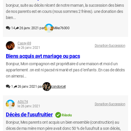
bonjour, suite au décès récent de notre maman, la succession des biens
de nos parents est en cours (nous sommes 2 frères). une donation des
bien...
14
26 janv. 2021 par
Mike76000
Cassy-88
Donation-Succession
le 26 janv. 2021
Biens acquis avt mariage ou pacs
Bonjour, Mon compagnon est propriétaire d une maison et moi d un
appartement .on est ni pacsé ni marié et pas d 'enfants .En cas de décès
on aimerai...
1
26 janv. 2021 par
condorcet
ADU74
Donation-Succession
le 26 janv. 2021
Décès de l'usufruitier
Résolu
Bonjour, Mes parents ont acquis un bien ensemble (construction) au
dèces de ma mère mon père avait donc 50 % de l'usufruit a son décès,