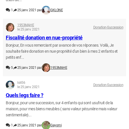
1
25 janv. 2021 par
GKLONE
1953MAHE
Donation-Succession
le 25 janv. 2021
Fiscalité donation en nue-propriété
Bonjour, En vous remerciant par avance de vos réponses. Voilà, Je
souhaite faire donation en nue-propriété d'un bien à mes 2 enfants et
petits enf...
5
25 janv. 2021 par
1953MAHE
loli56
Donation-Succession
le 25 janv. 2021
Quels legs faire ?
Bonjour, pour une succession, sur 4 enfants qui sont usufruit de la
maison, pour mes biens meubles ( sans valeur pécunière mais valeur
sentimentale)...
1
25 janv. 2021 par
Gayomi