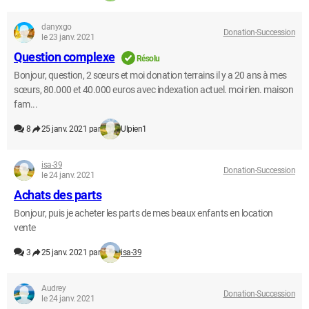
danyxgo
Donation-Succession
le 23 janv. 2021
Question complexe
Résolu
Bonjour, question, 2 sœurs et moi donation terrains il y a 20 ans à mes
sœurs, 80.000 et 40.000 euros avec indexation actuel. moi rien. maison
fam...
8
25 janv. 2021 par
Ulpien1
isa-39
Donation-Succession
le 24 janv. 2021
Achats des parts
Bonjour, puis je acheter les parts de mes beaux enfants en location
vente
3
25 janv. 2021 par
isa-39
Audrey
Donation-Succession
le 24 janv. 2021