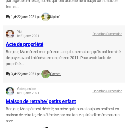
partage des terres agricoles qui font actuellement l'objet de 2 baux de
ferma...
1
22 janv. 2021 par
Ulpien1
Yiel
Donation-Succession
le 21 janv. 2021
Acte de propriété
Bonjour, Ma mère et mon père ont acquit une maison, qu'ils ont terminé
de payer avant le décès de mon père en 2011. Pour avoir l'acte de
propriété ...
3
22 janv. 2021 par
Gayomi
Grdequestion
Donation-Succession
le 21 janv. 2021
Maison de retraite/ petits enfant
Bonjour, Mon père est décédé, sa mère qui nous a toujours renié est en
maison de retraite, elle a été mise par ma tante qui n'a elle même aucun
reve...