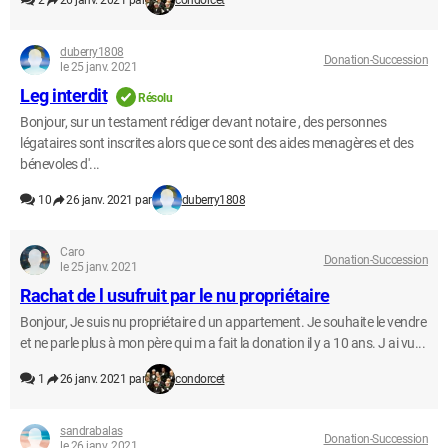
2
26 janv. 2021 par
condorcet
duberry1808
Donation-Succession
le 25 janv. 2021
Leg interdit
Résolu
Bonjour, sur un testament rédiger devant notaire , des personnes
légataires sont inscrites alors que ce sont des aides menagères et des
bénevoles d'...
10
26 janv. 2021 par
duberry1808
Caro
Donation-Succession
le 25 janv. 2021
Rachat de l usufruit par le nu propriétaire
Bonjour, Je suis nu propriétaire d un appartement. Je souhaite le vendre
et ne parle plus à mon père qui m a fait la donation il y a 10 ans. J ai vu...
1
26 janv. 2021 par
condorcet
sandrabalas
Donation-Succession
le 26 janv. 2021