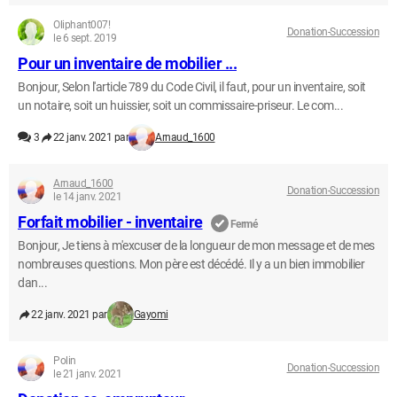
Oliphant007!
Donation-Succession
le 6 sept. 2019
Pour un inventaire de mobilier ...
Bonjour, Selon l'article 789 du Code Civil, il faut, pour un inventaire, soit
un notaire, soit un huissier, soit un commissaire-priseur. Le com...
3
22 janv. 2021 par
Arnaud_1600
Arnaud_1600
Donation-Succession
le 14 janv. 2021
Forfait mobilier - inventaire
Fermé
Bonjour, Je tiens à m'excuser de la longueur de mon message et de mes
nombreuses questions. Mon père est décédé. Il y a un bien immobilier
dan...
22 janv. 2021 par
Gayomi
Polin
Donation-Succession
le 21 janv. 2021