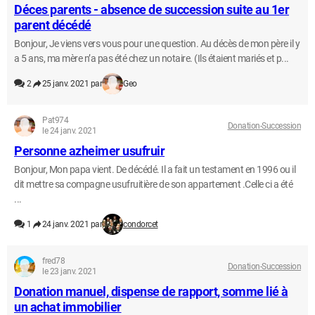
Déces parents - absence de succession suite au 1er
parent décédé
Bonjour, Je viens vers vous pour une question. Au décès de mon père il y
a 5 ans, ma mère n’a pas été chez un notaire. (Ils étaient mariés et p...
2
25 janv. 2021 par
Geo
Pat974
Donation-Succession
le 24 janv. 2021
Personne azheimer usufruir
Bonjour, Mon papa vient. De décédé. Il a fait un testament en 1996 ou il
dit mettre sa compagne usufruitière de son appartement .Celle ci a été
...
1
24 janv. 2021 par
condorcet
fred78
Donation-Succession
le 23 janv. 2021
Donation manuel, dispense de rapport, somme lié à
un achat immobilier