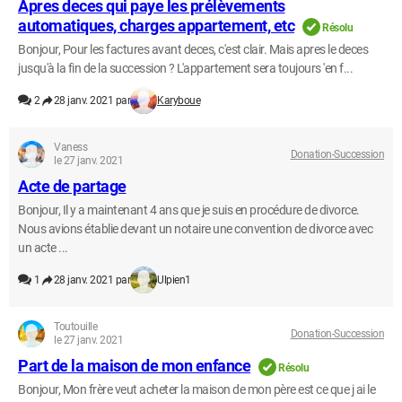
Apres deces qui paye les prélèvements
automatiques, charges appartement, etc
Résolu
Bonjour, Pour les factures avant deces, c'est clair. Mais apres le deces
jusqu'à la fin de la succession ? L'appartement sera toujours 'en f...
2
28 janv. 2021 par
Karyboue
Vaness
Donation-Succession
le 27 janv. 2021
Acte de partage
Bonjour, Il y a maintenant 4 ans que je suis en procédure de divorce.
Nous avions établie devant un notaire une convention de divorce avec
un acte ...
1
28 janv. 2021 par
Ulpien1
Toutouille
Donation-Succession
le 27 janv. 2021
Part de la maison de mon enfance
Résolu
Bonjour, Mon frère veut acheter la maison de mon père est ce que j ai le