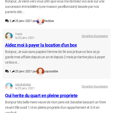
Bonjour, Je viens vers vous afin que vous me donniez vos avis sur une
succession immobilière (une maison pavillonnaire) laissée par nos
parents déc...
3
25 janv. 2021 par
fraddas
Vazie
Donation-Succession
le 25 janv. 2021
Aidez moi à payer la location d'un box
Bonjour, Je suis sans papiers femme de 56 ans je loue un box où je
garde mes affaire depuis un an et depuis 2 mois je n'arrive plus à payer
ce box e...
1
25 janv. 2021 par
papossible
sandrabalas
Donation-Succession
le 25 janv. 2021
Qui herite du quart en pleine propriete
Bonjour Ma belle mere veuve de mon pere est decedee laissant un frere
vivant Elle avait 1/4 en pleine propriete d'un appartement et 3/4 en
usufruit...