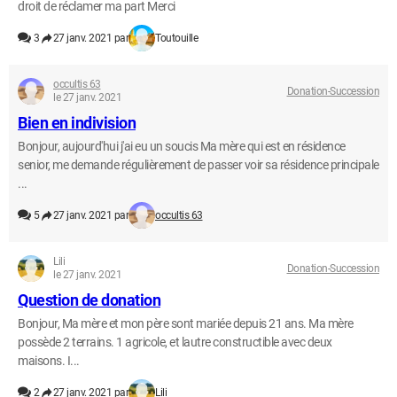
droit de réclamer ma part Merci
3
27 janv. 2021 par
Toutouille
occultis 63
Donation-Succession
le 27 janv. 2021
Bien en indivision
Bonjour, aujourd'hui j'ai eu un soucis Ma mère qui est en résidence
senior, me demande régulièrement de passer voir sa résidence principale
...
5
27 janv. 2021 par
occultis 63
Lili
Donation-Succession
le 27 janv. 2021
Question de donation
Bonjour, Ma mère et mon père sont mariée depuis 21 ans. Ma mère
possède 2 terrains. 1 agricole, et lautre constructible avec deux
maisons. I...
2
27 janv. 2021 par
Lili