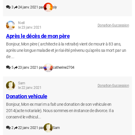
3
24 janv. 2021 par
sly
N-ell
Donation-Succession
le 23 janv. 2021
Après le décès de mon père
Bonjour, Mon père ( architecte à la retraite) vient de mourir à 83 ans,
après une longue maladie et je n'ai été prévenu qu'après sa mort par un
de ...
5
23 janv. 2021 par
catherine2704
Sam
Donation-Succession
le 22 janv. 2021
Donation vehicule
Bonjour, Mon ex mari m a fait une donation de son vehicule en
2014(acte notariale). Nous sommes en instance de divorce. Il a
conservé le véhicul...
2
22 janv. 2021 par
Sam