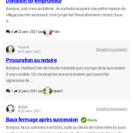
Donation co-emprunteur
Bonjour, voici mon problème: Je souhaite acquérir une petite maison de
village pas très excessive, mon projet est financièrement correct (taux
d...
4
22 janv. 2021 par
Polin
Paulval
Donation-Succession
le 21 janv. 2021
Procuration au notaire
Bonjour, Habitant loin de l etude notariale qui s occupe de la succession
d une cousine. On.me propose une procuration qui couvre les
signatures de ...
1
22 janv. 2021 par
Ulpien1
les4ab
Donation-Succession
le 22 janv. 2021
Baux fermage après succession
Résolu
Bonjour, Nous sommes 4 enfants, suite au décès de notre mère il y aura