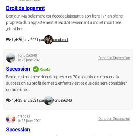
Droit de logemnt
Bonjour, Ma belle mere est decedee,laissant a son frere 1/4 en pleine
propriete d'un appartement et les 3/4 reviennent a moi et mon frere
,etant her...
1
26 janv. 2021 par
condorcet
tortue56340
Donation-Succession
le 25 janv. 2021
Sucession
Résolu
Bonjour, si ma mére décede aprés mes 70 ans puis je renoncer a la
succession au profit de mes 2 enfants? est ce que cela sera considérer
comme une...
4
25 janv. 2021 par
tortue56340
fraddas
Donation-Succession
le 25 janv. 2021
Sucession