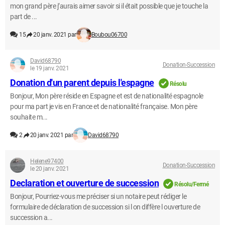
mon grand père j’aurais aimer savoir si il était possible que je touche la
part de ...
15
20 janv. 2021 par
Boubou06700
David68790
Donation-Succession
le 19 janv. 2021
Donation d'un parent depuis l'espagne
Résolu
Bonjour, Mon père réside en Espagne et est de nationalité espagnole
pour ma part je vis en France et de nationalité française. Mon père
souhaite m...
2
20 janv. 2021 par
David68790
Helene97400
Donation-Succession
le 20 janv. 2021
Declaration et ouverture de succession
Résolu/Fermé
Bonjour, Pourriez-vous me préciser si un notaire peut rédiger le
formulaire de déclaration de succession si l on diffère l ouverture de
succession a...