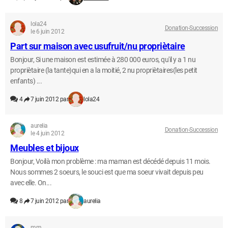
lola24
Donation-Succession
le 6 juin 2012
Part sur maison avec usufruit/nu propriètaire
Bonjour, Si une maison est estimée à 280 000 euros, qu'il y a 1 nu
propriètaire (la tante)qui en a la moitié, 2 nu propriètaires(les petit
enfants) ...
4
7 juin 2012 par
lola24
aurelia
Donation-Succession
le 4 juin 2012
Meubles et bijoux
Bonjour, Voilà mon problème : ma maman est décédé depuis 11 mois.
Nous sommes 2 soeurs, le souci est que ma soeur vivait depuis peu
avec elle. On...
8
7 juin 2012 par
aurelia
mm