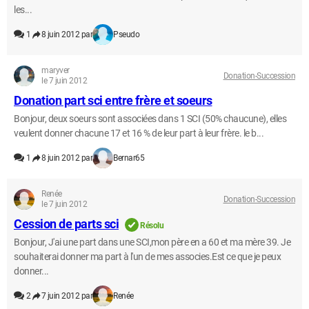
les...
1
8 juin 2012 par
Pseudo
maryver
Donation-Succession
le 7 juin 2012
Donation part sci entre frère et soeurs
Bonjour, deux soeurs sont associées dans 1 SCI (50% chaucune), elles
veulent donner chacune 17 et 16 % de leur part à leur frère. le b...
1
8 juin 2012 par
Bernar65
Renée
Donation-Succession
le 7 juin 2012
Cession de parts sci
Résolu
Bonjour, J'ai une part dans une SCI,mon père en a 60 et ma mère 39. Je
souhaiterai donner ma part à l'un de mes associes.Est ce que je peux
donner...
2
7 juin 2012 par
Renée