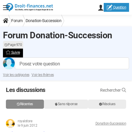
Question
Forum
Donation-Succession
Forum Donation-Succession
Page 970
Suivre
Posez votre question
Voir les catégories
Voir les thèmes
Les discussions
Rechercher
Récentes
Sans réponse
Résolues
royalstore
Donation-Succession
le 9 juin 2012