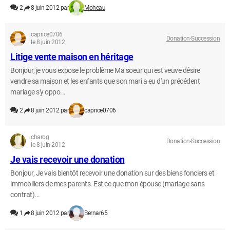
2
8 juin 2012 par
Moheau
caprice0706
Donation-Succession
le 8 juin 2012
Litige vente maison en héritage
Bonjour, je vous expose le problème Ma soeur qui est veuve désire
vendre sa maison et les enfants que son mari a eu d'un précédent
mariage s'y oppo...
2
8 juin 2012 par
caprice0706
charog
Donation-Succession
le 8 juin 2012
Je vais recevoir une donation
Bonjour, Je vais bientôt recevoir une donation sur des biens fonciers et
immobiliers de mes parents. Est ce que mon épouse (mariage sans
contrat)...
1
8 juin 2012 par
Bernar65