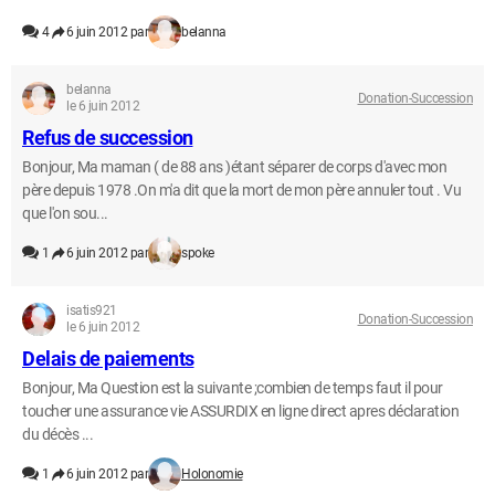
4
6 juin 2012 par
belanna
belanna
Donation-Succession
le 6 juin 2012
Refus de succession
Bonjour, Ma maman ( de 88 ans )étant séparer de corps d'avec mon
père depuis 1978 .On m'a dit que la mort de mon père annuler tout . Vu
que l'on sou...
1
6 juin 2012 par
spoke
isatis921
Donation-Succession
le 6 juin 2012
Delais de paiements
Bonjour, Ma Question est la suivante ;combien de temps faut il pour
toucher une assurance vie ASSURDIX en ligne direct apres déclaration
du décès ...
1
6 juin 2012 par
Holonomie