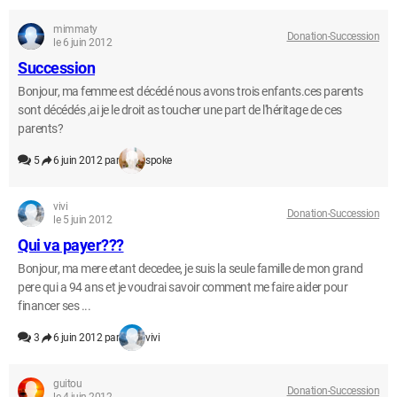
mimmaty
Donation-Succession
le 6 juin 2012
Succession
Bonjour, ma femme est décédé nous avons trois enfants.ces parents
sont décédés ,ai je le droit as toucher une part de l'héritage de ces
parents?
5
6 juin 2012 par
spoke
vivi
Donation-Succession
le 5 juin 2012
Qui va payer???
Bonjour, ma mere etant decedee, je suis la seule famille de mon grand
pere qui a 94 ans et je voudrai savoir comment me faire aider pour
financer ses ...
3
6 juin 2012 par
vivi
guitou
Donation-Succession