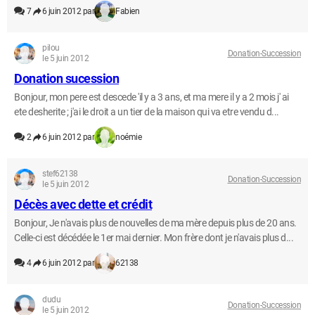
7
6 juin 2012 par
Fabien
pilou
Donation-Succession
le 5 juin 2012
Donation sucession
Bonjour, mon pere est descede 'il y a 3 ans, et ma mere il y a 2 mois j' ai
ete desherite ; j'ai le droit a un tier de la maison qui va etre vendu d...
2
6 juin 2012 par
noémie
stef62138
Donation-Succession
le 5 juin 2012
Décès avec dette et crédit
Bonjour, Je n'avais plus de nouvelles de ma mère depuis plus de 20 ans.
Celle-ci est décédée le 1er mai dernier. Mon frère dont je n'avais plus d...
4
6 juin 2012 par
62138
dudu
Donation-Succession
le 5 juin 2012