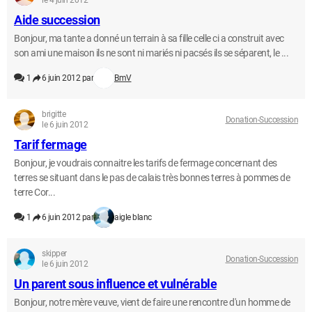
le 4 juin 2012
Aide succession
Bonjour, ma tante a donné un terrain à sa fille celle ci a construit avec
son ami une maison ils ne sont ni mariés ni pacsés ils se séparent, le ...
1
6 juin 2012 par
BmV
brigitte
Donation-Succession
le 6 juin 2012
Tarif fermage
Bonjour, je voudrais connaitre les tarifs de fermage concernant des
terres se situant dans le pas de calais très bonnes terres à pommes de
terre Cor...
1
6 juin 2012 par
aigle blanc
skipper
Donation-Succession
le 6 juin 2012
Un parent sous influence et vulnérable
Bonjour, notre mère veuve, vient de faire une rencontre d'un homme de