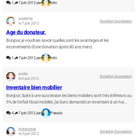
1
7 juin 2012 par
toto
jmd6934
Donation-Succession
le 7 juin 2012
Age du donateur.
Bonjour, je voudrais savoir quelles sont les avantages et les
inconvénients d'une donation aprés 80 ans merci.
1
7 juin 2012 par
toto
emilie
Donation-Succession
le 6 juin 2012
Inventaire bien mobilier
Bonjour, Suite à une succession les biens mobilers sont trés inférieurs au
5% de forfait fiscal mobilier, j'ai donc demandé un inventaire à un hui...
4
7 juin 2012 par
Pseudo
Holonomie
Donation-Succession
le 5 juin 2012