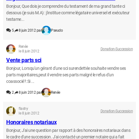
Bonjour, Que dois je comprendre du testament de ma grand tante ci
dessous (je suis M.A) : j'institue comme légataire universel et exécuteur
testame...
5
8 juin 2012 par
Pseudo
Renée
Donation-Succession
le 8 juin 2012
Vente parts sci
Bonjour, Lorsqu'un gérant d'une sci surendettée souhaite vendre ses
parts majoritaires,peut il vendre ses parts malgré le refus d'un
coassocié?.Si ...
2
8 juin 2012 par
Renée
flashy
Donation-Succession
le 8 juin 2012
Honoraires notariaux
Bonjour, J'ai une question par rapport à des honoraires notariaux dans
le cadre d'une succession. J'ai contacté un premier notaire qui a fait