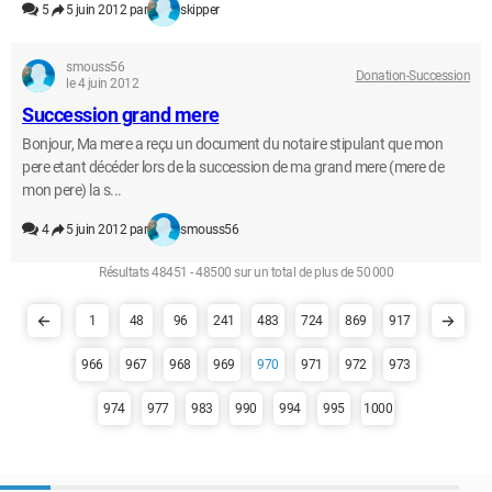
5
5 juin 2012 par
skipper
smouss56
Donation-Succession
le 4 juin 2012
Succession grand mere
Bonjour, Ma mere a reçu un document du notaire stipulant que mon
pere etant décéder lors de la succession de ma grand mere (mere de
mon pere) la s...
4
5 juin 2012 par
smouss56
Résultats 48451 - 48500 sur un total de plus de 50 000
1
48
96
241
483
724
869
917
966
967
968
969
970
971
972
973
974
977
983
990
994
995
1000