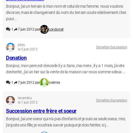
Bonjour, j'ai un terrain à mon nom et celui de ma femme. nous voulons
divorcer, mais le changement du nom du terrain coute relativement cher.
pour...
1
7 juin 2012 par
condorcet
pilou
Donation-Succession
le 5 juin 2012
Donation
Bonjour, mon pere est descede il y a 3ans ,ma mere , il y a 1 mois, j'ai ete
desherité , j'ai un tier sur la vente de la maison car nous somme sdeux ...
1
7 juin 2012 par
noémie
lavandou
Donation-Succession
le 7 juin 2012
Succession entre frère et soeur
Bonjour, j'ai une soeur qui n'a pas d'enfants et je suis sa seule soeur, moi,
j'ai juste une fille, je voudrais savoir puisque je dois hériter, si j...