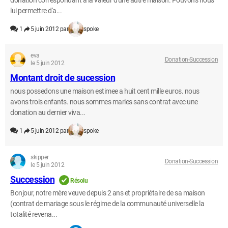
donation correspondant à la valeur d'une autre maison. Pouvons nous
lui permettre d'a...
1
5 juin 2012 par
spoke
eva
Donation-Succession
le 5 juin 2012
Montant droit de sucession
nous possedons une maison estimee a huit cent mille euros. nous
avons trois enfants. nous sommes maries sans contrat avec une
donation au dernier viva...
1
5 juin 2012 par
spoke
skipper
Donation-Succession
le 5 juin 2012
Succession
Résolu
Bonjour, notre mère veuve depuis 2 ans et propriétaire de sa maison
(contrat de mariage sous le régime de la communauté universelle la
totalité revena...