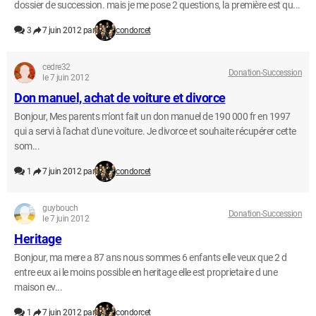
dossier de succession. mais je me pose 2 questions, la première est qu...
3
7 juin 2012 par
condorcet
cedre32
Donation-Succession
le 7 juin 2012
Don manuel, achat de voiture et divorce
Bonjour, Mes parents m'ont fait un don manuel de 190 000 fr en 1997
qui a servi à l'achat d'une voiture. Je divorce et souhaite récupérer cette
som...
1
7 juin 2012 par
condorcet
guybouch
Donation-Succession
le 7 juin 2012
Heritage
Bonjour, ma mere a 87 ans nous sommes 6 enfants elle veux que 2 d
entre eux ai le moins possible en heritage elle est proprietaire d une
maison ev...
1
7 juin 2012 par
condorcet