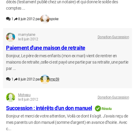
décès (testament publié chez un notaire) et qui donne le solde des
comptes ...
1
8 juin 2012 par
spoke
mamylaine
Donation-Succession
le 8 juin 2012
Paiement d'une maison de retraite
Bonjour, Le père de mes enfants (mon ex mari) vient de rentrer en
maisons de retraite ,celle-ci est payé une partie par sa retraite ,une partie
par ...
1
8 juin 2012 par
jmp59
Moheau
Donation-Succession
le 8 juin 2012
Succession : intérêts d'un don manuel
Résolu
Bonjour et merci de votre attention, Voilà ce dont il s'agit. J'avais reçu de
mes parents un don manuel (somme d'argent) en avance d'hoirie. Avec
c...