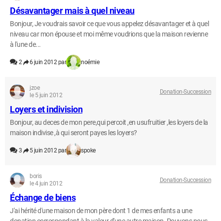
Désavantager mais à quel niveau
Bonjour, Je voudrais savoir ce que vous appelez désavantager et à quel
niveau car mon épouse et moi même voudrions que la maison revienne
à l'une de...
2
6 juin 2012 par
noémie
jzoe
Donation-Succession
le 5 juin 2012
Loyers et indivision
Bonjour, au deces de mon pere,qui percoit ,en usufruitier ,les loyers de la
maison indivise ,à qui seront payes les loyers?
3
5 juin 2012 par
spoke
boris
Donation-Succession
le 4 juin 2012
Échange de biens
J'ai hérité d'une maison de mon père dont 1 de mes enfants a une