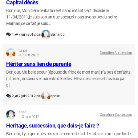
Capital décès
Bonjour, Mon frère célibataire et sans enfants est décédé le
11/04/2011,je suis son unique soeur,et nous avons perdu notre
Maman,ce ce fait je suis...
1
7 juin 2012 par
Bernar65
tulipe
Donation-Succession
le 7 juin 2012
Hériter sans lien de parenté
Bonjour, Ma belle soeur (épouse du frère de mon mari) n'a pas d'enfants,
ni frères, ni soeurs et parents décédés. Elle a des nièces et neveux par
al...
2
7 juin 2012 par
spoke
anso
Donation-Succession
le 3 mai 2012
Heritage, succession, que dois-je faire ?
Bonjour, il y a quelques mois ma mère est dcd. le notaire a presque fini le