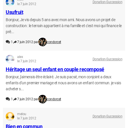
Donation-Succession
le 7 juin 2012
Usufruit
Bonjour, Je vis depuis 5 ans avec mon ami. Nous avons un projet de
construction : le terrain appartient à ma famille et c'est moi qui finance le
prê...
1
7 juin 2012 par
condorcet
alex
Donation-Succession
le 7 juin 2012
Héritage un seul enfant en couple recomposé
Bonjour, j'aimerais être éclairé. Je suis pacsé, mon conjoint a deux
enfants d'un premier mariage et nous avons un enfant commun. je vais
acheter s...
1
7 juin 2012 par
condorcet
melou
Donation-Succession
le 7 juin 2012
Bien en commun