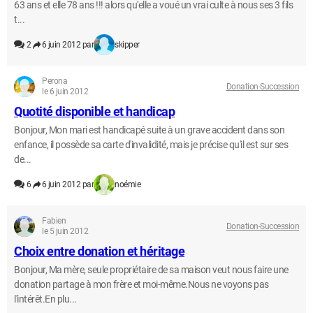
63 ans et elle 78 ans !!! alors qu'elle a voué un vrai culte à nous ses 3 fils
t...
2
6 juin 2012 par
skipper
Perona
Donation-Succession
le 6 juin 2012
Quotité disponible et handicap
Bonjour, Mon mari est handicapé suite à un grave accident dans son
enfance, il possède sa carte d'invalidité, mais je précise qu'il est sur ses
de...
6
6 juin 2012 par
noémie
Fabien
Donation-Succession
le 5 juin 2012
Choix entre donation et héritage
Bonjour, Ma mère, seule propriétaire de sa maison veut nous faire une
donation partage à mon frère et moi-même.Nous ne voyons pas
l'intérêt.En plu...