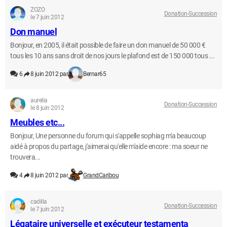
ZOZO
Donation-Succession
le 7 juin 2012
Don manuel
Bonjour, en 2005, il était possible de faire un don manuel de 50 000 €
tous les 10 ans sans droit de nos jours le plafond est de 150 000 tous ...
6
8 juin 2012 par
Bernar65
aurelia
Donation-Succession
le 8 juin 2012
Meubles etc...
Bonjour, Une personne du forum qui s'appelle sophiag m'a beaucoup
aidé à propos du partage, j'aimerai qu'elle m'aide encore : ma soeur ne
trouvera...
4
8 juin 2012 par
GrandCaribou
cadilla
Donation-Succession
le 7 juin 2012
Légataire universelle et exécuteur testamenta