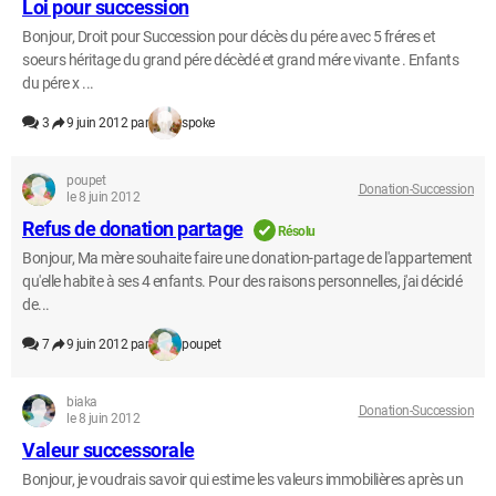
Loi pour succession
Bonjour, Droit pour Succession pour décès du pére avec 5 fréres et
soeurs héritage du grand pére décèdé et grand mére vivante . Enfants
du pére x ...
3
9 juin 2012 par
spoke
poupet
Donation-Succession
le 8 juin 2012
Refus de donation partage
Résolu
Bonjour, Ma mère souhaite faire une donation-partage de l'appartement
qu'elle habite à ses 4 enfants. Pour des raisons personnelles, j'ai décidé
de...
7
9 juin 2012 par
poupet
biaka
Donation-Succession
le 8 juin 2012
Valeur successorale
Bonjour, je voudrais savoir qui estime les valeurs immobilières après un