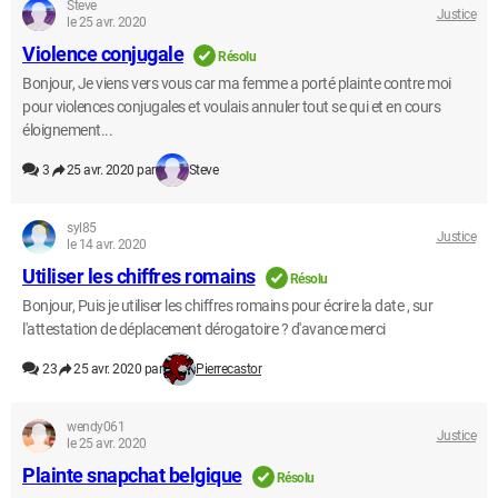
Steve
Justice
le 25 avr. 2020
Violence conjugale
Résolu
Bonjour, Je viens vers vous car ma femme a porté plainte contre moi
pour violences conjugales et voulais annuler tout se qui et en cours
éloignement...
3
25 avr. 2020 par
Steve
syl85
Justice
le 14 avr. 2020
Utiliser les chiffres romains
Résolu
Bonjour, Puis je utiliser les chiffres romains pour écrire la date , sur
l'attestation de déplacement dérogatoire ? d'avance merci
23
25 avr. 2020 par
Pierrecastor
wendy061
Justice
le 25 avr. 2020
Plainte snapchat belgique
Résolu