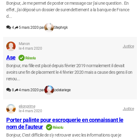
Bonjour, Je me permet de poster ce message car j'ai une question . En
effet , j'ai déposé un dossier de surendettement a la banque de France
d...
4
5 mars 2020 par
Stephrgk
Manon
Justice
le 4 mars 2020
Ase
Résolu
Bonjour, ma fille est placé depuis février 2019 normalement il devait
avoirs une fin de placement le 4 février 2020 mais a cause des gens il on
renou...
8
4 mars 2020 par
jodelariege
elionprime
Justice
le 4 mars 2020
Porter palinte pour escroquerie en connaissant le
nom de l'auteur
Résolu
Bonjour, C'est difficile de s'y retrouver avec les informations que je