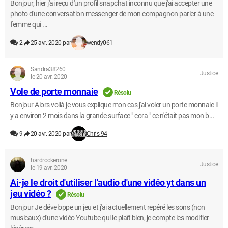
Bonjour, hier j'ai reçu d'un profil snapchat inconnu que j'ai accepter une
photo d'une conversation messenger de mon compagnon parler à une
femme qui ...
2
25 avr. 2020 par
wendy061
Sandra38260
Justice
le 20 avr. 2020
Vole de porte monnaie
Résolu
Bonjour Alors voilà je vous explique mon cas j'ai voler un porte monnaie il
y a environ 2 mois dans la grande surface " cora " ce n'était pas mon b...
9
20 avr. 2020 par
Chris 94
hardrockerone
Justice
le 19 avr. 2020
Ai-je le droit d'utiliser l'audio d'une vidéo yt dans un
jeu vidéo ?
Résolu
Bonjour Je développe un jeu et j'ai actuellement repéré les sons (non
musicaux) d'une vidéo Youtube qui le plaît bien, je compte les modifier