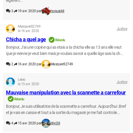
légèrem...
3
19 avr. 2020 par
hoquei44
Masquer82749
Justice
le 16 avr. 2020
Chicha a quel age
Résolu
Bonjour, J'ai une copine qui as etais a la chicha elle as 13 ans elle veut
que je vienne je veut bien mais je voulais savoir a quelle âge sais la ch...
2
16 avr. 2020 par
Masquer82749
Leleo
Justice
le 15 avr. 2020
Mauvaise manipulation avec la scannette a carrefour
Résolu
Bonjour, Je suis utilisatrice de la scannette a carrefour. Aujourd'hui .Bref
et je vais en caisse et tout a la sortie du magasin je me fait controle...
4
15 avr. 2020 par
djivi38