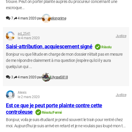
trouve. Peut on porter plainte auprès du procureur concernant une
escroque...
7
4 mars 2020 par
elionprime
ad_2541
Justice
le 4 mars 2020
Saisi-attribution, acquiescement signé
Résolu
Bonjour vu que l'étude en charge de mon dossier n'était pas en mesure
de me répondre clairement à ma question j'espère qu'ici il y aura
quelqu'un qui ...
3
4 mars 2020 par
Ulysse5818
Alexis
Justice
le 2 mars 2020
Est ce que je peut porte plainte contre cette
controleuse
Résolu/Fermé
Bonjour, voila je suis étudiant je prend souvent le train pour rentré chez
moi. Aujourd'hui je suis arrivé en retard et je ne voulais pas loupé mon t...