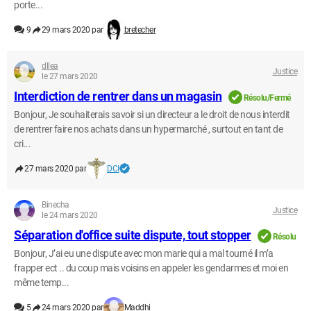
porte...
9
29 mars 2020 par
bretecher
dllea
Justice
le 27 mars 2020
Interdiction de rentrer dans un magasin
Résolu/Fermé
Bonjour, Je souhaiterais savoir si un directeur a le droit de nous interdit
de rentrer faire nos achats dans un hypermarché , surtout en tant de
cri...
27 mars 2020 par
DCI
Binecha
Justice
le 24 mars 2020
Séparation d'office suite dispute, tout stopper
Résolu
Bonjour, J’ai eu une dispute avec mon marie qui a mal tourné il m’a
frapper ect .. du coup mais voisins en appeler les gendarmes et moi en
même temp...
5
24 mars 2020 par
Maddhi