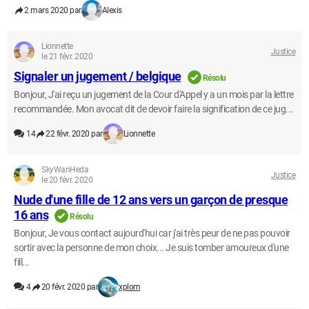
2 mars 2020 par
Alexis
Lionnette
Justice
le 21 févr. 2020
Signaler un jugement / belgique
Résolu
Bonjour, J'ai reçu un jugement de la Cour d'Appel y a un mois par la lettre
recommandée. Mon avocat dit de devoir faire la signification de ce jug...
14
22 févr. 2020 par
Lionnette
SkyWanHeda
Justice
le 20 févr. 2020
Nude d'une fille de 12 ans vers un garçon de presque
16 ans
Résolu
Bonjour, Je vous contact aujourd'hui car j'ai très peur de ne pas pouvoir
sortir avec la personne de mon choix... Je suis tomber amoureux d'une
fill...
4
20 févr. 2020 par
xplom