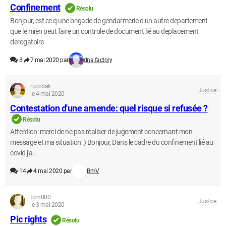
Confinement
Résolu
Bonjour, est ce q une brigade de gendarmerie d un autre departement
que le mien peut faire un controle de document lié au deplacement
derogatoire
8
7 mai 2020 par
dna.factory
rucodak
Justice
le 4 mai 2020
Contestation d'une amende: quel risque si refusée ?
Résolu
Attention: merci de ne pas réaliser de jugement concernant mon
message et ma situation :) Bonjour, Dans le cadre du confinement lié au
covid j'a...
14
4 mai 2020 par
BmV
tdm800
Justice
le 3 mai 2020
Pic rights
Résolu