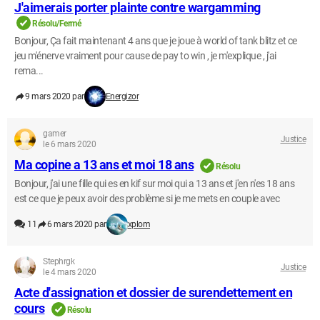
J'aimerais porter plainte contre wargamming
Résolu/Fermé
Bonjour, Ça fait maintenant 4 ans que je joue à world of tank blitz et ce
jeu m'énerve vraiment pour cause de pay to win , je m'explique , j'ai
rema...
9 mars 2020 par
Energizor
gamer
Justice
le 6 mars 2020
Ma copine a 13 ans et moi 18 ans
Résolu
Bonjour, j'ai une fille qui es en kif sur moi qui a 13 ans et j'en n'es 18 ans
est ce que je peux avoir des problème si je me mets en couple avec
11
6 mars 2020 par
xplom
Stephrgk
Justice
le 4 mars 2020
Acte d'assignation et dossier de surendettement en
cours
Résolu