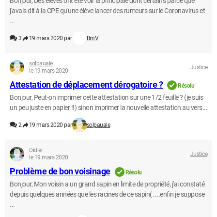
Bonjour, Des élèves ont été voir la principale dont certains parce que
j'avais dit à la CPE qu'une élève lancer des rumeurs sur le Coronavirus et
...
3
19 mars 2020 par
BmV
solpauale
Justice
le 19 mars 2020
Attestation de déplacement dérogatoire ?
Résolu
Bonjour, Peut-on imprimer cette attestation sur une 1/2 feuille ? (je suis
un peu juste en papier !!) sinon imprimer la nouvelle attestation au vers...
2
19 mars 2020 par
solpauale
Didier
Justice
le 19 mars 2020
Problème de bon voisinage
Résolu
Bonjour, Mon voisin a un grand sapin en limite de propriété, j'ai constaté
depuis quelques années que les racines de ce sapin( ....enfin je suppose
...