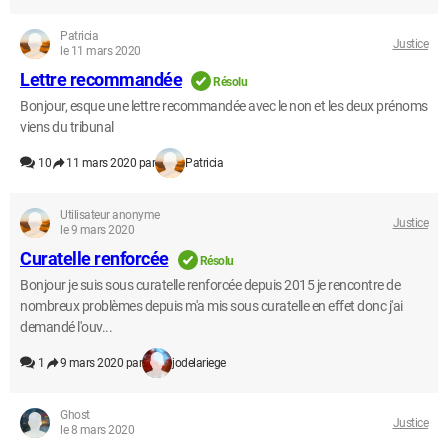
Patricia
Justice
le 11 mars 2020
Lettre recommandée
Résolu
Bonjour, esque une lettre recommandée avec le non et les deux prénoms
viens du tribunal
10
11 mars 2020 par
Patricia
Utilisateur anonyme
Justice
le 9 mars 2020
Curatelle renforcée
Résolu
Bonjour je suis sous curatelle renforcée depuis 2015 je rencontre de
nombreux problèmes depuis m'a mis sous curatelle en effet donc j'ai
demandé l'ouv...
1
9 mars 2020 par
jodelariege
Ghost
Justice
le 8 mars 2020