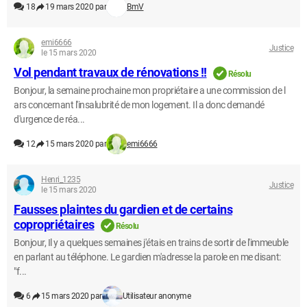
18
19 mars 2020 par
BmV
emi6666
Justice
le 15 mars 2020
Vol pendant travaux de rénovations !!
Résolu
Bonjour, la semaine prochaine mon propriétaire a une commission de l
ars concernant l'insalubrité de mon logement. Il a donc demandé
d'urgence de réa...
12
15 mars 2020 par
emi6666
Henri_1235
Justice
le 15 mars 2020
Fausses plaintes du gardien et de certains
copropriétaires
Résolu
Bonjour, Il y a quelques semaines j'étais en trains de sortir de l'immeuble
en parlant au téléphone. Le gardien m'adresse la parole en me disant:
"f...
6
15 mars 2020 par
Utilisateur anonyme