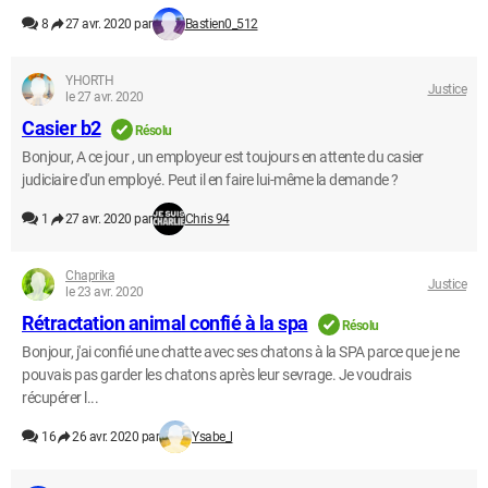
8
27 avr. 2020 par
Bastien0_512
YHORTH
Justice
le 27 avr. 2020
Casier b2
Résolu
Bonjour, A ce jour , un employeur est toujours en attente du casier
judiciaire d'un employé. Peut il en faire lui-même la demande ?
1
27 avr. 2020 par
Chris 94
Chaprika
Justice
le 23 avr. 2020
Rétractation animal confié à la spa
Résolu
Bonjour, j'ai confié une chatte avec ses chatons à la SPA parce que je ne
pouvais pas garder les chatons après leur sevrage. Je voudrais
récupérer l...
16
26 avr. 2020 par
Ysabe_l