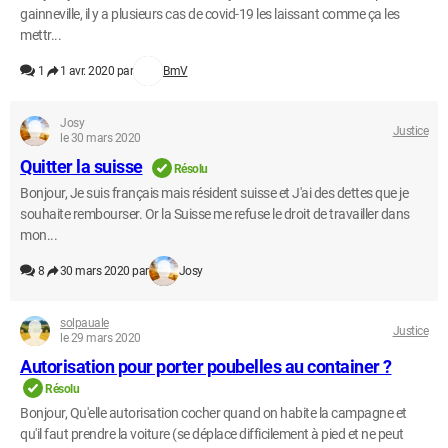
gainneville, il y a plusieurs cas de covid-19 les laissant comme ça les
mettr...
1
1 avr. 2020 par
BmV
Josy
Justice
le 30 mars 2020
Quitter la suisse
Résolu
Bonjour, Je suis français mais résident suisse et J'ai des dettes que je
souhaite rembourser. Or la Suisse me refuse le droit de travailler dans
mon...
8
30 mars 2020 par
Josy
solpauale
Justice
le 29 mars 2020
Autorisation pour porter poubelles au container ?
Résolu
Bonjour, Qu'elle autorisation cocher quand on habite la campagne et
qu'il faut prendre la voiture (se déplace difficilement à pied et ne peut