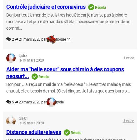
Contrôle judiciaire et coronavirus
Résolu
Bonjour tout le monde je suis très inquiète car je n'arrive pas à joindre
mon avocat et je me demandais s'il était nécessaire que je me rende au
commi...
2
21 mars 2020 par
hoquei44
Lydie
Justice
le 19 mars 2020
Aider ma "belle soeur" sous chimio à des coupons
neosurf...
Résolu
Bonjour. J ai reçu un mail de ma "belle soeur". Elle est très malade, mais
chuuut, elle a besoin de moi. (C est dingue. Je l ai vu quelques jours p...
5
20 mars 2020 par
Lydie
GIF01
Justice
le 19 mars 2020
Distance adulte/eleves
Résolu