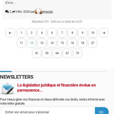
d'ava...
2
9 févr. 2020 par
olywods
Résultats 551 - 600 sur un total de 3 625
1
2
4
6
7
8
9
10
11
12
13
14
15
16
18
27
41
55
64
67
73
NEWSLETTERS
La législation juridique et financière évolue en
permanence...
Pour mieux gérer vos finances et mieux défendre vos droits, restez informé avec
notre lettre gratuite.