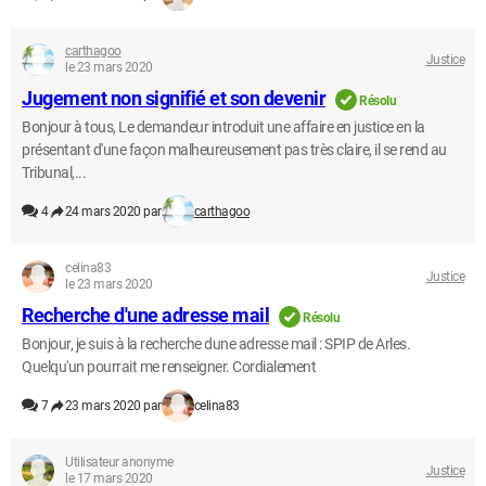
carthagoo
Justice
le 23 mars 2020
Jugement non signifié et son devenir
Résolu
Bonjour à tous, Le demandeur introduit une affaire en justice en la
présentant d'une façon malheureusement pas très claire, il se rend au
Tribunal,...
4
24 mars 2020 par
carthagoo
celina83
Justice
le 23 mars 2020
Recherche d'une adresse mail
Résolu
Bonjour, je suis à la recherche dune adresse mail : SPIP de Arles.
Quelqu'un pourrait me renseigner. Cordialement
7
23 mars 2020 par
celina83
Utilisateur anonyme
Justice
le 17 mars 2020