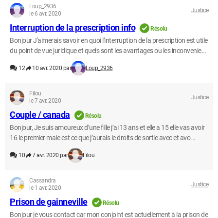
Loup_2936
Justice
le 6 avr. 2020
Interruption de la prescription info
Résolu
Bonjour J'aimerais savoir en quoi l'interruption de la prescription est utile
du point de vue juridique et quels sont les avantages ou les inconvenie...
12
10 avr. 2020 par
Loup_2936
Filou
Justice
le 7 avr. 2020
Couple / canada
Résolu
Bonjour, Je suis amoureux d’une fille j’ai 13 ans et elle a 15 elle vas avoir
16 le premier maie est ce que j’aurais le droits de sortie avec et avo...
10
7 avr. 2020 par
Filou
Cassandra
Justice
le 1 avr. 2020
Prison de gainneville
Résolu
Bonjour je vous contact car mon conjoint est actuellement à la prison de