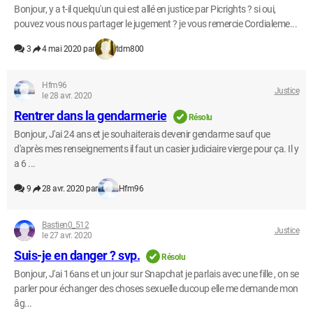
Bonjour, y a t-il quelqu'un qui est allé en justice par Picrights ? si oui,
pouvez vous nous partager le jugement ? je vous remercie Cordialeme...
3
4 mai 2020 par
tdm800
Hfm96
Justice
le 28 avr. 2020
Rentrer dans la gendarmerie
Résolu
Bonjour, J'ai 24 ans et je souhaiterais devenir gendarme sauf que
d'après mes renseignements il faut un casier judiciaire vierge pour ça. Il y
a 6 ...
9
28 avr. 2020 par
Hfm96
Bastien0_512
Justice
le 27 avr. 2020
Suis-je en danger ? svp.
Résolu
Bonjour, J'ai 16ans et un jour sur Snapchat je parlais avec une fille , on se
parler pour échanger des choses sexuelle ducoup elle me demande mon
âg...