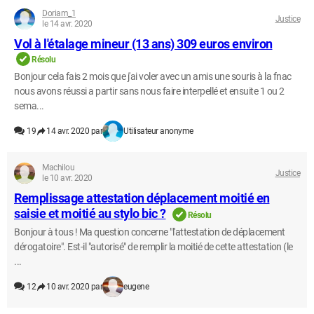
Doriam_1
Justice
le 14 avr. 2020
Vol à l'étalage mineur (13 ans) 309 euros environ
Résolu
Bonjour cela fais 2 mois que j'ai voler avec un amis une souris à la fnac
nous avons réussi a partir sans nous faire interpellé et ensuite 1 ou 2
sema...
19
14 avr. 2020 par
Utilisateur anonyme
Machilou
Justice
le 10 avr. 2020
Remplissage attestation déplacement moitié en
saisie et moitié au stylo bic ?
Résolu
Bonjour à tous ! Ma question concerne "l'attestation de déplacement
dérogatoire". Est-il "autorisé" de remplir la moitié de cette attestation (le
...
12
10 avr. 2020 par
eugene