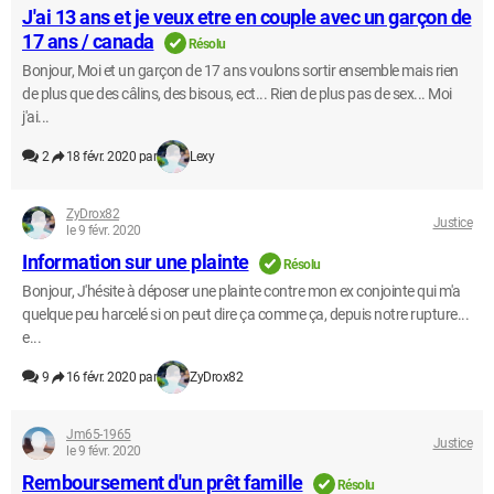
J'ai 13 ans et je veux etre en couple avec un garçon de
17 ans / canada
Résolu
Bonjour, Moi et un garçon de 17 ans voulons sortir ensemble mais rien
de plus que des câlins, des bisous, ect... Rien de plus pas de sex... Moi
j'ai...
2
18 févr. 2020 par
Lexy
ZyDrox82
Justice
le 9 févr. 2020
Information sur une plainte
Résolu
Bonjour, J'hésite à déposer une plainte contre mon ex conjointe qui m'a
quelque peu harcelé si on peut dire ça comme ça, depuis notre rupture...
e...
9
16 févr. 2020 par
ZyDrox82
Jm65-1965
Justice
le 9 févr. 2020
Remboursement d'un prêt famille
Résolu