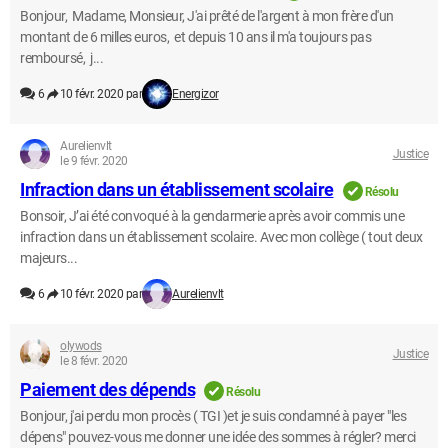
Bonjour, Madame, Monsieur, J'ai prêté de l'argent à mon frère d'un
montant de 6 milles euros, et depuis 10 ans il m'a toujours pas
remboursé, j...
6
10 févr. 2020 par
Energizor
Aurelienvlt
Justice
le 9 févr. 2020
Infraction dans un établissement scolaire
Résolu
Bonsoir, J’ai été convoqué à la gendarmerie après avoir commis une
infraction dans un établissement scolaire. Avec mon collège ( tout deux
majeurs...
6
10 févr. 2020 par
Aurelienvlt
olywods
Justice
le 8 févr. 2020
Paiement des dépends
Résolu
Bonjour, j'ai perdu mon procès ( TGI )et je suis condamné à payer "les
dépens" pouvez-vous me donner une idée des sommes à régler? merci