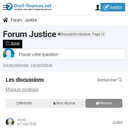
Question
Forum
Justice
Forum Justice
Discussions résolues - Page 12
Suivre
Posez votre question
Voir les catégories
Voir les thèmes
Les discussions
Rechercher
Majeurs protégés
Récentes
Sans réponse
Résolues
cloclo
Justice
le 7 mai 2020