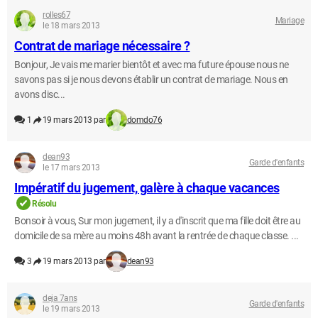
rolles67
Mariage
le 18 mars 2013
Contrat de mariage nécessaire ?
Bonjour, Je vais me marier bientôt et avec ma future épouse nous ne
savons pas si je nous devons établir un contrat de mariage. Nous en
avons disc...
1
19 mars 2013 par
domdo76
dean93
Garde d'enfants
le 17 mars 2013
Impératif du jugement, galère à chaque vacances
Résolu
Bonsoir à vous, Sur mon jugement, il y a d'inscrit que ma fille doit être au
domicile de sa mère au moins 48h avant la rentrée de chaque classe. ...
3
19 mars 2013 par
dean93
deja 7ans
Garde d'enfants
le 19 mars 2013