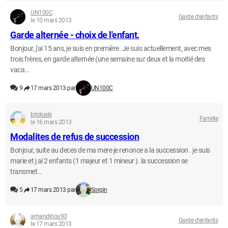
UN100C
Garde d'enfants
le 10 mars 2013
Garde alternée - choix de l'enfant.
Bonjour, j'ai 15 ans, je suis en première. Je suis actuellement, avec mes
trois frères, en garde alternée (une semaine sur deux et la moitié des
vaca...
9
17 mars 2013 par
UN100C
brioluski
Famille
le 16 mars 2013
Modalites de refus de succession
Bonjour, suite au deces de ma mere je renonce a la succession . je suis
marie et j ai 2 enfants (1 majeur et 1 mineur ). la succession se
transmet...
5
17 mars 2013 par
Sorgin
amandinou93
Garde d'enfants
le 17 mars 2013