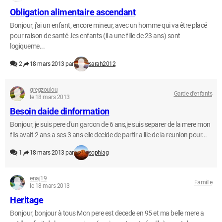
Obligation alimentaire ascendant
Bonjour, j'ai un enfant, encore mineur, avec un homme qui va être placé
pour raison de santé .les enfants (il a une fille de 23 ans) sont
logiqueme...
2
18 mars 2013 par
sarah2012
gregzoulou
Garde d'enfants
le 18 mars 2013
Besoin daide dinformation
Bonjour, je suis pere d'un garcon de 6 ans,je suis separer de la mere mon
fils avait 2 ans a ses 3 ans elle decide de partir a lile de la reunion pour...
1
18 mars 2013 par
sophiag
enaj19
Famille
le 18 mars 2013
Heritage
Bonjour, bonjour à tous Mon pere est decede en 95 et ma belle mere a