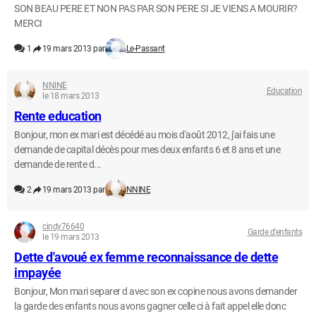
SON BEAU PERE ET NON PAS PAR SON PERE SI JE VIENS A MOURIR?
MERCI
1
19 mars 2013 par
Le-Passant
NNINE
Education
le 18 mars 2013
Rente education
Bonjour, mon ex mari est décédé au mois d'août 2012, j'ai fais une
demande de capital décès pour mes deux enfants 6 et 8 ans et une
demande de rente d...
2
19 mars 2013 par
NNINE
cindy76640
Garde d'enfants
le 19 mars 2013
Dette d'avoué ex femme reconnaissance de dette
impayée
Bonjour, Mon mari separer d avec son ex copine nous avons demander
la garde des enfants nous avons gagner celle ci à fait appel elle donc