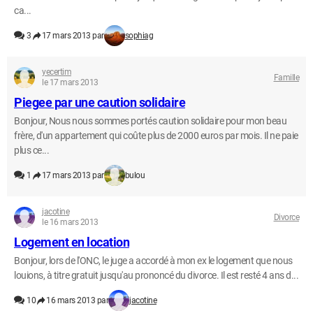
ca...
3
17 mars 2013 par
sophiag
yecertim
Famille
le 17 mars 2013
Piegee par une caution solidaire
Bonjour, Nous nous sommes portés caution solidaire pour mon beau
frère, d'un appartement qui coûte plus de 2000 euros par mois. Il ne paie
plus ce...
1
17 mars 2013 par
bulou
jacotine
Divorce
le 16 mars 2013
Logement en location
Bonjour, lors de l'ONC, le juge a accordé à mon ex le logement que nous
louions, à titre gratuit jusqu'au prononcé du divorce. Il est resté 4 ans d...
10
16 mars 2013 par
jacotine