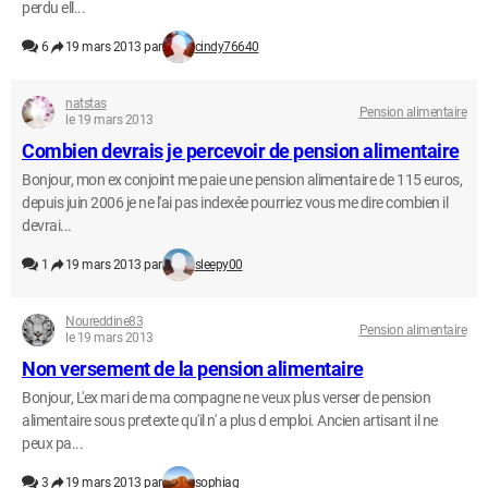
perdu ell...
6
19 mars 2013 par
cindy76640
natstas
Pension alimentaire
le 19 mars 2013
Combien devrais je percevoir de pension alimentaire
Bonjour, mon ex conjoint me paie une pension alimentaire de 115 euros,
depuis juin 2006 je ne l'ai pas indexée pourriez vous me dire combien il
devrai...
1
19 mars 2013 par
sleepy00
Noureddine83
Pension alimentaire
le 19 mars 2013
Non versement de la pension alimentaire
Bonjour, L'ex mari de ma compagne ne veux plus verser de pension
alimentaire sous pretexte qu'il n' a plus d emploi. Ancien artisant il ne
peux pa...
3
19 mars 2013 par
sophiag