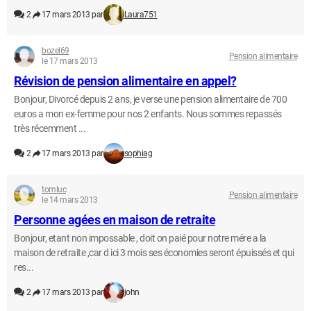
2
17 mars 2013 par
Laura751
bozel69
Pension alimentaire
le 17 mars 2013
Révision de pension alimentaire en appel?
Bonjour, Divorcé depuis 2 ans, je verse une pension alimentaire de 700
euros a mon ex-femme pour nos 2 enfants. Nous sommes repassés
très récemment ...
2
17 mars 2013 par
sophiag
tomluc
Pension alimentaire
le 14 mars 2013
Personne agées en maison de retraite
Bonjour, etant non impossable , doit on paié pour notre mére a la
maison de retraite ,car d ici 3 mois ses économies seront épuissés et qui
res...
2
17 mars 2013 par
john