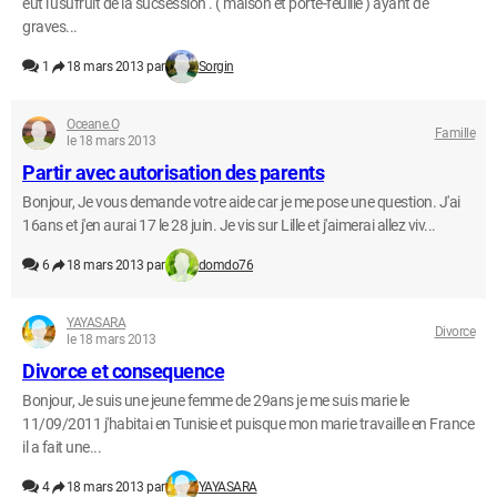
eut l'usufruit de la sucsession . ( maison et porte-feuille ) ayant de
graves...
1
18 mars 2013 par
Sorgin
Oceane.O
Famille
le 18 mars 2013
Partir avec autorisation des parents
Bonjour, Je vous demande votre aide car je me pose une question. J'ai
16ans et j'en aurai 17 le 28 juin. Je vis sur Lille et j'aimerai allez viv...
6
18 mars 2013 par
domdo76
YAYASARA
Divorce
le 18 mars 2013
Divorce et consequence
Bonjour, Je suis une jeune femme de 29ans je me suis marie le
11/09/2011 j'habitai en Tunisie et puisque mon marie travaille en France
il a fait une...
4
18 mars 2013 par
YAYASARA