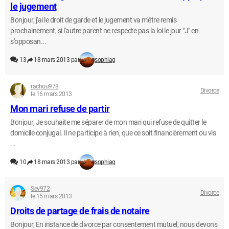
le jugement
Bonjour, j'ai le droit de garde et le jugement va m'être remis
prochainement, si l'autre parent ne respecte pas la loi le jour "J" en
s'opposan...
13
18 mars 2013 par
sophiag
rachou978
Divorce
le 16 mars 2013
Mon mari refuse de partir
Bonjour, Je souhaite me séparer de mon mari qui refuse de quitter le
domicile conjugal. Il ne participe à rien, que ce soit financièrement ou vis
...
10
18 mars 2013 par
sophiag
Sev972
Divorce
le 15 mars 2013
Droits de partage de frais de notaire
Bonjour, En instance de divorce par consentement mutuel, nous devons