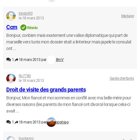
binbin90
Mariage
le 18 mars 2013
Ccm
Résolu
Bonjour, conbien mais exatement une valise diplomatique qui part de
marseille vers tunis mon dossier etait a linterieur mais japele le consulat
ont ...
1
18 mars 2013 par
BmV
flo7780
Garde d'enfants
le 18 mars 2013
Droit de visite des grands parents
Bonjour, Mon fiancé et moi sommes en conflit avec ma belle-mère pour
diverses raisons (les parents de mon fiancé ont divorcé lorsque celui-ci
avait ...
1
18 mars 2013 par
sophiag
buckaroo