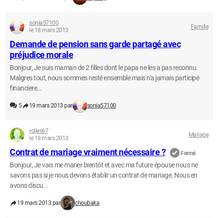
sonia57100
Famille
le 18 mars 2013
Demande de pension sans garde partagé avec
préjudice morale
Bonjour, Je suis maman de 2 filles dont le papa ne les a pas reconnu.
Malgres tout, nous sommes resté ensemble mais n'a jamais participé
financiere...
5
19 mars 2013 par
sonia57100
rolles67
Mariage
le 19 mars 2013
Contrat de mariage vraiment nécessaire ?
Fermé
Bonjour, Je vais me marier bientôt et avec ma future épouse nous ne
savons pas si je nous devons établir un contrat de mariage. Nous en
avons discu...
19 mars 2013 par
choubaka