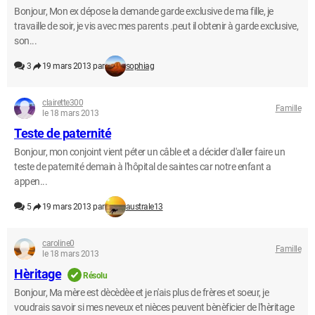
Bonjour, Mon ex dépose la demande garde exclusive de ma fille, je
travaille de soir, je vis avec mes parents .peut il obtenir à garde exclusive,
son...
3
19 mars 2013 par
sophiag
clairette300
Famille
le 18 mars 2013
Teste de paternité
Bonjour, mon conjoint vient péter un câble et a décider d'aller faire un
teste de paternité demain à l'hôpital de saintes car notre enfant a
appen...
5
19 mars 2013 par
australe13
caroline0
Famille
le 18 mars 2013
Hèritage
Résolu
Bonjour, Ma mère est dècèdèe et je n'ais plus de frères et soeur, je
voudrais savoir si mes neveux et nièces peuvent bènèficier de l'hèritage