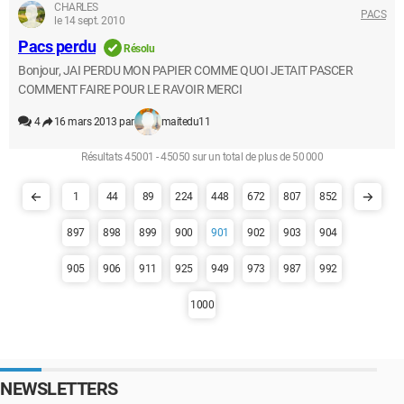
CHARLES
PACS
le 14 sept. 2010
Pacs perdu
Résolu
Bonjour, JAI PERDU MON PAPIER COMME QUOI JETAIT PASCER
COMMENT FAIRE POUR LE RAVOIR MERCI
4
16 mars 2013 par
maitedu11
Résultats 45001 - 45050 sur un total de plus de 50 000
1
44
89
224
448
672
807
852
897
898
899
900
901
902
903
904
905
906
911
925
949
973
987
992
1000
NEWSLETTERS