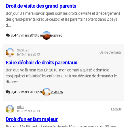
Droit de visite des grand-parents
Bonjour, J'aimerai savoir quels sont les droits de visite et d'hébergement
des grand-parents lorsque ceux-ci et les parents habitent dans 2 pays
d...
3
17 mars 2013 par
sophiag
Vivie176
Garde d'enfants
le 16 mars 2013
Faire déchoir de droits parentaux
Bonjour, Voilà mon cas: En 2010, mon ex mari a quitté le domicile
conjugale et m'a laissé les enfants suite à ma décision de demander le
divorce....
9
17 mars 2013 par
Vivie176
adcd
Famille
le 17 mars 2013
Droit d'un enfant majeur
Bonjour, Ma fille qui est séparée depuis 10 ans a un garçon de 20 ans