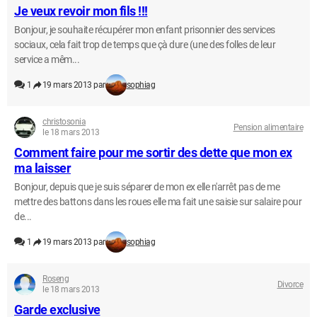
Je veux revoir mon fils !!!
Bonjour, je souhaite récupérer mon enfant prisonnier des services
sociaux, cela fait trop de temps que çà dure (une des folles de leur
service a mêm...
1
19 mars 2013 par
sophiag
christosonia
Pension alimentaire
le 18 mars 2013
Comment faire pour me sortir des dette que mon ex
ma laisser
Bonjour, depuis que je suis séparer de mon ex elle n'arrêt pas de me
mettre des battons dans les roues elle ma fait une saisie sur salaire pour
de...
1
19 mars 2013 par
sophiag
Roseng
Divorce
le 18 mars 2013
Garde exclusive