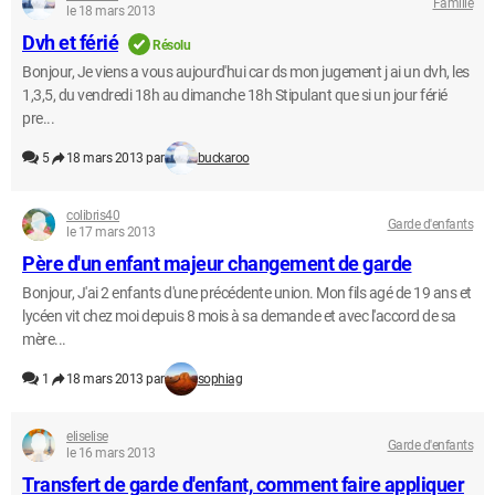
Famille
le 18 mars 2013
Dvh et férié
Résolu
Bonjour, Je viens a vous aujourd'hui car ds mon jugement j ai un dvh, les
1,3,5, du vendredi 18h au dimanche 18h Stipulant que si un jour férié
pre...
5
18 mars 2013 par
buckaroo
colibris40
Garde d'enfants
le 17 mars 2013
Père d'un enfant majeur changement de garde
Bonjour, J'ai 2 enfants d'une précédente union. Mon fils agé de 19 ans et
lycéen vit chez moi depuis 8 mois à sa demande et avec l'accord de sa
mère...
1
18 mars 2013 par
sophiag
eliselise
Garde d'enfants
le 16 mars 2013
Transfert de garde d'enfant, comment faire appliquer