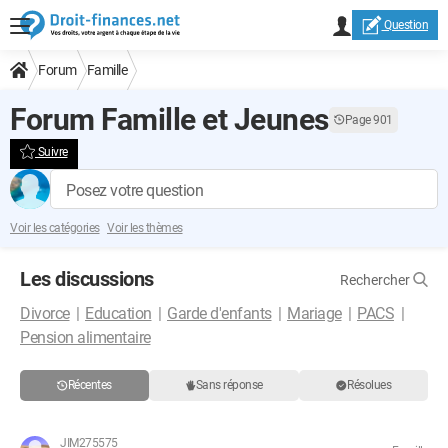
Question
Forum
Famille
Forum Famille et Jeunes
Page 901
Suivre
Posez votre question
Voir les catégories
Voir les thèmes
Les discussions
Rechercher
Divorce
Education
Garde d'enfants
Mariage
PACS
Pension alimentaire
Récentes
Sans réponse
Résolues
JIM275575