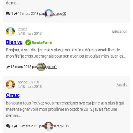
de ma ...
1
19 mars 2013 par
sleepy00
irmine
Education
le 18 mars 2013
Bien vu
Résolu/Fermé
Bonjour, A vrai dire je ne sais plus,je voulais "me déresponsabiliser de
mon fils" je crois.Je cragnais pour son avenir,et je voulais m'en laver les...
18 mars 2013 par
gerber1
nonodu59150
Famille
le 18 mars 2013
Cmuc
bonjour a tous Pouvez-vous me renseigner svp car je ne sais plus à qui
me renseigner voila mon problème en octobre 2012 j'avais fait une
deman...
7
18 mars 2013 par
sarah2012