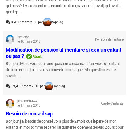
qui possède seulement un secondaire deux,n'a aucun travail, qui avait la
garde p...
3
17 mars 2013 par
sophiag
ismiette
Pension alimentaire
le 16 mars 2013
Modification de pension alimentaire si ex a un enfant
ou pas ?
Résolu
Bonjour, Me re voilà pour une question concernant l'arrivée d'un enfant
de mon ex conjoint avec sa nouvelle compagne. Ma question est de
savoir ...
19
17 mars 2013 par
sophiag
justemoi4444
Garde d'enfants
le 17 mars 2013
Besoin de conseil svp
Bonjour, j ai besoin de conseil voila plus de 2 mois que le pere de mon
enfants et moi somme separer j ai quitter le logement depuis 2jours pour