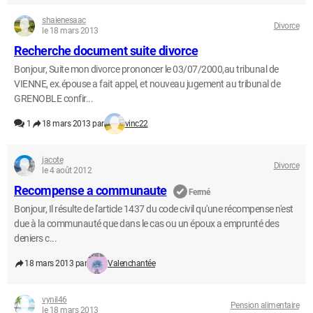
shaienesaac
Divorce
le 18 mars 2013
Recherche document suite divorce
Bonjour, Suite mon divorce prononcer le 03/07/2000,au tribunal de
VIENNE, ex.épouse a fait appel, et nouveau jugement au tribunal de
GRENOBLE confir...
1
18 mars 2013 par
vinc22
jacote
Divorce
le 4 août 2012
Recompense a communaute
Fermé
Bonjour, Il résulte de l'article 1437 du code civil qu'une récompense n'est
due à la communauté que dans le cas ou un époux a emprunté des
deniers c...
18 mars 2013 par
Valenchantée
vynil46
Pension alimentaire
le 18 mars 2013