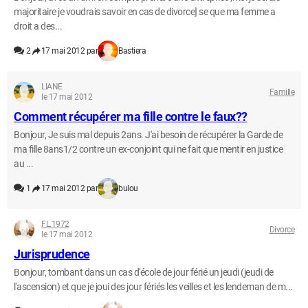
majoritaire je voudrais savoir en cas de divorce] se que ma femme a
droit a des...
2
17 mai 2012 par
Bastiera
LIANE
Famille
le 17 mai 2012
Comment récupérer ma fille contre le faux??
Bonjour, Je suis mal depuis 2ans. J'ai besoin de récupérer la Garde de
ma fille 8ans1/2 contre un ex-conjoint qui ne fait que mentir en justice
au ...
1
17 mai 2012 par
bulou
FL.1972
Divorce
le 17 mai 2012
Jurisprudence
Bonjour, tombant dans un cas d'école de jour férié un jeudi (jeudi de
l'ascension) et que je joui des jour fériés les veilles et les lendeman de m...