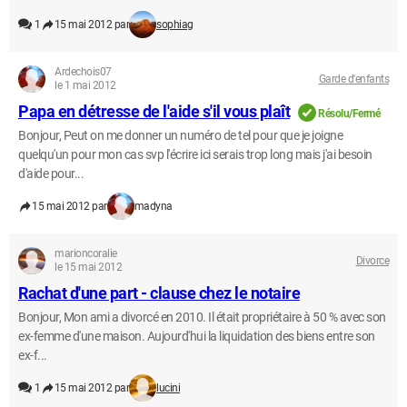
1
15 mai 2012 par
sophiag
Ardechois07
Garde d'enfants
le 1 mai 2012
Papa en détresse de l'aide s'il vous plaît
Résolu/Fermé
Bonjour, Peut on me donner un numéro de tel pour que je joigne
quelqu'un pour mon cas svp l'écrire ici serais trop long mais j'ai besoin
d'aide pour...
15 mai 2012 par
madyna
marioncoralie
Divorce
le 15 mai 2012
Rachat d'une part - clause chez le notaire
Bonjour, Mon ami a divorcé en 2010. Il était propriétaire à 50 % avec son
ex-femme d'une maison. Aujourd'hui la liquidation des biens entre son
ex-f...
1
15 mai 2012 par
lucini