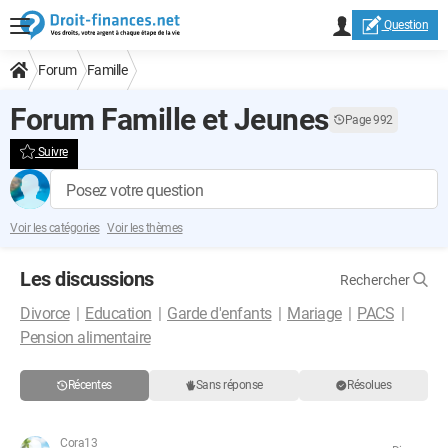
Question
Forum
Famille
Forum Famille et Jeunes
Page 992
Suivre
Posez votre question
Voir les catégories
Voir les thèmes
Les discussions
Rechercher
Divorce
Education
Garde d'enfants
Mariage
PACS
Pension alimentaire
Récentes
Sans réponse
Résolues
Cora13