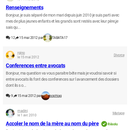
Renseignements
Bonjour, je suis séparé de mon mari depuis juin 2010 je suis parti avec
mes de plus jeunes enfants et les grands sont restés avec leur père,je
sais qu...
12
15 mai 2012 par
TABATA17
rgino
Divorce
le 15 mai 2012
Conferences entre avocats
Bonjour, ma question va vous paraitre béte mais je voudrai savoir si
entre avocats ils font des conferences sur l avancement des dossiers
dont ils s o...
9
15 mai 2012 par
sophiag
madini
Mariage
le 1 avr. 2010
Accoler le nom de la mère au nom du père
Résolu