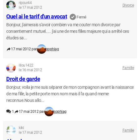
ripcur44
Divorce
le 17 mai 2012
Quel ai le tarif d'un avocat
Fermé
Bonjour, j'aimerais s'avoir combien va me couter mon divorce par
consentement mutuel..... j'ai une de mes filles majeure qui a arrêté ces
études sa...
17 mai 2012 par
sophiag
lilou1422
Famille
le 16 mai 2012
Droit de garde
Bonjour, voila je me suis séparer de mon compagnon avant la naissance
de ma fille, la petite porte mon nom mais il l'a quand meme
reconnue.Nous allo...
1
17 mai 2012 par
sophiag
kiki
Famille
le 17 mai 2012