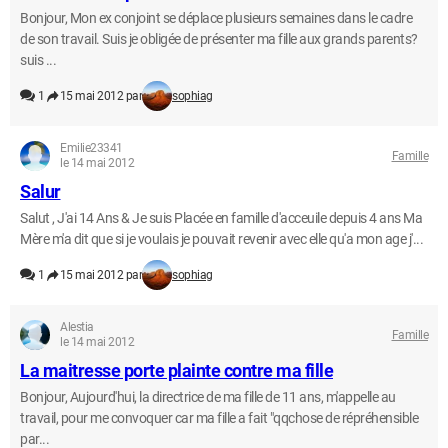
Bonjour, Mon ex conjoint se déplace plusieurs semaines dans le cadre
de son travail. Suis je obligée de présenter ma fille aux grands parents?
suis ...
1
15 mai 2012 par
sophiag
Emilie23341
Famille
le 14 mai 2012
Salur
Salut , J'ai 14 Ans & Je suis Placée en famille d'acceuile depuis 4 ans Ma
Mère m'a dit que si je voulais je pouvait revenir avec elle qu'a mon age j'...
1
15 mai 2012 par
sophiag
Alestia
Famille
le 14 mai 2012
La maitresse porte plainte contre ma fille
Bonjour, Aujourd'hui, la directrice de ma fille de 11 ans, m'appelle au
travail, pour me convoquer car ma fille a fait "qqchose de répréhensible
par...