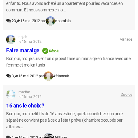
enfants. Nous avons acheté un appartement pour les vacances en
commun. Et nous sommes en lo...
23
16 mai 2012 par
cioccolata
najah
Mariage
le 16 mai 2012
Faire maraige
Résolu
Bonjour, moi je suis en tunis je peut faire un mariaige en france avec une
femme et moi en tunis
3
16 mai 2012 par
Afrikarnak
marthe
Divorce
le 16 mai 2012
16 ans le choix ?
Bonjour, mon petit fils de 16 ans estime , que l'accueil chez son père
séparé ne convient pas à ce qu'il était prévu ( chambre occupée par
affaires...
1
16 mai 2012 par
M@thew