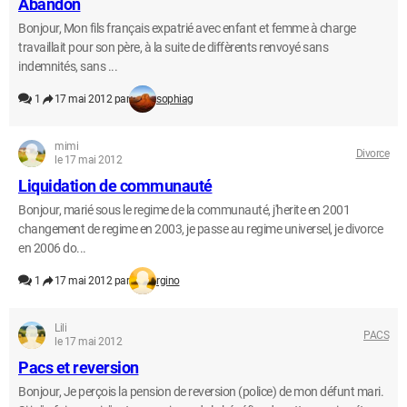
Abandon
Bonjour, Mon fils français expatrié avec enfant et femme à charge
travaillait pour son père, à la suite de diffèrents renvoyé sans
indemnités, sans ...
1
17 mai 2012 par
sophiag
mimi
Divorce
le 17 mai 2012
Liquidation de communauté
Bonjour, marié sous le regime de la communauté, j'herite en 2001
changement de regime en 2003, je passe au regime universel, je divorce
en 2006 do...
1
17 mai 2012 par
rgino
Lili
PACS
le 17 mai 2012
Pacs et reversion
Bonjour, Je perçois la pension de reversion (police) de mon défunt mari.