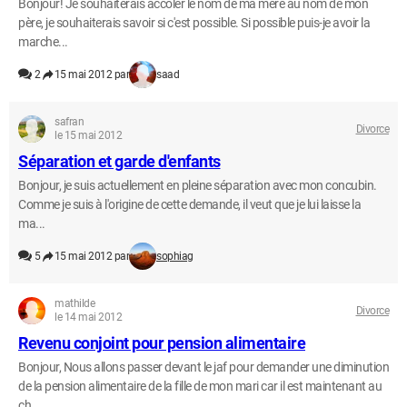
Bonjour! Je souhaiterais accoler le nom de ma mère au nom de mon
père, je souhaiterais savoir si c'est possible. Si possible puis-je avoir la
marche...
2
15 mai 2012 par
saad
safran
Divorce
le 15 mai 2012
Séparation et garde d'enfants
Bonjour, je suis actuellement en pleine séparation avec mon concubin.
Comme je suis à l'origine de cette demande, il veut que je lui laisse la
ma...
5
15 mai 2012 par
sophiag
mathilde
Divorce
le 14 mai 2012
Revenu conjoint pour pension alimentaire
Bonjour, Nous allons passer devant le jaf pour demander une diminution
de la pension alimentaire de la fille de mon mari car il est maintenant au
ch...