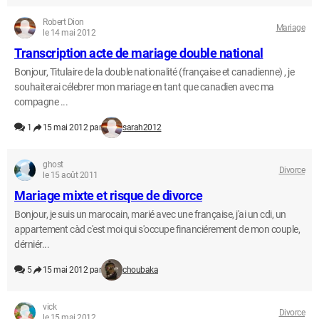
Robert Dion
Mariage
le 14 mai 2012
Transcription acte de mariage double national
Bonjour, Titulaire de la double nationalité (française et canadienne) , je
souhaiterai célebrer mon mariage en tant que canadien avec ma
compagne ...
1
15 mai 2012 par
sarah2012
ghost
Divorce
le 15 août 2011
Mariage mixte et risque de divorce
Bonjour, je suis un marocain, marié avec une française, j'ai un cdi, un
appartement càd c'est moi qui s'occupe financiérement de mon couple,
dérniér...
5
15 mai 2012 par
choubaka
vick
Divorce
le 15 mai 2012