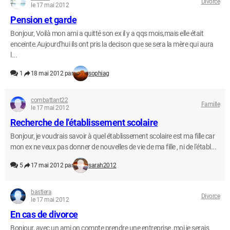
Divorce
le 17 mai 2012
Pension et garde
Bonjour, Voilà mon ami a quitté son ex il y a qqs mois,mais elle était
enceinte.Aujourd'hui ils ont pris la decison que se sera la mère qui aura
l...
1
18 mai 2012 par
sophiag
combattant22
Famille
le 17 mai 2012
Recherche de l'établissement scolaire
Bonjour, je voudrais savoir à quel établissement scolaire est ma fille car
mon ex ne veux pas donner de nouvelles de vie de ma fille , ni de l'établ...
5
17 mai 2012 par
sarah2012
bastiera
Divorce
le 17 mai 2012
En cas de divorce
Bonjour, avec un ami on compte prendre une entreprise ,moi je serais