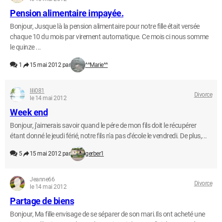
Pension alimentaire impayée.
Bonjour, Jusque là la pension alimentaire pour notre fille était versée
chaque 10 du mois par virement automatique. Ce mois ci nous somme
le quinze ...
1
15 mai 2012 par
^^Marie^^
lili081
Divorce
le 14 mai 2012
Week end
Bonjour, j'aimerais savoir quand le pére de mon fils doit le récupérer
étant donné le jeudi férié, notre fils n'a pas d'école le vendredi. De plus,...
5
15 mai 2012 par
gerber1
Jeanne66
Divorce
le 14 mai 2012
Partage de biens
Bonjour, Ma fille envisage de se séparer de son mari.Ils ont acheté une