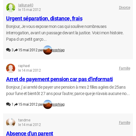
laliluna40
Divorce
le 15 mai 2012
Urgent séparation, distance, frais
Bonjour, Je vous expose mon cas qui soulève nombreuses
interrogation, avant un passage devant la justice. Voici mon histoire.
Papa d un petit garço...
3
15 mai 2012 par
sophiag
raphael
Famille
le 14 mai 2012
Arret de payement pension car pas d'informati
Bonjour, j' ai arreté de payer une pension à mes 2 filles agées de 25ans
pour l'une et bientôt 27 ans pour l'autre; parce que je n'avais aucune no...
1
15 mai 2012 par
sophiag
tandme
Famille
le 14 mai 2012
Absence d'un parent