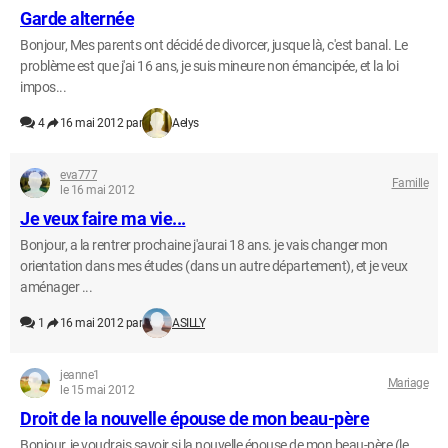
Garde alternée
Bonjour, Mes parents ont décidé de divorcer, jusque là, c'est banal. Le
problème est que j'ai 16 ans, je suis mineure non émancipée, et la loi
impos...
4
16 mai 2012 par
Aelys
eva777
Famille
le 16 mai 2012
Je veux faire ma vie...
Bonjour, a la rentrer prochaine j'aurai 18 ans. je vais changer mon
orientation dans mes études (dans un autre département), et je veux
aménager ...
1
16 mai 2012 par
ASILLY
jeanne1
Mariage
le 15 mai 2012
Droit de la nouvelle épouse de mon beau-père
Bonjour, je voudrais savoir si la nouvelle épouse de mon beau-père (le