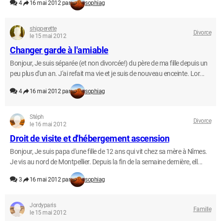
4
16 mai 2012 par
sophiag
shipperette
Divorce
le 15 mai 2012
Changer garde à l'amiable
Bonjour, Je suis séparée (et non divorcée!) du père de ma fille depuis un
peu plus d'un an. J'ai refait ma vie et je suis de nouveau enceinte. Lor...
4
16 mai 2012 par
sophiag
Stéph
Divorce
le 16 mai 2012
Droit de visite et d'hébergement ascension
Bonjour, Je suis papa d'une fille de 12 ans qui vit chez sa mère à Nîmes.
Je vis au nord de Montpellier. Depuis la fin de la semaine dernière, ell...
3
16 mai 2012 par
sophiag
Jordyparis
Famille
le 15 mai 2012