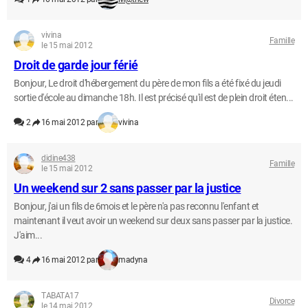
vivina
Famille
le 15 mai 2012
Droit de garde jour férié
Bonjour, Le droit d'hébergement du père de mon fils a été fixé du jeudi
sortie d'école au dimanche 18h. Il est précisé qu'il est de plein droit éten...
2
16 mai 2012 par
vivina
didine438
Famille
le 15 mai 2012
Un weekend sur 2 sans passer par la justice
Bonjour, j'ai un fils de 6mois et le père n'a pas reconnu l'enfant et
maintenant il veut avoir un weekend sur deux sans passer par la justice.
J'aim...
4
16 mai 2012 par
madyna
TABATA17
Divorce
le 14 mai 2012