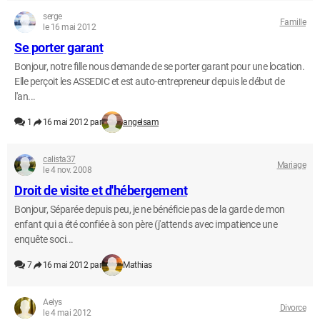
serge
Famille
le 16 mai 2012
Se porter garant
Bonjour, notre fille nous demande de se porter garant pour une location.
Elle perçoit les ASSEDIC et est auto-entrepreneur depuis le début de
l'an...
1
16 mai 2012 par
angelsam
calista37
Mariage
le 4 nov. 2008
Droit de visite et d'hébergement
Bonjour, Séparée depuis peu, je ne bénéficie pas de la garde de mon
enfant qui a été confiée à son père (j'attends avec impatience une
enquête soci...
7
16 mai 2012 par
Mathias
Aelys
Divorce
le 4 mai 2012