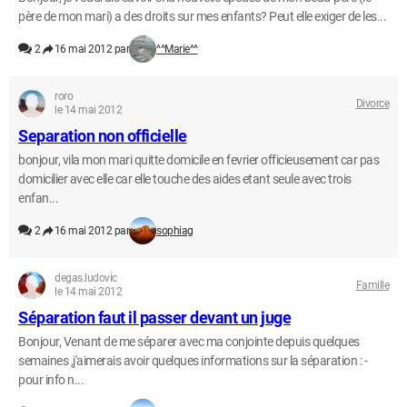
père de mon mari) a des droits sur mes enfants? Peut elle exiger de les...
2
16 mai 2012 par
^^Marie^^
roro
Divorce
le 14 mai 2012
Separation non officielle
bonjour, vila mon mari quitte domicile en fevrier officieusement car pas
domicilier avec elle car elle touche des aides etant seule avec trois
enfan...
2
16 mai 2012 par
sophiag
degas.ludovic
Famille
le 14 mai 2012
Séparation faut il passer devant un juge
Bonjour, Venant de me séparer avec ma conjointe depuis quelques
semaines ,j'aimerais avoir quelques informations sur la séparation : -
pour info n...