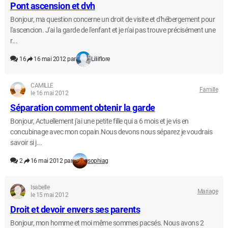
Pont ascension et dvh
Bonjour, ma question concerne un droit de visite et d'hébergement pour
l'ascencion. J'ai la garde de l'enfant et je n'ai pas trouve précisément une
r...
16
16 mai 2012 par
Liliiflore
CAMILLE
Famille
le 16 mai 2012
Séparation comment obtenir la garde
Bonjour, Actuellement j'ai une petite fille qui a 6 mois et je vis en
concubinage avec mon copain.Nous devons nous séparez je voudrais
savoir si j...
2
16 mai 2012 par
sophiag
Isabelle
Mariage
le 15 mai 2012
Droit et devoir envers ses parents
Bonjour, mon homme et moi même sommes pacsés. Nous avons 2