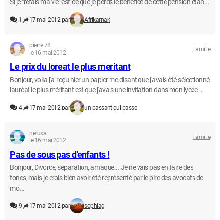
Si je "refais ma vie" est-ce que je perds le bénéfice de cette pension étan...
1
17 mai 2012 par
Afrikarnak
pierre 78
Famille
le 16 mai 2012
Le prix du loreat le plus meritant
Bonjour, voila j'ai reçu hier un papier me disant que j'avais été sélectionné
lauréat le plus méritant est que j'avais une invitation dans mon lycée...
4
17 mai 2012 par
un passant qui passe
heruxa
Famille
le 16 mai 2012
Pas de sous pas d'enfants !
Bonjour, Divorce, séparation, arnaque... Je ne vais pas en faire des
tones, mais je crois bien avoir été représenté par le pire des avocats de
mo...
9
17 mai 2012 par
sophiag