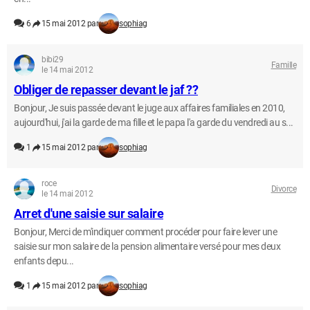
6
15 mai 2012 par
sophiag
bibi29
Famille
le 14 mai 2012
Obliger de repasser devant le jaf ??
Bonjour, Je suis passée devant le juge aux affaires familiales en 2010,
aujourd'hui, j'ai la garde de ma fille et le papa l'a garde du vendredi au s...
1
15 mai 2012 par
sophiag
roce
Divorce
le 14 mai 2012
Arret d'une saisie sur salaire
Bonjour, Merci de m'indiquer comment procéder pour faire lever une
saisie sur mon salaire de la pension alimentaire versé pour mes deux
enfants depu...
1
15 mai 2012 par
sophiag