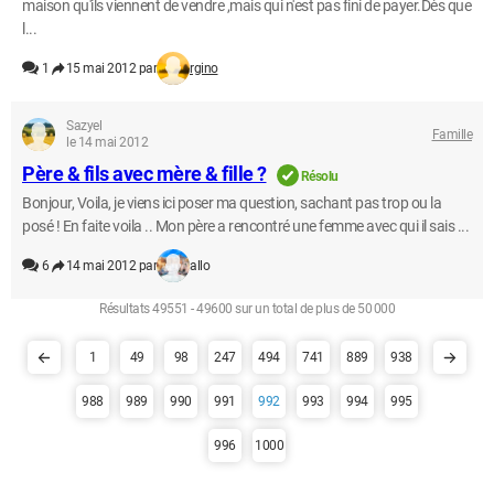
maison qu'ils viennent de vendre ,mais qui n'est pas fini de payer.Dès que
l...
1
15 mai 2012 par
rgino
Sazyel
Famille
le 14 mai 2012
Père & fils avec mère & fille ?
Résolu
Bonjour, Voila, je viens ici poser ma question, sachant pas trop ou la
posé ! En faite voila .. Mon père a rencontré une femme avec qui il sais ...
6
14 mai 2012 par
allo
Résultats 49551 - 49600 sur un total de plus de 50 000
1
49
98
247
494
741
889
938
988
989
990
991
992
993
994
995
996
1000