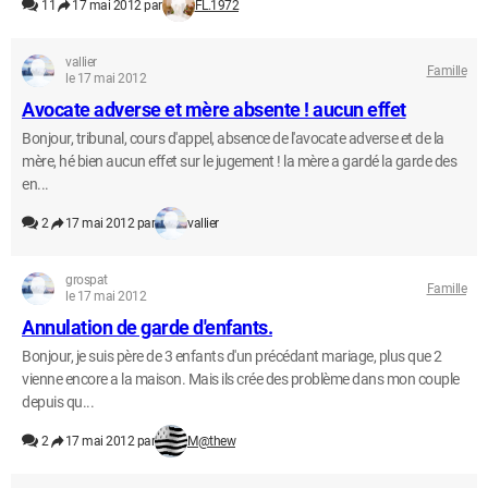
11
17 mai 2012 par
FL.1972
vallier
Famille
le 17 mai 2012
Avocate adverse et mère absente ! aucun effet
Bonjour, tribunal, cours d'appel, absence de l'avocate adverse et de la
mère, hé bien aucun effet sur le jugement ! la mère a gardé la garde des
en...
2
17 mai 2012 par
vallier
grospat
Famille
le 17 mai 2012
Annulation de garde d'enfants.
Bonjour, je suis père de 3 enfants d'un précédant mariage, plus que 2
vienne encore a la maison. Mais ils crée des problème dans mon couple
depuis qu...
2
17 mai 2012 par
M@thew