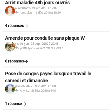
Arrêt maladie 48h jours ouvrés
aurora8nox
-
13 juin 2010 à 19:09
romuslus
-
16 déc. 2010 à 10:29
4 réponses
Amende pour conduite sans plaque W
yvette.lyon
-
23 sept. 2009 à 22:41
yvette.lyon
-
24 sept. 2009 à 23:47
6 réponses
Pose de conges payes lorsqu'on travail le
samedi et dimanche
jess73270
-
26 févr. 2020 à 14:00
Any--Ly
-
26 févr. 2020 à 14:01
1 réponse