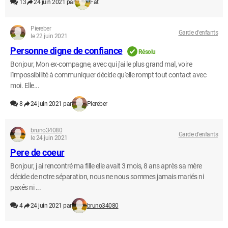
13
24 juin 2021 par
Fat
Piereber
Garde d'enfants
le 22 juin 2021
Personne digne de confiance
Résolu
Bonjour, Mon ex-compagne, avec qui j'ai le plus grand mal, voire
l'impossibilité à communiquer décide qu'elle rompt tout contact avec
moi. Elle...
8
24 juin 2021 par
Piereber
bruno34080
Garde d'enfants
le 24 juin 2021
Pere de coeur
Bonjour, j ai rencontré ma fille elle avait 3 mois, 8 ans après sa mère
décide de notre séparation, nous ne nous sommes jamais mariés ni
paxés ni ...
4
24 juin 2021 par
bruno34080