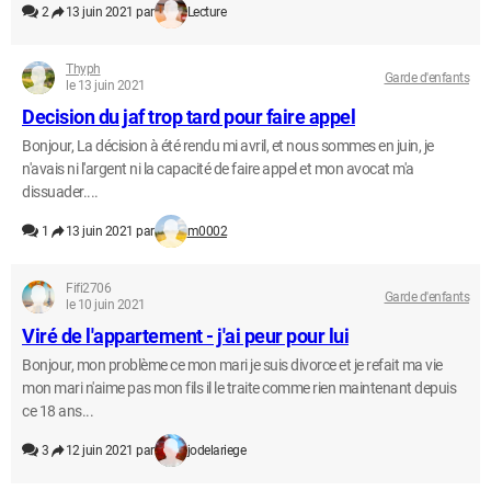
2
13 juin 2021 par
Lecture
Thyph
Garde d'enfants
le 13 juin 2021
Decision du jaf trop tard pour faire appel
Bonjour, La décision à été rendu mi avril, et nous sommes en juin, je
n'avais ni l'argent ni la capacité de faire appel et mon avocat m'a
dissuader....
1
13 juin 2021 par
m0002
Fifi2706
Garde d'enfants
le 10 juin 2021
Viré de l'appartement - j'ai peur pour lui
Bonjour, mon problème ce mon mari je suis divorce et je refait ma vie
mon mari n'aime pas mon fils il le traite comme rien maintenant depuis
ce 18 ans...
3
12 juin 2021 par
jodelariege