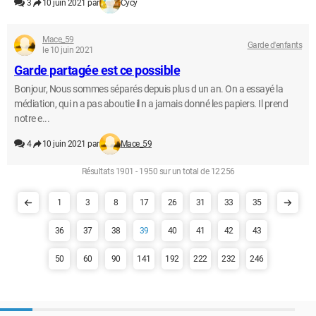
3
10 juin 2021 par
Cycy
Mace_59
Garde d'enfants
le 10 juin 2021
Garde partagée est ce possible
Bonjour, Nous sommes séparés depuis plus d un an. On a essayé la
médiation, qui n a pas aboutie il n a jamais donné les papiers. Il prend
notre e...
4
10 juin 2021 par
Mace_59
Résultats 1901 - 1950 sur un total de 12 256
1
3
8
17
26
31
33
35
36
37
38
39
40
41
42
43
50
60
90
141
192
222
232
246