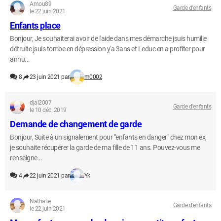
Amou89
Garde d'enfants
le 22 juin 2021
Enfants place
Bonjour, Je souhaiterai avoir de l'aide dans mes démarche jsuis humilie
détruite jsuis tombe en dépression y'a 3ans et Leduc en a profiter pour
annu...
8
23 juin 2021 par
m0002
djal2007
Garde d'enfants
le 10 déc. 2019
Demande de changement de garde
Bonjour, Suite à un signalement pour "enfants en danger" chez mon ex,
je souhaite récupérer la garde de ma fille de 11 ans. Pouvez-vous me
renseigne...
4
22 juin 2021 par
Yk
Nathalie
Garde d'enfants
le 22 juin 2021