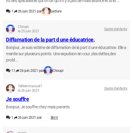
vu des spécialistes qui on dit qu il n y a pas de maltraitance et la ils ...
1
26 juin 2021 par
Lecture
Choupi
Garde d'enfants
le 25 juin 2021
Diffamation de la part d une éducatrice.
Bonjour, Je suis victime de diffamation de la part d une éducatrice. Elle a
mentie sur plusieurs points. Une expulsion en cour ,des dettes,des
probl...
11
26 juin 2021 par
Choupi
Tettiemmanuel7
Garde d'enfants
le 26 juin 2021
Je souffre
Bonjour, Je souffre chez mais parents
1
26 juin 2021 par
BmV