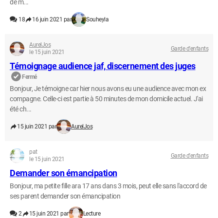
de m...
18
16 juin 2021 par
Souheyla
AurelJos
Garde d'enfants
le 15 juin 2021
Témoignage audience jaf, discernement des juges
Fermé
Bonjour, Je témoigne car hier nous avons eu une audience avec mon ex
compagne. Celle-ci est partie à 50 minutes de mon domicile actuel. J'ai
été ch...
15 juin 2021 par
AurelJos
pat
Garde d'enfants
le 15 juin 2021
Demander son émancipation
Bonjour, ma petite fille ara 17 ans dans 3 mois, peut elle sans l'accord de
ses parent demander son émancipation
2
15 juin 2021 par
Lecture