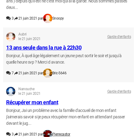
ans ) depuis qu'il est né c'est moi qui ai la garde. Nous sommes passés
deux...
3
21 juin 2021 par
Snoopy
Aubri
Garde d'enfants
le 21 juin 2021
13 ans seule dans la rue à 22h30
Bonjour, À quel âge légalement un jeune peut sortir le soir et jusqu'à
quelle heure svp ? Merci d avance.
7
21 juin 2021 par
Bric-5646
Nanouche
Garde d'enfants
le 21 juin 2021
Récupérer mon enfant
Bonjour, Jai un problème avec la famille d'accueil de mon enfant
j'aimerais savoir si je peux récupérer mon enfant en attendant passer
devant le jug...
3
21 juin 2021 par
Pierrecastor