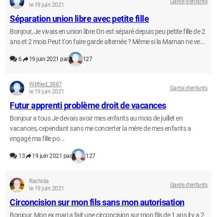
Garde d'enfants
le 19 juin 2021
Séparation union libre avec petite fille
Bonjour, Je vivais en union libre On est séparé depuis peu petite fille de 2
ans et 2 mois Peut t'on faire garde alternée ? Même si la Maman ne ve...
6
19 juin 2021 par
127
Wilfried_3887
Garde d'enfants
le 19 juin 2021
Futur apprenti problème droit de vacances
Bonjour a tous Je devais avoir mes enfants au mois de juillet en
vacances, cependant sans me concerter la mère de mes enfants a
engagé ma fille po...
13
19 juin 2021 par
127
Rachida
Garde d'enfants
le 19 juin 2021
Circoncision sur mon fils sans mon autorisation
Bonjour, Mon ex mari a fait une circoncision sur mon fils de 1 ans il y a 2