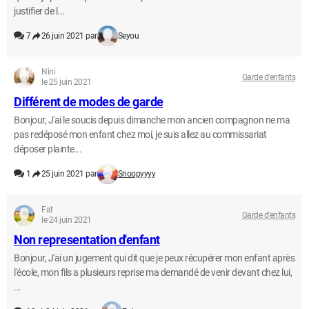
justifier de l...
7
26 juin 2021 par
Seyou
Nini
Garde d'enfants
le 25 juin 2021
Différent de modes de garde
Bonjour, J'ai le soucis depuis dimanche mon ancien compagnon ne ma
pas redéposé mon enfant chez moi, je suis allez au commissariat
déposer plainte...
1
25 juin 2021 par
Snoopyyyy
Fat
Garde d'enfants
le 24 juin 2021
Non representation d'enfant
Bonjour, J'ai un jugement qui dit que je peux récupérer mon enfant après
l'école, mon fils a plusieurs reprise ma demandé de venir devant chez lui,
...