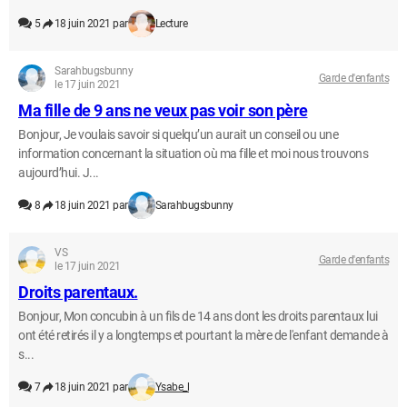
5
18 juin 2021 par
Lecture
Sarahbugsbunny
Garde d'enfants
le 17 juin 2021
Ma fille de 9 ans ne veux pas voir son père
Bonjour, Je voulais savoir si quelqu’un aurait un conseil ou une
information concernant la situation où ma fille et moi nous trouvons
aujourd’hui. J...
8
18 juin 2021 par
Sarahbugsbunny
VS
Garde d'enfants
le 17 juin 2021
Droits parentaux.
Bonjour, Mon concubin à un fils de 14 ans dont les droits parentaux lui
ont été retirés il y a longtemps et pourtant la mère de l'enfant demande à
s...
7
18 juin 2021 par
Ysabe_l