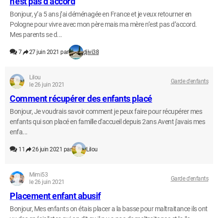
n’est pas d’accord
Bonjour, y’a 5 ans j’ai déménagée en France et je veux retourner en
Pologne pour vivre avec mon père mais ma mère n’est pas d’accord.
Mes parents se d...
7
27 juin 2021 par
djivi38
Lilou
Garde d'enfants
le 26 juin 2021
Comment récupérer des enfants placé
Bonjour, Je voudrais savoir comment je peux faire pour récupérer mes
enfants qui son placé en famille d'accueil depuis 2ans Avent j'avais mes
enfa...
11
26 juin 2021 par
Lilou
Mimi53
Garde d'enfants
le 26 juin 2021
Placement enfant abusif
Bonjour, Mes enfants on étais placer a la basse pour maltraitance ils ont