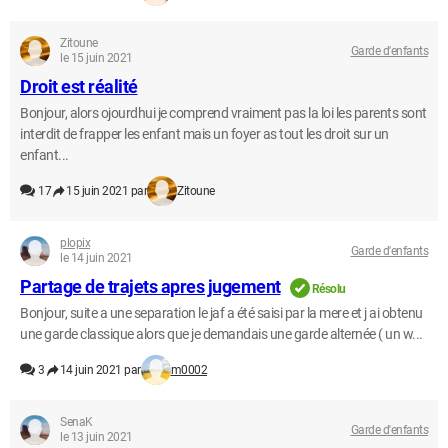
Zitoune
Garde d'enfants
le 15 juin 2021
Droit est réalité
Bonjour, alors ojourdhui je comprend vraiment pas la loi les parents sont
interdit de frapper les enfant mais un foyer as tout les droit sur un
enfant...
17
15 juin 2021 par
Zitoune
plopix
Garde d'enfants
le 14 juin 2021
Partage de trajets apres jugement
Résolu
Bonjour, suite a une separation le jaf a été saisi par la mere et j ai obtenu
une garde classique alors que je demandais une garde alternée ( un w...
3
14 juin 2021 par
m0002
SenaK
Garde d'enfants
le 13 juin 2021