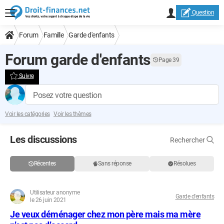
Question
Forum
Famille
Garde d'enfants
Forum garde d'enfants
Page 39
Suivre
Posez votre question
Voir les catégories
Voir les thèmes
Les discussions
Rechercher
Récentes
Sans réponse
Résolues
Utilisateur anonyme
Garde d'enfants
le 26 juin 2021
Je veux déménager chez mon père mais ma mère