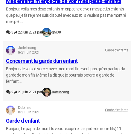
Mes enfants m enpeche de voir mes petits-enfants
Bonjour, voila mes deux enfants m enpeche de voir mes petits enfants
que peu je faire je me suis disputé avec eux et ils veulent pas me montré
mes pet...
3
22 juin 2021 par
djivi38
Jade.hoang
Garde d'enfants
le 21 juin 2021
Concernant la garde dun enfant
Bonjour Je veux divorcer avec mon mari Il ne veut pas qu'on partage la
garde de mon fils Même il a dit que je pourrais perdre la garde de
l'enfant...
2
21 juin 2021 par
Jade.hoang
Delphine
Garde d'enfants
le 21 juin 2021
Garde d enfant
Bonjour, Le papa de mon fils veux récupérer la garde de notre fils( 11