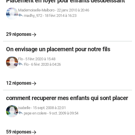
Placement en foyer pour enfants désobéissant
Mademoiselle-Malboro
-
22 janv. 2010 à 20:46
madhy_972
-
18 févr. 2014 à 16:23
29 réponses
On envisage un placement pour notre fils
Flo
-
5 févr. 2020 à 15:48
Flo
-
6 févr. 2020 à 04:26
12 réponses
comment recuperer mes enfants qui sont placer
isabelle
-
15 sept. 2008 à 22:01
pepe en colere
-
9 oct. 2009 à 09:54
59 réponses