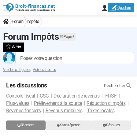
Question
Forum
Impôts
Forum Impôts
Page 3
Suivre
Posez votre question
Voir les catégories
Voir les thèmes
Les discussions
Rechercher
Contrôle fiscal
CSG
Déclaration de revenus
IFI-ISF
Plus-values
Prélèvement à la source
Réduction d'impôts
Revenus fonciers
Revenus mobiliers
Taxes locales
Récentes
Sans réponse
Résolues