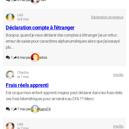
3
8 mai par
FAN
Luly
Déclaration de revenus
le 8 mai
Déclaration compte à l'étranger
Bonjour, quand je veux déclarer des comptes à l'étranger j'ai un refus :
erreur de saisie pour caractères alphanumériques alors que j'ai essayé
plu...
1
8 mai par
alicia
Chacha
Impôts
le 7 mai
Frais réels apprenti
Est ce que mon enfant apprenti majeur peut déclarer dans les frais réels
ses frais kilométriques pour se rendre au CFA ?? Merci
1
7 mai par
kang74
Leoj
Impôts
le 7 mai