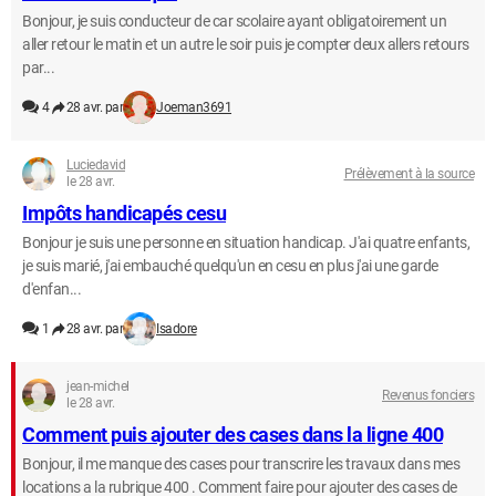
Bonjour, je suis conducteur de car scolaire ayant obligatoirement un
aller retour le matin et un autre le soir puis je compter deux allers retours
par...
4
28 avr. par
Joeman3691
Luciedavid
Prélèvement à la source
le 28 avr.
Impôts handicapés cesu
Bonjour je suis une personne en situation handicap. J'ai quatre enfants,
je suis marié, j'ai embauché quelqu'un en cesu en plus j'ai une garde
d'enfan...
1
28 avr. par
Isadore
jean-michel
Revenus fonciers
le 28 avr.
Comment puis ajouter des cases dans la ligne 400
Bonjour, il me manque des cases pour transcrire les travaux dans mes
locations a la rubrique 400 . Comment faire pour ajouter des cases de