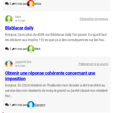
3
6 mai par
alicia
Mick
Déclaration de revenus
le 5 mai
Blablacar daily
Bonjour, j’ai eu plus de 400€ sur Blablacar daily l’an passé. Es-que il faut
les déclarer aux impôts ? Et es-que ça à des conséquences sur les frai...
2
6 mai par
Mick
gege545534
Prélèvement à la source
le 6 mai
Obtenir une réponse cohérente concernant une
imposition
bonjour. En 2024 résident en Thaïlande mon dossier a été transféré au
service des non résidents de noisy le grand ou j'ai été classé non résident
fisc...
1
6 mai par
Gayomy