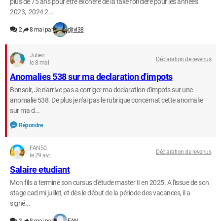
plus de 75 ans pour être exonéré de la taxe foncière pour les années
2023, 2024 2...
2
8 mai par
djivi38
Julien
Déclaration de revenus
le 8 mai
Anomalies 538 sur ma declaration d'impots
Bonsoir, Je n'arrive pas a corriger ma declaration d'impots sur une
anomalie 538. De plus je n'ai pas le rubrique concernat cette anomalie
sur ma d...
Répondre
FAN50
Déclaration de revenus
le 29 avr.
Salaire etudiant
Mon fils a terminé son cursus d'étude master II en 2025. A l'issue de son
stage cad mi juillet, et dès le début de la période des vacances, il a
signé...