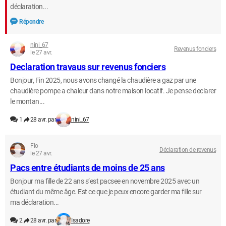
déclaration...
Répondre
nini_67
Revenus fonciers
le 27 avr.
Declaration travaus sur revenus fonciers
Bonjour, Fin 2025, nous avons changé la chaudière a gaz par une
chaudière pompe a chaleur dans notre maison locatif. Je pense declarer
le montan...
1
28 avr. par
nini_67
Flo
Déclaration de revenus
le 27 avr.
Pacs entre étudiants de moins de 25 ans
Bonjour ma fille de 22 ans s’est pacsee en novembre 2025 avec un
étudiant du même âge. Est ce que je peux encore garder ma fille sur
ma déclaration...
2
28 avr. par
Isadore