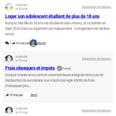
macloue
Déclaration de revenus
le 10 mai
Loger son adolescent étudiant de plus de 18 ans
Bonjour, Ma fille de 18 ans est étudiante sans revenu, et va habiter en
Sept 2026 dans un logement qui m'appartient . Ce logement est déclaré
actue...
1
10 mai par
djivi38
bodibulle
Déclaration de revenus
le 10 mai
Frais obseques et impots
Fermé
bonjour mariee sous contrat universel clause integrale donc pas de
declaration de succession aux impots j'ai regle 4500€ de frais
d'obseques pou...
10 mai par
BmV
bodibulle
Déclaration de revenus
le 10 mai