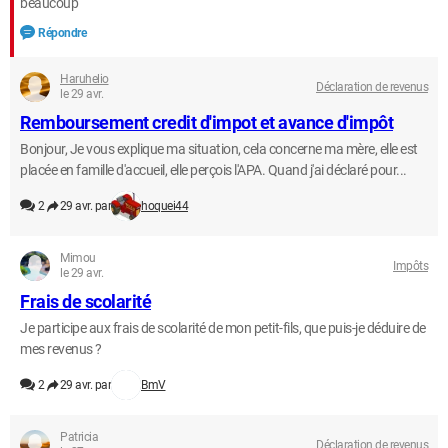
beaucoup
Répondre
Haruhelio
Déclaration de revenus
le 29 avr.
Remboursement credit d'impot et avance d'impôt
Bonjour, Je vous explique ma situation, cela concerne ma mère, elle est
placée en famille d'accueil, elle perçois l'APA. Quand j'ai déclaré pour...
2
29 avr. par
hoquei44
Mimou
Impôts
le 29 avr.
Frais de scolarité
Je participe aux frais de scolarité de mon petit-fils, que puis-je déduire de
mes revenus ?
2
29 avr. par
BmV
Patricia
Déclaration de revenus