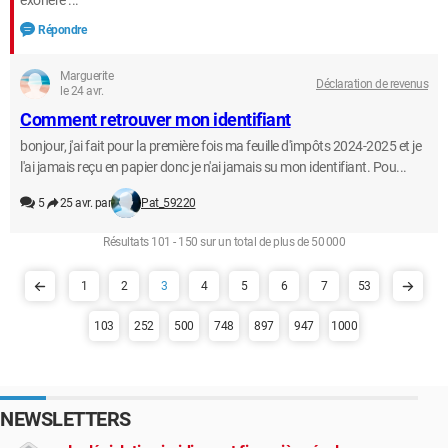
exonéré ...
Répondre
Marguerite
Déclaration de revenus
le 24 avr.
Comment retrouver mon identifiant
bonjour, j'ai fait pour la première fois ma feuille d'impôts 2024-2025 et je
l'ai jamais reçu en papier donc je n'ai jamais su mon identifiant. Pou...
5
25 avr. par
Pat_59220
Résultats 101 - 150 sur un total de plus de 50 000
1
2
3
4
5
6
7
53
103
252
500
748
897
947
1000
NEWSLETTERS