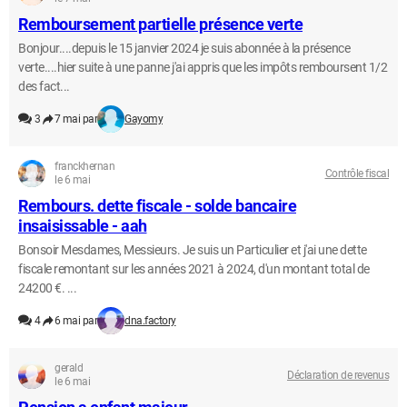
Remboursement partielle présence verte
Bonjour....depuis le 15 janvier 2024 je suis abonnée à la présence
verte....hier suite à une panne j'ai appris que les impôts remboursent 1/2
des fact...
3
7 mai par
Gayomy
franckhernan
Contrôle fiscal
le 6 mai
Rembours. dette fiscale - solde bancaire
insaisissable - aah
Bonsoir Mesdames, Messieurs. Je suis un Particulier et j'ai une dette
fiscale remontant sur les années 2021 à 2024, d'un montant total de
24200 €. ...
4
6 mai par
dna.factory
gerald
Déclaration de revenus
le 6 mai