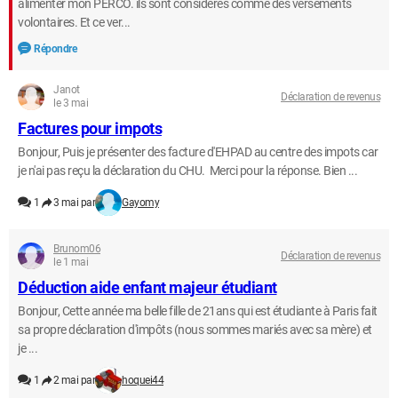
alimenter mon PERCO. ils sont considérés comme des versements
volontaires. Et ce ver...
Répondre
Janot
Déclaration de revenus
le 3 mai
Factures pour impots
Bonjour, Puis je présenter des facture d'EHPAD au centre des impots car
je n'ai pas reçu la déclaration du CHU. Merci pour la réponse. Bien ...
1
3 mai par
Gayomy
Brunom06
Déclaration de revenus
le 1 mai
Déduction aide enfant majeur étudiant
Bonjour, Cette année ma belle fille de 21ans qui est étudiante à Paris fait
sa propre déclaration d'impôts (nous sommes mariés avec sa mère) et
je ...
1
2 mai par
hoquei44