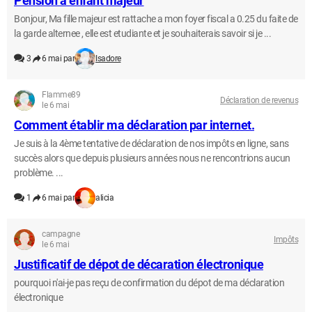
Pension a enfant majeur
Bonjour, Ma fille majeur est rattache a mon foyer fiscal a 0.25 du faite de
la garde alternee , elle est etudiante et je souhaiterais savoir si je ...
3
6 mai par
Isadore
Flamme89
Déclaration de revenus
le 6 mai
Comment établir ma déclaration par internet.
Je suis à la 4ème tentative de déclaration de nos impôts en ligne, sans
succès alors que depuis plusieurs années nous ne rencontrions aucun
problème. ...
1
6 mai par
alicia
campagne
Impôts
le 6 mai
Justificatif de dépot de décaration électronique
pourquoi n'ai-je pas reçu de confirmation du dépot de ma déclaration
électronique