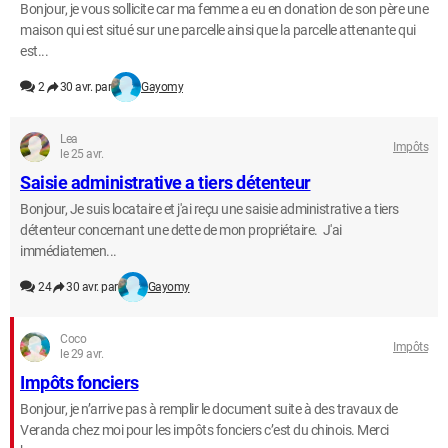
Bonjour, je vous sollicite car ma femme a eu en donation de son père une
maison qui est situé sur une parcelle ainsi que la parcelle attenante qui
est...
2
30 avr. par
Gayomy
Lea
Impôts
le 25 avr.
Saisie administrative a tiers détenteur
Bonjour, Je suis locataire et j'ai reçu une saisie administrative a tiers
détenteur concernant une dette de mon propriétaire. J'ai
immédiatemen...
24
30 avr. par
Gayomy
Coco
Impôts
le 29 avr.
Impôts fonciers
Bonjour, je n’arrive pas à remplir le document suite à des travaux de
Veranda chez moi pour les impôts fonciers c’est du chinois. Merci