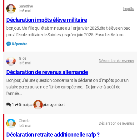
Sandrine
Impôts
le 6 mai
Déclaration impôts élève militaire
bonjour, Ma fille qui était mineure au 1er janvier 2025,était élève en bac
pro à l'école militaire de Saintes jusqu'en juin 2025. Ensuite elle à co...
Répondre
fr_de
Déclaration de revenus
le 5 mai
Déclaration de revenus allemande
Bonjour, J'ai une question concernant la déclaration d'impôts pour un
salaire perçu au sein de l'Union européenne. De janvier à août de
l'année...
1
5 mai par
pierregombert
Chante
Déclaration de revenus
le 5 mai
Déclaration retraite additionnelle rafp ?