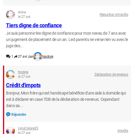
Anne
Réduction d'impôts
le 27 avr.
Tiers digne de confiance
Je suis personne tire digne de confiance pour mon neveu de 7 ans avec
un jugement de placement de un an. Led parents ne verse rien vu avec le
juge des...
1
27 avr. par
Isadore
trodine
Déclaration de revenus
le 27 avr.
Crédit d'impots
Bonjour, Mon frère qui est handicapé bénéficie d'une aide à domicile qui
est à déclarer en case 7DB de la déclaration de revenus. Cependant
dans sa...
Répondre
LynxColore35
Impôts
le 27 avr.