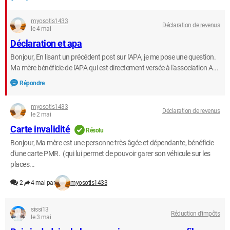
myosotis1433
Déclaration de revenus
le 4 mai
Déclaration et apa
Bonjour, En lisant un précédent post sur l'APA, je me pose une question.
Ma mère bénéficie de l'APA qui est directement versée à l'association A...
Répondre
myosotis1433
Déclaration de revenus
le 2 mai
Carte invalidité
Résolu
Bonjour, Ma mère est une personne très âgée et dépendante, bénéficie
d'une carte PMR. (qui lui permet de pouvoir garer son véhicule sur les
places...
2
4 mai par
myosotis1433
sissi13
Réduction d'impôts
le 3 mai