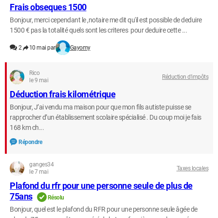
Frais obseques 1500
Bonjour, merci cependant le ,notaire me dit qu'il est possible de deduire
1500 € pas la totalité quels sont les criteres pour deduire cette ...
2
10 mai par
Gayomy
Rico
Réduction d'impôts
le 9 mai
Déduction frais kilométrique
Bonjour, J’ai vendu ma maison pour que mon fils autiste puisse se
rapprocher d’un établissement scolaire spécialisé . Du coup moi je fais
168 km ch...
Répondre
ganges34
Taxes locales
le 7 mai
Plafond du rfr pour une personne seule de plus de
75ans
Résolu
Bonjour, quel est le plafond du RFR pour une personne seule âgée de