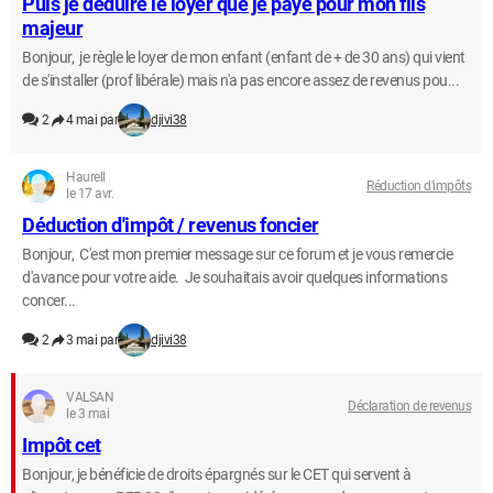
Puis je deduire le loyer que je paye pour mon fils
majeur
Bonjour, je règle le loyer de mon enfant (enfant de + de 30 ans) qui vient
de s'installer (prof libérale) mais n'a pas encore assez de revenus pou...
2
4 mai par
djivi38
Haurell
Réduction d'impôts
le 17 avr.
Déduction d'impôt / revenus foncier
Bonjour, C'est mon premier message sur ce forum et je vous remercie
d'avance pour votre aide. Je souhaitais avoir quelques informations
concer...
2
3 mai par
djivi38
VALSAN
Déclaration de revenus
le 3 mai
Impôt cet
Bonjour, je bénéficie de droits épargnés sur le CET qui servent à