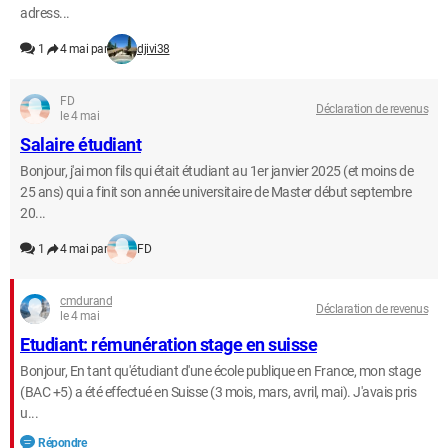
adress...
1
4 mai par
djivi38
FD
Déclaration de revenus
le 4 mai
Salaire étudiant
Bonjour, j'ai mon fils qui était étudiant au 1er janvier 2025 (et moins de
25 ans) qui a finit son année universitaire de Master début septembre
20...
1
4 mai par
FD
cmdurand
Déclaration de revenus
le 4 mai
Etudiant: rémunération stage en suisse
Bonjour, En tant qu'étudiant d'une école publique en France, mon stage
(BAC +5) a été effectué en Suisse (3 mois, mars, avril, mai). J'avais pris
u...
Répondre