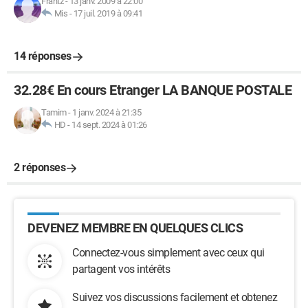
Frantz
-
13 janv. 2009 à 22:00
Mis
-
17 juil. 2019 à 09:41
14 réponses
32.28€ En cours Etranger LA BANQUE POSTALE
Tamim
-
1 janv. 2024 à 21:35
HD
-
14 sept. 2024 à 01:26
2 réponses
DEVENEZ MEMBRE EN QUELQUES CLICS
Connectez-vous simplement avec ceux qui
partagent vos intérêts
Suivez vos discussions facilement et obtenez