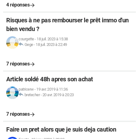
4 réponses
Risques à ne pas rembourser le prêt immo d'un
bien vendu ?
courgette
-
18 juil. 2023 à 15:38
Gege
-
18 juil. 2023 à 22:49
7 réponses
Article soldé 48h apres son achat
patricerw
-
19 avr. 2019 à 11:36
bretecher
-
20 avr. 2019 à 20:23
7 réponses
Faire un pret alors que je suis deja caution