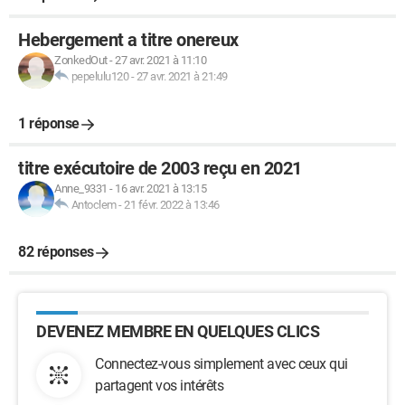
Hebergement a titre onereux
ZonkedOut
-
27 avr. 2021 à 11:10
pepelulu120
-
27 avr. 2021 à 21:49
1 réponse
titre exécutoire de 2003 reçu en 2021
Anne_9331
-
16 avr. 2021 à 13:15
Antoclem
-
21 févr. 2022 à 13:46
82 réponses
DEVENEZ MEMBRE EN QUELQUES CLICS
Connectez-vous simplement avec ceux qui
partagent vos intérêts