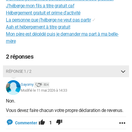
J'héberge mon fils a titre gratuit caf
Hébergement gratuit et prime d'activité
La personne que j'héberge ne veut pas partir
✓
Aah et hébergement à titre gratuit
Mon père est décédé puis je demander ma part à ma belle-
mère
2 réponses
RÉPONSE 1 / 2
Gayomy
804
Modifié le 11 mai 2026 à 14:33
Non.
Vous devez faire chacun votre propre déclaration de revenus.
1
Commenter