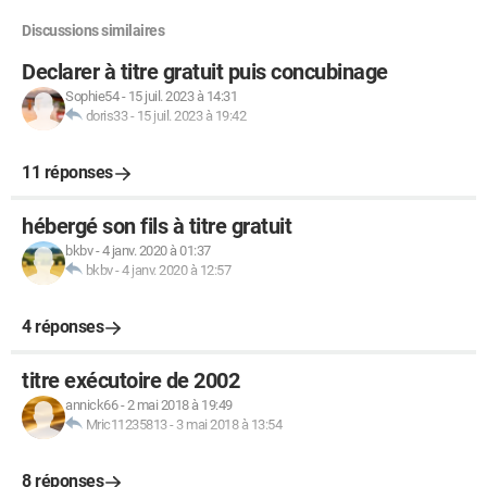
Discussions similaires
Declarer à titre gratuit puis concubinage
Sophie54
-
15 juil. 2023 à 14:31
doris33
-
15 juil. 2023 à 19:42
11 réponses
hébergé son fils à titre gratuit
bkbv
-
4 janv. 2020 à 01:37
bkbv
-
4 janv. 2020 à 12:57
4 réponses
titre exécutoire de 2002
annick66
-
2 mai 2018 à 19:49
Mric11235813
-
3 mai 2018 à 13:54
8 réponses