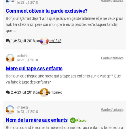
Garde d'enfants
le 23 juil. 2018
Comment obtenir la garde exclusive?
Bonjour, Ça fait déjà 1 ans que je suis en garde alternée et je ne veux plus
habiter chez mon père car mon père les capacité de d'éduquer tandis
que ...
1
23 juil. 2018 par
seb1342
antoine
Garde d'enfants
le 22 juil. 2018
Mere qui tape ses enfants
Bonjour, que risque une mère qui a tape ses enfants sur le visage ? Que
va faire le juge des enfants?
2
23 juil. 2018 par
antoinelo
minette
Garde d'enfants
le 23 juil. 2018
Nom de la mère aux enfants
Résolu
Bonjour, quand le nom e la mère est donné seul aux enfants, le père qui a