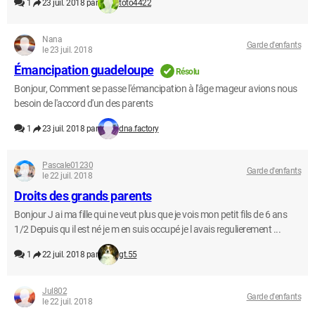
1
23 juil. 2018 par
toto4422
Nana
Garde d'enfants
le 23 juil. 2018
Émancipation guadeloupe
Résolu
Bonjour, Comment se passe l'émancipation à l'âge mageur avions nous
besoin de l'accord d'un des parents
1
23 juil. 2018 par
dna.factory
Pascale01230
Garde d'enfants
le 22 juil. 2018
Droits des grands parents
Bonjour J ai ma fille qui ne veut plus que je vois mon petit fils de 6 ans
1/2 Depuis qu il est né je m en suis occupé je l avais regulierement ...
1
22 juil. 2018 par
gt.55
Jul802
Garde d'enfants
le 22 juil. 2018