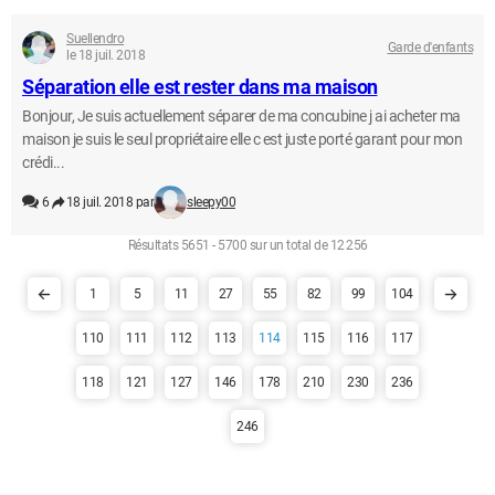
Suellendro
Garde d'enfants
le 18 juil. 2018
Séparation elle est rester dans ma maison
Bonjour, Je suis actuellement séparer de ma concubine j ai acheter ma
maison je suis le seul propriétaire elle c est juste porté garant pour mon
crédi...
6
18 juil. 2018 par
sleepy00
Résultats 5651 - 5700 sur un total de 12 256
1
5
11
27
55
82
99
104
110
111
112
113
114
115
116
117
118
121
127
146
178
210
230
236
246