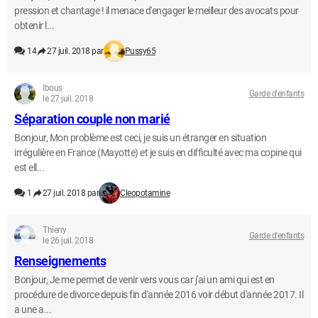
pression et chantage ! il menace d'engager le meilleur des avocats pour
obtenir l...
14
27 juil. 2018 par
Pussy65
Ibous
Garde d'enfants
le 27 juil. 2018
Séparation couple non marié
Bonjour, Mon problème est ceci, je suis un étranger en situation
irrégulière en France (Mayotte) et je suis en difficulté avec ma copine qui
est ell...
1
27 juil. 2018 par
Cleopotamine
Thierry
Garde d'enfants
le 26 juil. 2018
Renseignements
Bonjour, Je me permet de venir vers vous car j'ai un ami qui est en
procédure de divorce depuis fin d'année 2016 voir début d'année 2017. Il
a une a...