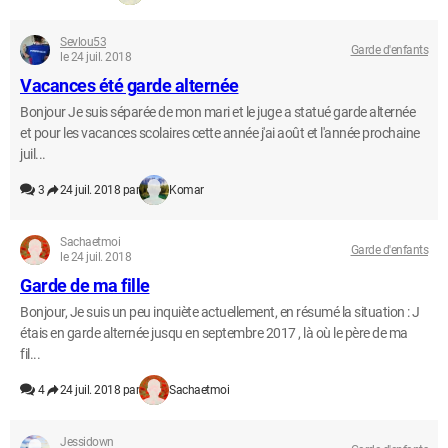
Sevlou53
Garde d'enfants
le 24 juil. 2018
Vacances été garde alternée
Bonjour Je suis séparée de mon mari et le juge a statué garde alternée
et pour les vacances scolaires cette année j'ai août et l'année prochaine
juil...
3
24 juil. 2018 par
Komar
Sachaetmoi
Garde d'enfants
le 24 juil. 2018
Garde de ma fille
Bonjour, Je suis un peu inquiète actuellement, en résumé la situation : J
étais en garde alternée jusqu en septembre 2017 , là où le père de ma
fil...
4
24 juil. 2018 par
Sachaetmoi
Jessidown