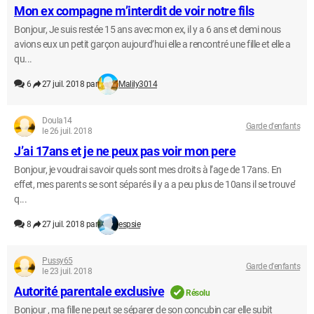
Mon ex compagne m’interdit de voir notre fils
Bonjour, Je suis restée 15 ans avec mon ex, il y a 6 ans et demi nous
avions eux un petit garçon aujourd’hui elle a rencontré une fille et elle a
qu...
6
27 juil. 2018 par
Malily3014
Doula14
Garde d'enfants
le 26 juil. 2018
J’ai 17ans et je ne peux pas voir mon pere
Bonjour, je voudrai savoir quels sont mes droits à l’age de 17ans. En
effet, mes parents se sont séparés il y a a peu plus de 10ans il se trouve’
q...
8
27 juil. 2018 par
espsie
Pussy65
Garde d'enfants
le 23 juil. 2018
Autorité parentale exclusive
Résolu
Bonjour , ma fille ne peut se séparer de son concubin car elle subit