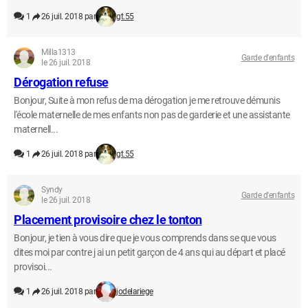
1
26 juil. 2018 par
gt.55
Milla1313
Garde d'enfants
le 26 juil. 2018
Dérogation refuse
Bonjour, Suite à mon refus de ma dérogation je me retrouve démunis
l'école maternelle de mes enfants non pas de garderie et une assistante
maternell...
1
26 juil. 2018 par
gt.55
Syndy
Garde d'enfants
le 26 juil. 2018
Placement provisoire chez le tonton
Bonjour, je tien à vous dire que je vous comprends dans se que vous
dites moi par contre j ai un petit garçon de 4 ans qui au départ et placé
provisoi...
1
26 juil. 2018 par
jodelariege