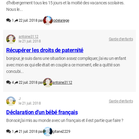
d'hébergement tous les 15 jours et la moitié des vacances scolaires.
Nous le...
1
22 juil. 2018 par
jodelariege
antoine3112
Garde d'enfants
le 21 juil. 2018
Récupérer les droits de paternité
bonjour, je suis dans une situation assez compliquer, j'ai eu un enfant
avec mon ex qui elle était en couple a ce moment, elle a quitté son
concubi...
4
22 juil. 2018 par
antoine3112
J
Garde d'enfants
le 21 juil. 2018
Déclaration d'un bébé français
Bonsoir,j'ai mis au monde avec un français et il est partie que faire ?
1
21 juil. 2018 par
gitane2229