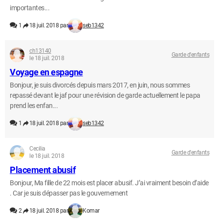
importantes...
1
18 juil. 2018 par
seb1342
ch13140
Garde d'enfants
le 18 juil. 2018
Voyage en espagne
Bonjour, je suis divorcés depuis mars 2017, en juin, nous sommes
repassé devant le jaf pour une révision de garde actuellement le papa
prend les enfan...
1
18 juil. 2018 par
seb1342
Cecilia
Garde d'enfants
le 18 juil. 2018
Placement abusif
Bonjour, Ma fille de 22 mois est placer abusif. J’ai vraiment besoin d’aide
. Car je suis dépasser pas le gouvernement
2
18 juil. 2018 par
Komar