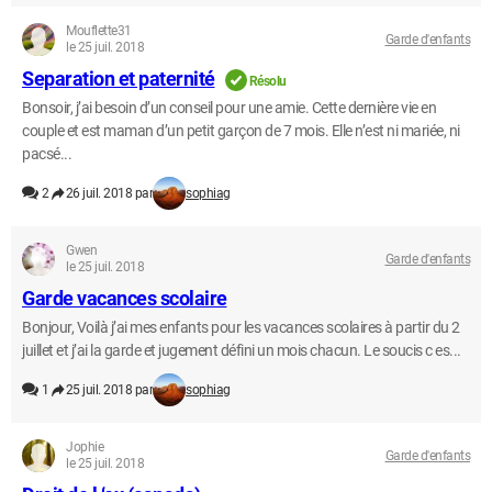
Mouflette31
Garde d'enfants
le 25 juil. 2018
Separation et paternité
Résolu
Bonsoir, j’ai besoin d’un conseil pour une amie. Cette dernière vie en
couple et est maman d’un petit garçon de 7 mois. Elle n’est ni mariée, ni
pacsé...
2
26 juil. 2018 par
sophiag
Gwen
Garde d'enfants
le 25 juil. 2018
Garde vacances scolaire
Bonjour, Voilà j’ai mes enfants pour les vacances scolaires à partir du 2
juillet et j’ai la garde et jugement défini un mois chacun. Le soucis c es...
1
25 juil. 2018 par
sophiag
Jophie
Garde d'enfants
le 25 juil. 2018