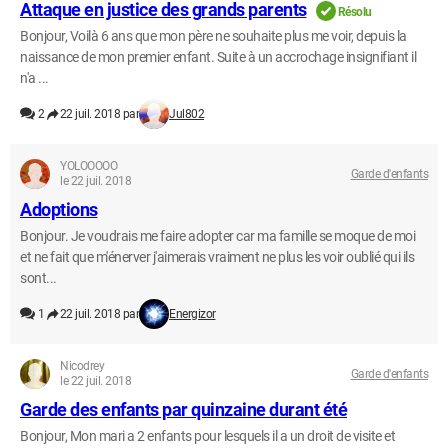
Attaque en justice des grands parents
Résolu
Bonjour, Voilà 6 ans que mon père ne souhaite plus me voir, depuis la
naissance de mon premier enfant. Suite à un accrochage insignifiant il
n'a ...
2
22 juil. 2018 par
Jul802
YOLOOOOO
Garde d'enfants
le 22 juil. 2018
Adoptions
Bonjour. Je voudrais me faire adopter car ma famille se moque de moi
et ne fait que m'énerver j'aimerais vraiment ne plus les voir oublié qui ils
sont...
1
22 juil. 2018 par
Energizor
Nicodrey
Garde d'enfants
le 22 juil. 2018
Garde des enfants par quinzaine durant été
Bonjour, Mon mari a 2 enfants pour lesquels il a un droit de visite et