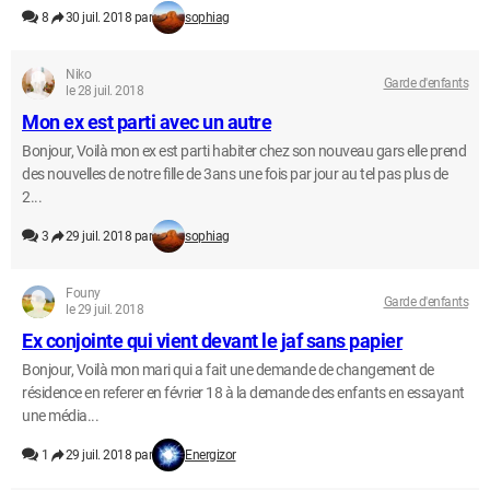
8
30 juil. 2018 par
sophiag
Niko
Garde d'enfants
le 28 juil. 2018
Mon ex est parti avec un autre
Bonjour, Voilà mon ex est parti habiter chez son nouveau gars elle prend
des nouvelles de notre fille de 3ans une fois par jour au tel pas plus de
2...
3
29 juil. 2018 par
sophiag
Founy
Garde d'enfants
le 29 juil. 2018
Ex conjointe qui vient devant le jaf sans papier
Bonjour, Voilà mon mari qui a fait une demande de changement de
résidence en referer en février 18 à la demande des enfants en essayant
une média...
1
29 juil. 2018 par
Energizor