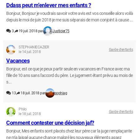
Ddass peut m’enlever mes enfants ?
Bonjour, Bonjour je voudrais savoir votre avis est vos conseille alors voilà
depuis le moi de juin 2018 je me suis séparais de mon conjoint à cause ...
3
19 juil. 2018 par
Justicier75
STEPHANIECAZIER
Garde d'enfants
le 14 juil. 2018
Vacances
Bonjour, est ce que je peux partir seule en vacances en France avec ma
fille de 10 ans sans l'accord du père. Le jugement étant prévu au mois de
s...
13
18 juil. 2018 par
sophiag
Philo
Garde d'enfants
le 18 juil. 2018
Comment contester une décision jaf?
Bonjour, Mes enfants sont placés chez leur père car la juge remplaçante
ne m'a laissé aucune chance malgré les nouveaux éléments assez