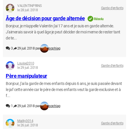
VALENTINPRINS
Garde d'enfants
le 28 juil. 2018
Âge de décision pour garde alternée
Résolu
Bonjour, je m'appelle Valentin j'ai 17 ans et je suis en garde alternée.
J'aimerais savoir à quel âge je peut décider de moi meme de rester tant
de te...
3
29 juil. 2018 par
sophiag
Louise2010
Garde d'enfants
le 29 juil. 2018
Père manipulateur
Bonjour, j’ai la garde de mes enfants depuis 6 ans, je suis passée devant
le jaf cette année car le père de mes enfants veut la garde exclusive et à
f...
1
29 juil. 2018 par
sophiag
Malily3014
Garde d'enfants
le 26 juil. 2018