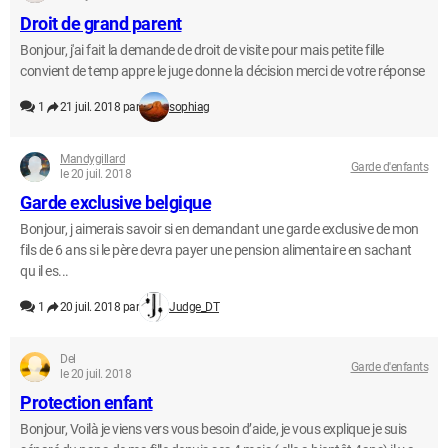
Droit de grand parent
Bonjour, j'ai fait la demande de droit de visite pour mais petite fille
convient de temp appre le juge donne la décision merci de votre réponse
1
21 juil. 2018 par
sophiag
Mandygillard
Garde d'enfants
le 20 juil. 2018
Garde exclusive belgique
Bonjour, j aimerais savoir si en demandant une garde exclusive de mon
fils de 6 ans si le père devra payer une pension alimentaire en sachant
qu il es...
1
20 juil. 2018 par
Judge_DT
Del
Garde d'enfants
le 20 juil. 2018
Protection enfant
Bonjour, Voilà je viens vers vous besoin d’aide, je vous explique je suis