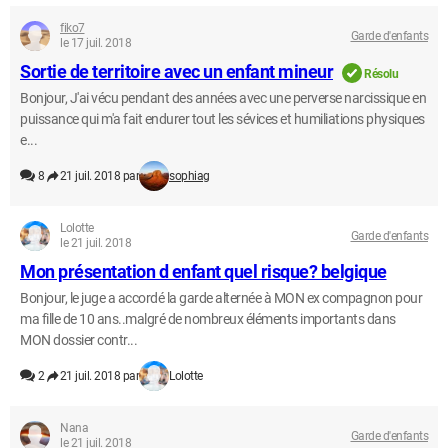
fiko7
Garde d'enfants
le 17 juil. 2018
Sortie de territoire avec un enfant mineur
Résolu
Bonjour, J'ai vécu pendant des années avec une perverse narcissique en
puissance qui m'a fait endurer tout les sévices et humiliations physiques
e...
8
21 juil. 2018 par
sophiag
Lolotte
Garde d'enfants
le 21 juil. 2018
Mon présentation d enfant quel risque? belgique
Bonjour, le juge a accordé la garde alternée à MON ex compagnon pour
ma fille de 10 ans..malgré de nombreux éléments importants dans
MON dossier contr...
2
21 juil. 2018 par
Lolotte
Nana
Garde d'enfants
le 21 juil. 2018