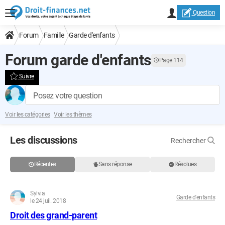
Question
Forum
Famille
Garde d'enfants
Forum garde d'enfants
Page 114
Suivre
Posez votre question
Voir les catégories
Voir les thèmes
Les discussions
Rechercher
Récentes
Sans réponse
Résolues
Sylvia
Garde d'enfants
le 24 juil. 2018
Droit des grand-parent