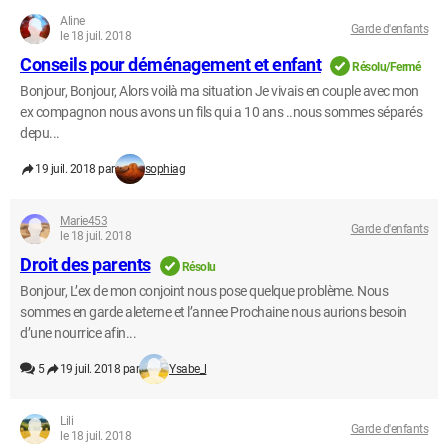
Aline
Garde d'enfants
le 18 juil. 2018
Conseils pour déménagement et enfant
Résolu/Fermé
Bonjour, Bonjour, Alors voilà ma situation Je vivais en couple avec mon
ex compagnon nous avons un fils qui a 10 ans ..nous sommes séparés
depu...
19 juil. 2018 par
sophiag
Marie453
Garde d'enfants
le 18 juil. 2018
Droit des parents
Résolu
Bonjour, L’ex de mon conjoint nous pose quelque problème. Nous
sommes en garde aleterne et l’annee Prochaine nous aurions besoin
d’une nourrice afin...
5
19 juil. 2018 par
Ysabe_l
Lili
Garde d'enfants
le 18 juil. 2018