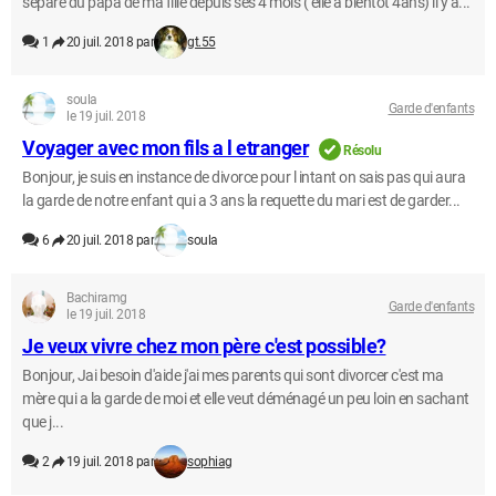
séparé du papa de ma fille depuis ses 4 mois ( elle a bientôt 4ans) il y a...
1
20 juil. 2018 par
gt.55
soula
Garde d'enfants
le 19 juil. 2018
Voyager avec mon fils a l etranger
Résolu
Bonjour, je suis en instance de divorce pour l intant on sais pas qui aura
la garde de notre enfant qui a 3 ans la requette du mari est de garder...
6
20 juil. 2018 par
soula
Bachiramg
Garde d'enfants
le 19 juil. 2018
Je veux vivre chez mon père c'est possible?
Bonjour, Jai besoin d'aide j'ai mes parents qui sont divorcer c'est ma
mère qui a la garde de moi et elle veut déménagé un peu loin en sachant
que j...
2
19 juil. 2018 par
sophiag