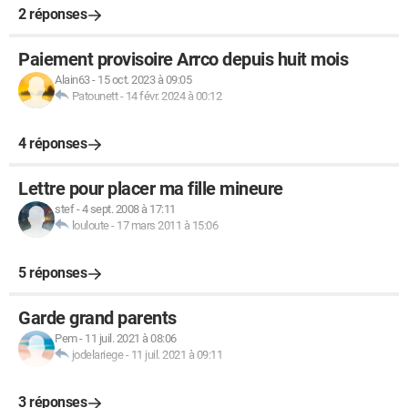
2 réponses
Paiement provisoire Arrco depuis huit mois
Alain63
-
15 oct. 2023 à 09:05
Patounett
-
14 févr. 2024 à 00:12
4 réponses
Lettre pour placer ma fille mineure
stef
-
4 sept. 2008 à 17:11
louloute
-
17 mars 2011 à 15:06
5 réponses
Garde grand parents
Pem
-
11 juil. 2021 à 08:06
jodelariege
-
11 juil. 2021 à 09:11
3 réponses