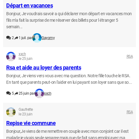
Départ en vacances
Bonjour, Je voudrais savoir a qui déclarer mon départ en vacances mon
fils m'a fait la surprise de me réserver des billets pour l étranger 5
semain...
2
1 juil. par
Gayomy
xxch
RSA
le 25 juin
Rsa et aide au loyer des parents
Bonjour, Je viens vers vous avec ma question. Notre fille touche le RSA.
En tant que parents peut-on l'aider en lui payant son loyer sans que so...
5
25 juin par
xxch
Gaufrette
RSA
le 23 juin
Repise vie commune
Bonjour,Je viens de me remettre en couple avec mon conjoint car il est
malade je vivais seule separee mais que de fait sans emploi avec rsa