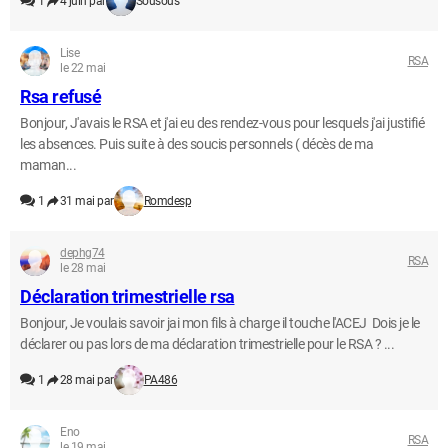
1
4 juin par
Sousous
Lise
RSA
le 22 mai
Rsa refusé
Bonjour, J'avais le RSA et j'ai eu des rendez-vous pour lesquels j'ai justifié
les absences. Puis suite à des soucis personnels ( décès de ma
maman...
1
31 mai par
Romdesp
dephg74
RSA
le 28 mai
Déclaration trimestrielle rsa
Bonjour, Je voulais savoir jai mon fils à charge il touche l'ACEJ Dois je le
déclarer ou pas lors de ma déclaration trimestrielle pour le RSA ? ...
1
28 mai par
PA486
Eno
RSA
le 19 mai