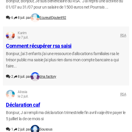
Bonjour, Bonjour, Je suis bénéficiaire du RSA. J'ai repris une activité du
01/07 au 31/07 pour un salaire de 1500 euros net Pourrais ...
6
8 juil. par
EcureuilOpulent92
Karim
RSA
le 7 juil.
Comment récupérer rsa saisi
Bonjour, j'ai 3 enfants j'ai une ressource d'allocations familiales rsa le
trésor public ma saisie j'ai plus rien dans mon compte bancaire a qui
faire...
2
8 juil. par
dna.factory
Alissia
RSA
le 2 juil.
Déclaration caf
Bonjour, J ai rempli ma déclaration trimestrielle fin avril vaije être payer le
5 juilliet la de ce mois si
1
2 juil. par
Sousous