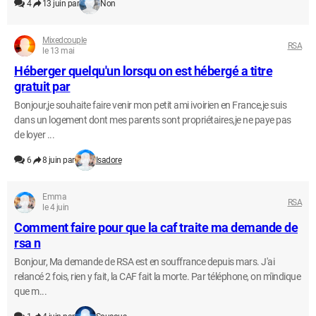
4
13 juin par
Non
Mixedcouple
RSA
le 13 mai
Héberger quelqu'un lorsqu on est hébergé a titre
gratuit par
Bonjour,je souhaite faire venir mon petit ami ivoirien en France,je suis
dans un logement dont mes parents sont propriétaires,je ne paye pas
de loyer ...
6
8 juin par
Isadore
Emma
RSA
le 4 juin
Comment faire pour que la caf traite ma demande de
rsa n
Bonjour, Ma demande de RSA est en souffrance depuis mars. J'ai
relancé 2 fois, rien y fait, la CAF fait la morte. Par téléphone, on m'indique
que m...