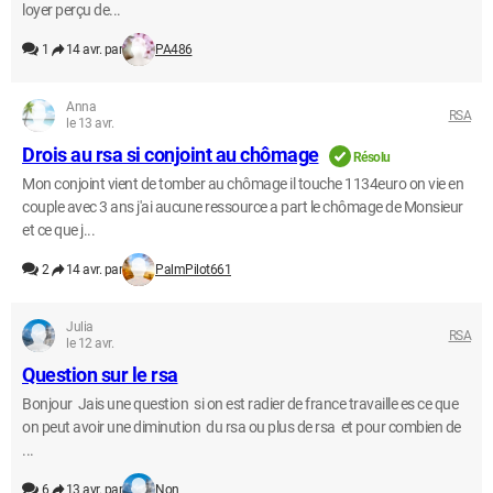
loyer perçu de...
1
14 avr. par
PA486
Anna
RSA
le 13 avr.
Drois au rsa si conjoint au chômage
Résolu
Mon conjoint vient de tomber au chômage il touche 1134euro on vie en
couple avec 3 ans j'ai aucune ressource a part le chômage de Monsieur
et ce que j...
2
14 avr. par
PalmPilot661
Julia
RSA
le 12 avr.
Question sur le rsa
Bonjour Jais une question si on est radier de france travaille es ce que
on peut avoir une diminution du rsa ou plus de rsa et pour combien de
...
6
13 avr. par
Non