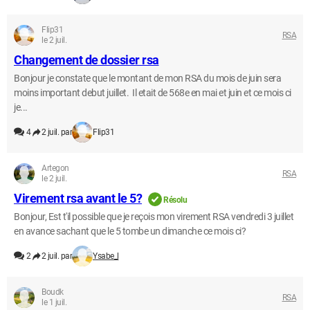
Flip31
RSA
le 2 juil.
Changement de dossier rsa
Bonjour je constate que le montant de mon RSA du mois de juin sera
moins important debut juillet. Il etait de 568e en mai et juin et ce mois ci
je...
4
2 juil. par
Flip31
Artegon
RSA
le 2 juil.
Virement rsa avant le 5?
Résolu
Bonjour, Est t'il possible que je reçois mon virement RSA vendredi 3 juillet
en avance sachant que le 5 tombe un dimanche ce mois ci?
2
2 juil. par
Ysabe_l
Boudk
RSA
le 1 juil.