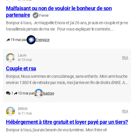
Malfaisant ou non de vouloir le bonheur de son
partenaire
Fermé
Bonjour à tous, Je m'appelle Enora et j'ai 26 ans, je suis en couple et je ne
travaillerais jamais de ma vie. Pour vous expliquer le contexte....
19 mai par
Energizor
Laure
RSA
le 13 mai
Couple et rsa
Bonjour, Nous sommes en concubinage, sans enfants. Mon ami touche
environ 1300 € de retraite par mois, moi j'arrive en fin de droits d'ARE. A...
1
13 mai par
Isadore
BRWill
RSA
le 11 mai
Hébérgement à titre gratuit et loyer payé par un tiers?
Bonjour à tous, j'aurais besoin de vos lumières. Mon frère vit