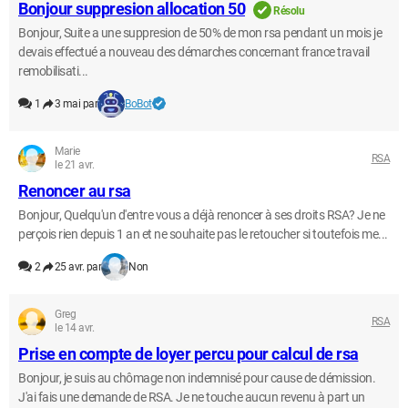
Bonjour suppresion allocation 50
Résolu
Bonjour, Suite a une suppresion de 50% de mon rsa pendant un mois je
devais effectué a nouveau des démarches concernant france travail
remobilisati...
1
3 mai par
BoBot
Marie
RSA
le 21 avr.
Renoncer au rsa
Bonjour, Quelqu'un d'entre vous a déjà renoncer à ses droits RSA? Je ne
perçois rien depuis 1 an et ne souhaite pas le retoucher si toutefois me...
2
25 avr. par
Non
Greg
RSA
le 14 avr.
Prise en compte de loyer percu pour calcul de rsa
Bonjour, je suis au chômage non indemnisé pour cause de démission.
J'ai fais une demande de RSA. Je ne touche aucun revenu à part un