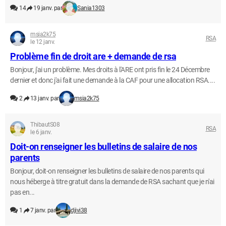
14
19 janv. par
Sania1303
msia2k75
RSA
le 12 janv.
Problème fin de droit are + demande de rsa
Bonjour, j'ai un problème. Mes droits à l'ARE ont pris fin le 24 Décembre
dernier et donc j'ai fait une demande à la CAF pour une allocation RSA....
2
13 janv. par
msia2k75
ThibautS08
RSA
le 6 janv.
Doit-on renseigner les bulletins de salaire de nos
parents
Bonjour, doit-on renseigner les bulletins de salaire de nos parents qui
nous héberge à titre gratuit dans la demande de RSA sachant que je n'ai
pas en...
1
7 janv. par
djivi38