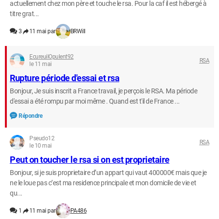
actuellement chez mon père et touche le rsa. Pour la caf il est hébergé à
titre grat...
3
11 mai par
BRWill
EcureuilOpulent92
RSA
le 11 mai
Rupture période d'essai et rsa
Bonjour, Je suis inscrit a France travail, je perçois le RSA. Ma période
d'essai a été rompu par moi même . Quand est t'il de France ...
Répondre
Pseudo12
RSA
le 10 mai
Peut on toucher le rsa si on est proprietaire
Bonjour, si je suis proprietaire d’un appart qui vaut 400000€ mais que je
ne le loue pas c’est ma residence principale et mon domicile de vie et
qu...
1
11 mai par
PA486