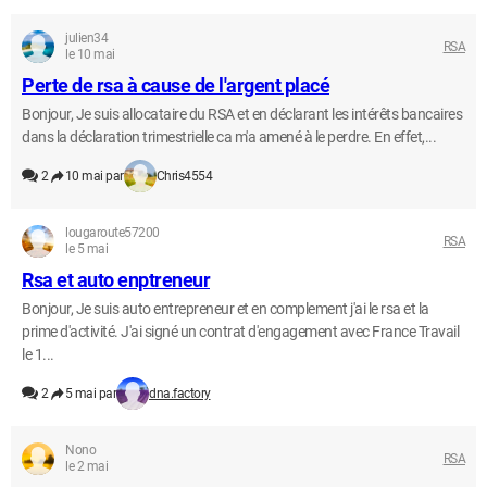
julien34
RSA
le 10 mai
Perte de rsa à cause de l'argent placé
Bonjour, Je suis allocataire du RSA et en déclarant les intérêts bancaires
dans la déclaration trimestrielle ca m'a amené à le perdre. En effet,...
2
10 mai par
Chris4554
lougaroute57200
RSA
le 5 mai
Rsa et auto enptreneur
Bonjour, Je suis auto entrepreneur et en complement j'ai le rsa et la
prime d'activité. J'ai signé un contrat d'engagement avec France Travail
le 1...
2
5 mai par
dna.factory
Nono
RSA
le 2 mai