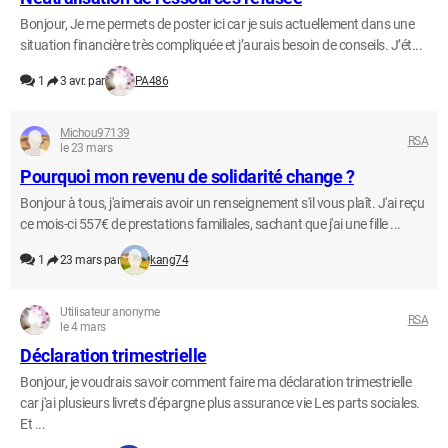
Bonjour, Je me permets de poster ici car je suis actuellement dans une
situation financière très compliquée et j’aurais besoin de conseils. J’ét...
1
3 avr. par
PA486
Michou97139
RSA
le 23 mars
Pourquoi mon revenu de solidarité change ?
Bonjour à tous, j'aimerais avoir un renseignement s'il vous plaît. J'ai reçu
ce mois-ci 557€ de prestations familiales, sachant que j'ai une fille ...
1
23 mars par
kang74
Utilisateur anonyme
RSA
le 4 mars
Déclaration trimestrielle
Bonjour, je voudrais savoir comment faire ma déclaration trimestrielle
car j'ai plusieurs livrets d'épargne plus assurance vie Les parts sociales.
Et ...