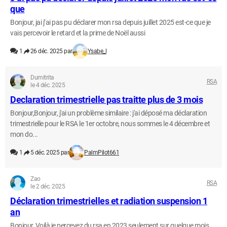
que
Bonjour, jai j’ai pas pu déclarer mon rsa depuis juillet 2025 est-ce que je
vais percevoir le retard et la prime de Noël aussi
1
26 déc. 2025 par
Ysabe_l
Dumitrita
RSA
le 4 déc. 2025
Declaration trimestrielle pas traitte plus de 3 mois
Bonjour,Bonjour, j'ai un problème similaire : j'ai déposé ma déclaration
trimestrielle pour le RSA le 1er octobre, nous sommes le 4 décembre et
mon do...
1
5 déc. 2025 par
PalmPilot661
Zao
RSA
le 2 déc. 2025
Déclaration trimestrielles et radiation suspension 1
an
Bonjour, Voilà je percevez du rsa en 2023 seulement sur quelque mois