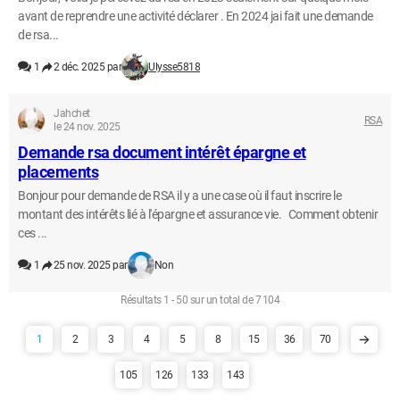
avant de reprendre une activité déclarer . En 2024 jai fait une demande
de rsa...
1
2 déc. 2025 par
Ulysse5818
Jahchet
RSA
le 24 nov. 2025
Demande rsa document intérêt épargne et
placements
Bonjour pour demande de RSA il y a une case où il faut inscrire le
montant des intérêts lié à l'épargne et assurance vie. Comment obtenir
ces ...
1
25 nov. 2025 par
Non
Résultats 1 - 50 sur un total de 7 104
1
2
3
4
5
8
15
36
70
105
126
133
143