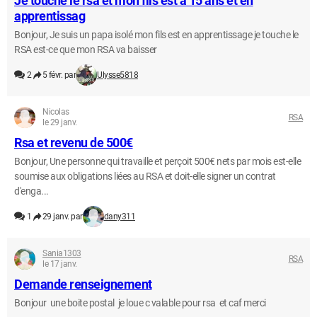
Je touche le rsa et mon fils est à 15 ans et en
apprentissag
Bonjour, Je suis un papa isolé mon fils est en apprentissage je touche le
RSA est-ce que mon RSA va baisser
2
5 févr. par
Ulysse5818
Nicolas
RSA
le 29 janv.
Rsa et revenu de 500€
Bonjour, Une personne qui travaille et perçoit 500€ nets par mois est-elle
soumise aux obligations liées au RSA et doit-elle signer un contrat
d'enga...
1
29 janv. par
dany311
Sania1303
RSA
le 17 janv.
Demande renseignement
Bonjour une boite postal je loue c valable pour rsa et caf merci