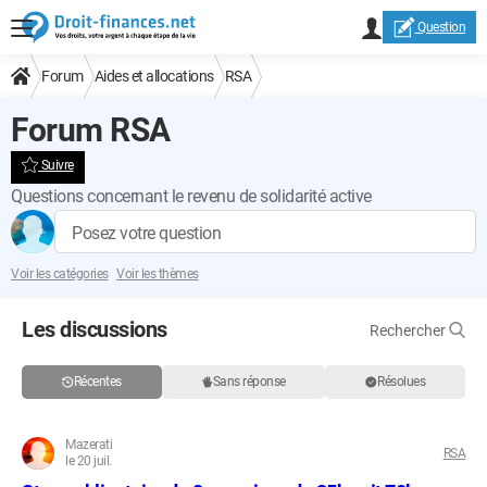
Question
Forum
Aides et allocations
RSA
Forum RSA
Suivre
Questions concernant le revenu de solidarité active
Posez votre question
Voir les catégories
Voir les thèmes
Les discussions
Rechercher
Récentes
Sans réponse
Résolues
Mazerati
RSA
le 20 juil.