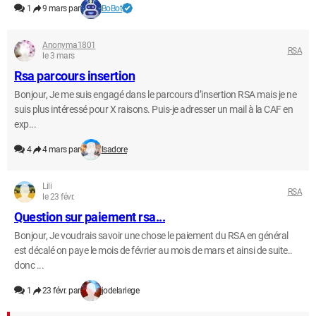
1
9 mars par
BoBot
Anonyma1801
RSA
le 3 mars
Rsa parcours insertion
Bonjour, Je me suis engagé dans le parcours d’insertion RSA mais je ne
suis plus intéressé pour X raisons. Puis-je adresser un mail à la CAF en
exp...
4
4 mars par
Isadore
Lili
RSA
le 23 févr.
Question sur paiement rsa...
Bonjour, Je voudrais savoir une chose le paiement du RSA en général
est décalé on paye le mois de février au mois de mars et ainsi de suite..
donc ...
1
23 févr. par
jodelariege