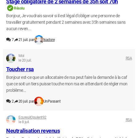
Stage obligatoire de 2 semaines de 35h soit 70h
Résolu
Bonjour, Je voudrais savoir si il est légal d'obliger une personne de
travailler gratuitement pendant 2 semaines avec 35h semaines sans
aucun reven...
7
21 juil. par
Isadore
Moi
RSA
le 20 juil.
Toucher rsa
Bonjour est-ce que un allocataire de rsa peut faire la demande à la caf
que ce soit un tiers puisse touche mon rsa en attendant de régler mon
problème...
2
20 juil. par
UnPassant
EcureuilOpulent92
RSA
le 8 juil.
Neutralisation revenus