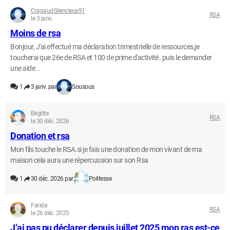
CrapaudSilencieux91
RSA
le 3 janv.
Moins de rsa
Bonjour, J'ai effectué ma déclaration trimestrielle de ressources,je
toucherai que 26e de RSA et 100 de prime d'activité..puis le demander
une aide...
1
3 janv. par
Sousous
Brigitte
RSA
le 30 déc. 2026
Donation et rsa
Mon fils touche le RSA.si je fais une donation de mon vivant de ma
maison cela aura une répercussion sur son Rsa
1
30 déc. 2026 par
Politesse
Farida
RSA
le 26 déc. 2025
J’ai pas pu déclarer depuis juillet 2025 mon ras est-ce