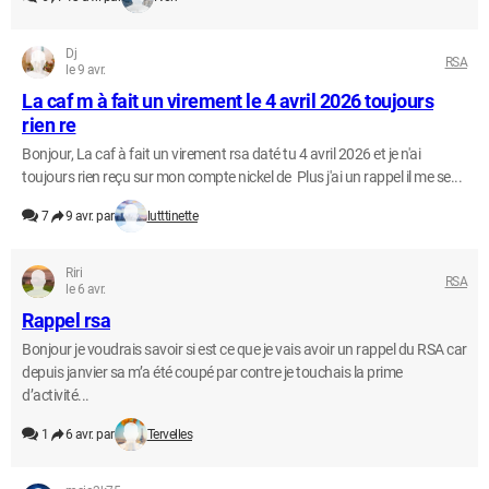
Dj
RSA
le 9 avr.
La caf m à fait un virement le 4 avril 2026 toujours
rien re
Bonjour, La caf à fait un virement rsa daté tu 4 avril 2026 et je n'ai
toujours rien reçu sur mon compte nickel de Plus j'ai un rappel il me se...
7
9 avr. par
lutttinette
Riri
RSA
le 6 avr.
Rappel rsa
Bonjour je voudrais savoir si est ce que je vais avoir un rappel du RSA car
depuis janvier sa m’a été coupé par contre je touchais la prime
d’activité...
1
6 avr. par
Tervelles