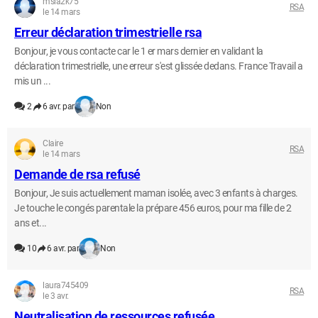
msia2k75
RSA
le 14 mars
Erreur déclaration trimestrielle rsa
Bonjour, je vous contacte car le 1 er mars dernier en validant la
déclaration trimestrielle, une erreur s'est glissée dedans. France Travail a
mis un ...
2
6 avr. par
Non
Claire
RSA
le 14 mars
Demande de rsa refusé
Bonjour, Je suis actuellement maman isolée, avec 3 enfants à charges.
Je touche le congés parentale la prépare 456 euros, pour ma fille de 2
ans et...
10
6 avr. par
Non
laura745409
RSA
le 3 avr.
Neutralisation de ressources refusée