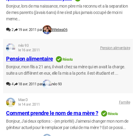
Bonjour, lors de ma naissance, mon père m'a reconnu et a la separation
de mes parents (j'avais 6ans) il ne s'est plus jamais occupé de moi ni
meme...
2
19 avr. 2011 par
tititebea06
néo 93
Pension alimentaire
le 16 avr. 2011
Pension alimentaire
Résolu
Bonjour, mon fils a 21 ans, il vivait chez sa mère qui en avait la charge.
suite a un différent en eux, elle l'a mis a la porte. il est étudiant et ...
4
18 avr. 2011 par
néo 93
Mae D
Famille
le 14 avr. 2011
Comment prendre le nom de ma mère ?
Résolu
Bonjour, J'ai deux options : - (en priorité) J'aimerai changer mon nom de
géniteur actuel pour le remplacer par celui de ma mère ? Est ce possi...