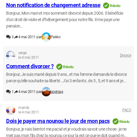
Non notification de changement adresse
Résolu
Bonjour, Mon mari et moi somment divorcé depuis 2006. Il bénéficie
d'un droit de visite et d'hébergement pour notre fils. Il me paye une
pension...
3
4 mai 2011 par
Pakko
serge
Divorce
le 4 mai 2011
Comment divorcer ?
Résolu
Bonjour, Je suis marié depuis 9 ans , et ma femme demande le divorce
parce qu'elle souhaite sa liberté.. J'ai 3 enfants..de 3 , 5, et 9 ans et je...
1
4 mai 2011 par
sophiag
mandy
PACS
le 4 mai 2011
Dois je payer ma nounou le jour de mon pacs
Résolu
Bonjour, je vais bientot me pacsé et je voudrais savoir une chose : je ne
met pas mon fils chez la nounou ce jour la est ce que je doit quand m...