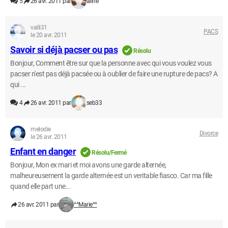
5
26 avr. 2011 par
aline
valli31
PACS
le 20 avr. 2011
Savoir si déjà pacser ou pas
Résolu
Bonjour, Comment être sur que la personne avec qui vous voulez vous
pacser n'est pas déjà pacsée ou à oublier de faire une rupture de pacs? A
qui ...
4
26 avr. 2011 par
seb33
melodie
Divorce
le 26 avr. 2011
Enfant en danger
Résolu/Fermé
Bonjour, Mon ex mari et moi avons une garde alternée,
malheureusement la garde alternée est un veritable fiasco. Car ma fille
quand elle part une...
26 avr. 2011 par
^^Marie^^