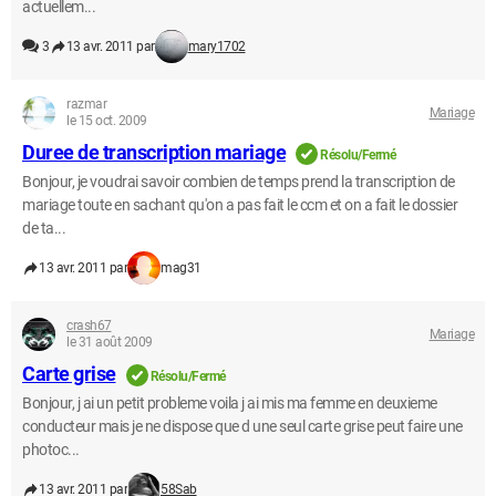
actuellem...
3
13 avr. 2011 par
mary1702
razmar
Mariage
le 15 oct. 2009
Duree de transcription mariage
Résolu/Fermé
Bonjour, je voudrai savoir combien de temps prend la transcription de
mariage toute en sachant qu'on a pas fait le ccm et on a fait le dossier
de ta...
13 avr. 2011 par
mag31
crash67
Mariage
le 31 août 2009
Carte grise
Résolu/Fermé
Bonjour, j ai un petit probleme voila j ai mis ma femme en deuxieme
conducteur mais je ne dispose que d une seul carte grise peut faire une
photoc...
13 avr. 2011 par
58Sab