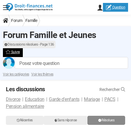
Question
Forum
Famille
Forum Famille et Jeunes
Discussions résolues - Page 136
Suivre
Posez votre question
Voir les catégories
Voir les thèmes
Les discussions
Rechercher
Divorce
Education
Garde d'enfants
Mariage
PACS
Pension alimentaire
Récentes
Sans réponse
Résolues