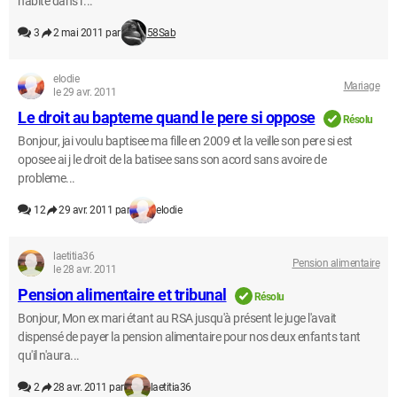
habite dans l'...
3
2 mai 2011 par
58Sab
elodie
Mariage
le 29 avr. 2011
Le droit au bapteme quand le pere si oppose
Résolu
Bonjour, jai voulu baptisee ma fille en 2009 et la veille son pere si est
oposee ai j le droit de la batisee sans son acord sans avoire de
probleme...
12
29 avr. 2011 par
elodie
laetitia36
Pension alimentaire
le 28 avr. 2011
Pension alimentaire et tribunal
Résolu
Bonjour, Mon ex mari étant au RSA jusqu'à présent le juge l'avait
dispensé de payer la pension alimentaire pour nos deux enfants tant
qu'il n'aura...
2
28 avr. 2011 par
laetitia36