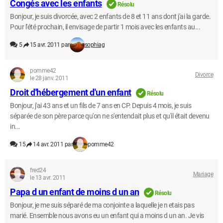
Congés avec les enfants
Résolu
Bonjour, je suis divorcée, avec 2 enfants de 8 et 11 ans dont j'ai la garde.
Pour l'été prochain, il envisage de partir 1 mois avec les enfants au...
5
15 avr. 2011 par
sophiag
pomme42
Divorce
le 28 janv. 2011
Droit d'hébergement d'un enfant
Résolu
Bonjour, j'ai 43 ans et un fils de 7 ans en CP. Depuis 4 mois, je suis
séparée de son père parce qu'on ne s'entendait plus et qu'il était devenu
in...
15
14 avr. 2011 par
pomme42
fred24
Mariage
le 13 avr. 2011
Papa d un enfant de moins d un an
Résolu
Bonjour, je me suis séparé de ma conjointe a laquelle je n etais pas
marié. Ensemble nous avons eu un enfant qui a moins d un an. Je vis