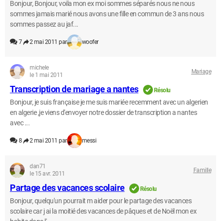
Bonjour, Bonjour, voila mon ex moi sommes séparés nous ne nous
sommes jamais marié nous avons une fille en commun de 3 ans nous
sommes passez au jaf...
7
2 mai 2011 par
woofer
michele
Mariage
le 1 mai 2011
Transcription de mariage a nantes
Résolu
Bonjour, je suis française je me suis mariée recemment avec un algerien
en algerie ,je viens d'envoyer notre dossier de transcription a nantes
avec ...
8
2 mai 2011 par
messi
dan71
Famille
le 15 avr. 2011
Partage des vacances scolaire
Résolu
Bonjour, quelqu'un pourrait m aider pour le partage des vacances
scolaire car j ai la moitié des vacances de pâques et de Noël mon ex