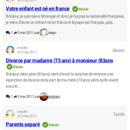
le 3 mai 2011
Votre enfant est né en france
Résolu
Bonjour, je suis née a l'étranger et donc je n'ai pas la nationalité française,
je viens d'avoir un enfant né en france et le papa est français, puis...
1
3 mai 2011 par
diego
minifer
Mariage
le 3 mai 2011
Divorce par madame (73 ans) à monsieur (83ans
Résolu
Bonjour, Mon père (83ans) vient d'avoir la surprise de recevoir une
injonction de divorce de la part de ma mère (73ans) alors qu'ils vivent
sous le ...
1
3 mai 2011 par
sophiag
woofer
Famille
le 2 mai 2011
Parents separé
Résolu