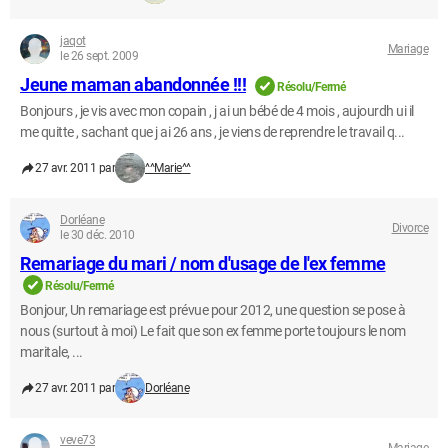
jaqot
Mariage
le 26 sept. 2009
Jeune maman abandonnée !!!
Résolu/Fermé
Bonjours , je vis avec mon copain , j ai un bébé de 4 mois , aujourdh ui il
me quitte , sachant que j ai 26 ans , je viens de reprendre le travail q...
27 avr. 2011 par
^^Marie^^
Dorléane
Divorce
le 30 déc. 2010
Remariage du mari / nom d'usage de l'ex femme
Résolu/Fermé
Bonjour, Un remariage est prévue pour 2012, une question se pose à
nous (surtout à moi) Le fait que son ex femme porte toujours le nom
maritale, ...
27 avr. 2011 par
Dorléane
veve73
Mariage