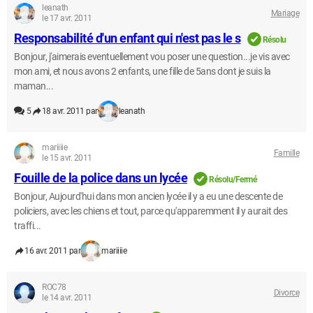
leanath
Mariage
le 17 avr. 2011
Responsabilité d'un enfant qui n'est pas le s
Résolu
Bonjour, j'aimerais eventuellement vou poser une question...je vis avec
mon ami, et nous avons 2 enfants, une fille de 5ans dont je suis la
maman...
5
18 avr. 2011 par
leanath
mariiiie
Famille
le 15 avr. 2011
Fouille de la police dans un lycée
Résolu/Fermé
Bonjour, Aujourd'hui dans mon ancien lycée il y a eu une descente de
policiers, avec les chiens et tout, parce qu'apparemment il y aurait des
traffi...
16 avr. 2011 par
mariiiie
ROC78
Divorce
le 14 avr. 2011