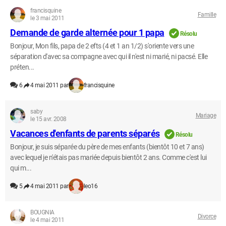
francisquine
Famille
le 3 mai 2011
Demande de garde alternée pour 1 papa
Résolu
Bonjour, Mon fils, papa de 2 efts (4 et 1 an 1/2) s'oriente vers une
séparation d'avec sa compagne avec qui il n'est ni marié, ni pacsé. Elle
préten...
6
4 mai 2011 par
francisquine
saby
Mariage
le 15 avr. 2008
Vacances d'enfants de parents séparés
Résolu
Bonjour, je suis séparée du père de mes enfants (bientôt 10 et 7 ans)
avec lequel je n'étais pas mariée depuis bientôt 2 ans. Comme c'est lui
qui m...
5
4 mai 2011 par
leo16
BOUGNIA
Divorce
le 4 mai 2011