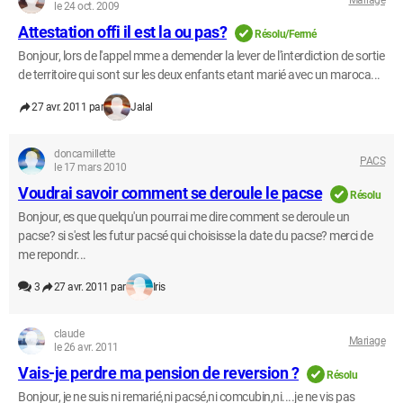
le 24 oct. 2009
Attestation offi il est la ou pas?
Résolu/Fermé
Bonjour, lors de l'appel mme a demender la lever de l'interdiction de sortie
de territoire qui sont sur les deux enfants etant marié avec un maroca...
27 avr. 2011 par
Jalal
doncamillette
PACS
le 17 mars 2010
Voudrai savoir comment se deroule le pacse
Résolu
Bonjour, es que quelqu'un pourrai me dire comment se deroule un
pacse? si s'est les futur pacsé qui choisisse la date du pacse? merci de
me repondr...
3
27 avr. 2011 par
Iris
claude
Mariage
le 26 avr. 2011
Vais-je perdre ma pension de reversion ?
Résolu
Bonjour, je ne suis ni remarié,ni pacsé,ni comcubin,ni....je ne vis pas