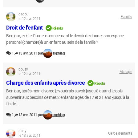
dadou
Famille
le 12 avr. 2011
Droit de l'enfant
Résolu
Bonjour, existe-t'il une loi concernant le devoir de donner son espace
personel (chambre)à un enfant au sein de la famille ?
1
13 avr. 2011 par
sophiag
bouzy
Mariage
le 12 avr. 2011
Charge des enfants après divorce
Résolu
Bonjour, après mon divorce je voudrais savoir jusqu'à quand je dois
subvenir aux besoins de mes 2 enfants agés de 17 et 21 ans -jusqu'à la
fin de ...
1
13 avr. 2011 par
sophiag
dany
Garde d'enfants
le 13 avr. 2011