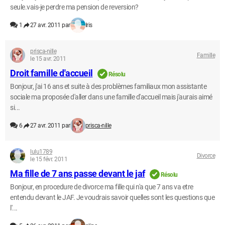
seule.vais-je perdre ma pension de reversion?
1
27 avr. 2011 par
Iris
prisca-nille
Famille
le 15 avr. 2011
Droit famille d'accueil
Résolu
Bonjour, j'ai 16 ans et suite à des problèmes familiaux mon assistante
sociale ma proposée d'aller dans une famille d'accueil mais j'aurais aimé
si...
6
27 avr. 2011 par
prisca-nille
lulu1789
Divorce
le 15 févr. 2011
Ma fille de 7 ans passe devant le jaf
Résolu
Bonjour, en procedure de divorce ma fille qui n'a que 7 ans va etre
entendu devant le JAF. Je voudrais savoir quelles sont les questions que
l'...