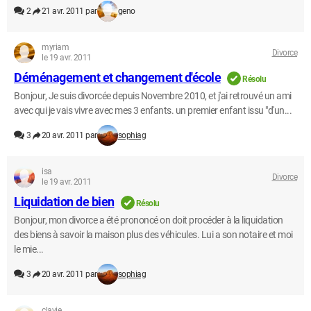
2
21 avr. 2011 par
geno
myriam
Divorce
le 19 avr. 2011
Déménagement et changement d'école
Résolu
Bonjour, Je suis divorcée depuis Novembre 2010, et j'ai retrouvé un ami
avec qui je vais vivre avec mes 3 enfants. un premier enfant issu "d'un...
3
20 avr. 2011 par
sophiag
isa
Divorce
le 19 avr. 2011
Liquidation de bien
Résolu
Bonjour, mon divorce a été prononcé on doit procéder à la liquidation
des biens à savoir la maison plus des véhicules. Lui a son notaire et moi
le mie...
3
20 avr. 2011 par
sophiag
clavie