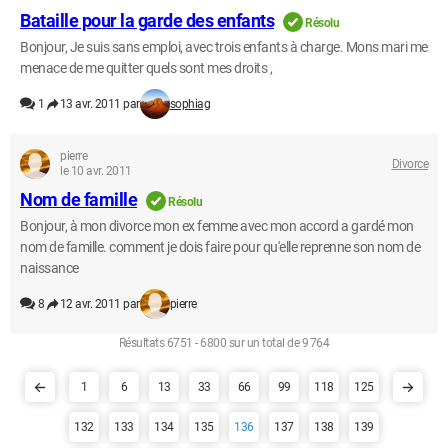
Bataille pour la garde des enfants
Résolu
Bonjour, Je suis sans emploi, avec trois enfants à charge. Mons mari me
menace de me quitter quels sont mes droits ,
1
13 avr. 2011 par
sophiag
pierre
Divorce
le 10 avr. 2011
Nom de famille
Résolu
Bonjour, à mon divorce mon ex femme avec mon accord a gardé mon
nom de famille. comment je dois faire pour qu'elle reprenne son nom de
naissance
8
12 avr. 2011 par
pierre
Résultats 6751 - 6800 sur un total de 9 764
1
6
13
33
66
99
118
125
132
133
134
135
136
137
138
139