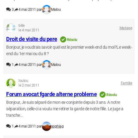
3
4 mai 2011 par
Malou
bille
Mariage
le 4 mai 2011
Droit de visite du pere
Résolu
Bonjour, je voudrais savoir quel est le premier week-end du moi?Le week-
end du 1er mai ou du 8 ?
1
4 mai 2011 par
Malou
loulou
Famille
le 2 mai 2011
Forum avocat fgarde alterne probleme
Résolu
Bonjour, Je suis séparé de mon ex-conjointe depuis 3 ans. A notre
séparation, celle-ci a voulu me retirer la garde de notre fille. Le juge a
tranche...
1
4 mai 2011 par
sophiag