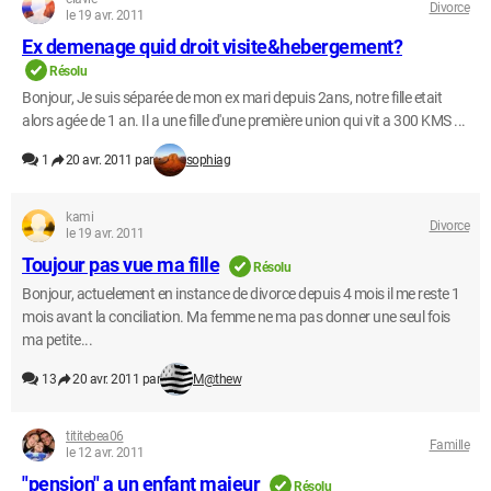
Divorce
le 19 avr. 2011
Ex demenage quid droit visite&hebergement?
Résolu
Bonjour, Je suis séparée de mon ex mari depuis 2ans, notre fille etait
alors agée de 1 an. Il a une fille d'une première union qui vit a 300 KMS ...
1
20 avr. 2011 par
sophiag
kami
Divorce
le 19 avr. 2011
Toujour pas vue ma fille
Résolu
Bonjour, actuelement en instance de divorce depuis 4 mois il me reste 1
mois avant la conciliation. Ma femme ne ma pas donner une seul fois
ma petite...
13
20 avr. 2011 par
M@thew
tititebea06
Famille
le 12 avr. 2011
"pension" a un enfant majeur
Résolu