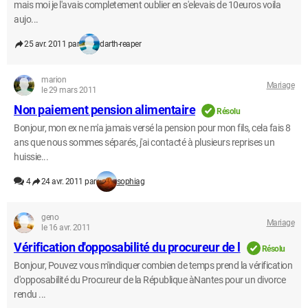
mais moi je l'avais completement oublier en s'elevais de 10euros voila
aujo...
25 avr. 2011 par
darth-reaper
marion
Mariage
le 29 mars 2011
Non paiement pension alimentaire
Résolu
Bonjour, mon ex ne m'a jamais versé la pension pour mon fils, cela fais 8
ans que nous sommes séparés, j'ai contacté à plusieurs reprises un
huissie...
4
24 avr. 2011 par
sophiag
geno
Mariage
le 16 avr. 2011
Vérification d'opposabilité du procureur de l
Résolu
Bonjour, Pouvez vous m'indiquer combien de temps prend la vérification
d'opposabilité du Procureur de la République àNantes pour un divorce
rendu ...