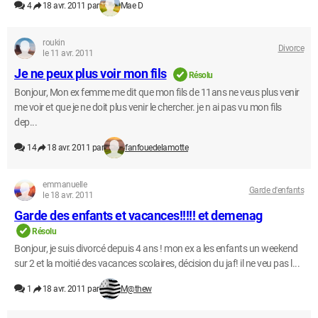
4
18 avr. 2011 par
Mae D
roukin
Divorce
le 11 avr. 2011
Je ne peux plus voir mon fils
Résolu
Bonjour, Mon ex femme me dit que mon fils de 11ans ne veus plus venir
me voir et que je ne doit plus venir le chercher. je n ai pas vu mon fils
dep...
14
18 avr. 2011 par
fanfouedelamotte
emmanuelle
Garde d'enfants
le 18 avr. 2011
Garde des enfants et vacances!!!!! et demenag
Résolu
Bonjour, je suis divorcé depuis 4 ans ! mon ex a les enfants un weekend
sur 2 et la moitié des vacances scolaires, décision du jaf! il ne veu pas l...
1
18 avr. 2011 par
M@thew