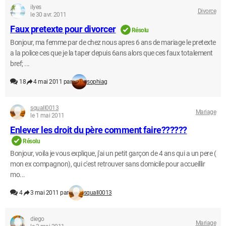
ilyes
Divorce
le 30 avr. 2011
Faux pretexte pour divorcer
Résolu
Bonjour, ma femme par de chez nous apres 6 ans de mariage le pretexte
a la police ces que je la taper depuis 6ans alors que ces faux totalement
bref; ...
18
4 mai 2011 par
sophiag
squall0013
Mariage
le 1 mai 2011
Enlever les droit du père comment faire??????
Résolu
Bonjour, voila je vous explique, j'ai un petit garçon de 4 ans qui a un pere (
mon ex compagnon), qui c'est retrouver sans domicile pour accueillir
mo...
4
3 mai 2011 par
squall0013
diego
Mariage