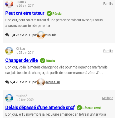
miamia
Famille
le 26 avr. 2011
Peut ont etre tuteur
Résolu
Bonjour, peut on etre tuteur d une personne mineur avec qui nous
avaons aucun lien de parenter
1
26 avr. 2011 par
tousunis
Kirikou
Famille
le 25 avr. 2011
Changer de ville
Résolu
Bonjour, Voilà j'aimerais changer de ville pour m'élogner de ma famille
car j'ais besoin de changer, de partir, de recommancer à zéro. J'h...
5
25 avr. 2011 par
jacques340
marln42
Mariage
le 2 févr. 2009
Delais dépassé d'une amende sncf
Résolu/Fermé
Bonjour, le 13 novembre jai recu une amende dan le train un ter voila