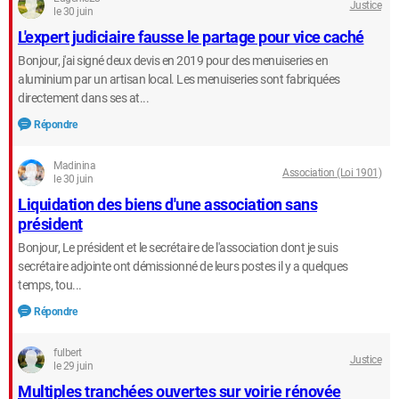
Justice
le 30 juin
L'expert judiciaire fausse le partage pour vice caché
Bonjour, j'ai signé deux devis en 2019 pour des menuiseries en
aluminium par un artisan local. Les menuiseries sont fabriquées
directement dans ses at...
Répondre
Madinina
Association (Loi 1901)
le 30 juin
Liquidation des biens d'une association sans
président
Bonjour, Le président et le secrétaire de l'association dont je suis
secrétaire adjointe ont démissionné de leurs postes il y a quelques
temps, tou...
Répondre
fulbert
Justice
le 29 juin
Multiples tranchées ouvertes sur voirie rénovée