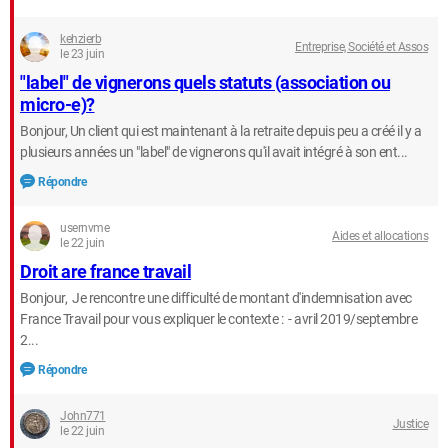
kehzierb
Entreprise, Société et Assos
le 23 juin
"label" de vignerons quels statuts (association ou
micro-e)?
Bonjour, Un client qui est maintenant à la retraite depuis peu a créé il y a
plusieurs années un "label" de vignerons qu'il avait intégré à son ent...
Répondre
usernvme
Aides et allocations
le 22 juin
Droit are france travail
Bonjour, Je rencontre une difficulté de montant d'indemnisation avec
France Travail pour vous expliquer le contexte : - avril 2019/septembre
2...
Répondre
John771
Justice
le 22 juin