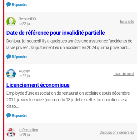
Répondre
BernardDIX
Invalidité
le 22 juil.
Date de référence pour invalidité partielle
Bonjour, j'ai souscrit il y a quelques années une assurance "accidents de
la vie privée". J'ai justement eu un accident en 2024 qui m'a privé part...
Répondre
Audrey
Licenciement
le 22 juil.
Licenciement économique
Employée d'une association de restauration scolaire depuis décembre
2011, je suis licenciée (courrier du 13 juillet) en effet l'association sera
disso...
Répondre
LaRedaction
Discussions générales
le 19 juil.