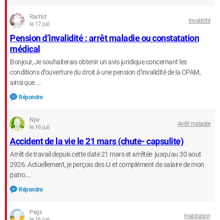
Rachid
Invalidité
le 17 juil.
Pension d’invalidité : arrêt maladie ou constatation
médical
Bonjour, Je souhaiterais obtenir un avis juridique concernant les
conditions d’ouverture du droit à une pension d’invalidité de la CPAM,
ainsi que ...
Répondre
Npv
Arrêt maladie
le 16 juil.
Accident de la vie le 21 mars (chute- capsulite)
Arrêt de travail depuis cette date 21 mars et arrêtée jusqu'au 30 aout
2926. Actuellement, je perçois des IJ et complément de salaire de mon
patro...
Répondre
Pegs
Habitation
le 16 juil.