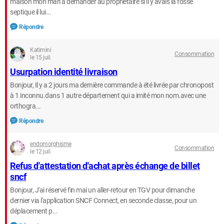
maison mon mari a demander au propriétaire si il y avais la fosse
septique il lui...
Répondre
Katimini
Consommation
le 15 juil.
Usurpation identité livraison
Bonjour, Il y a 2 jours ma dernière commande à été livrée par chronopost
à 1 inconnu.dans 1 autre département qui a imité mon nom.avec une
orthogra...
Répondre
endomorphisme
Consommation
le 12 juil.
Refus d'attestation d'achat après échange de billet
sncf
Bonjour, J'ai réservé fin mai un aller-retour en TGV pour dimanche
dernier via l'application SNCF Connect, en seconde classe, pour un
déplacement p...