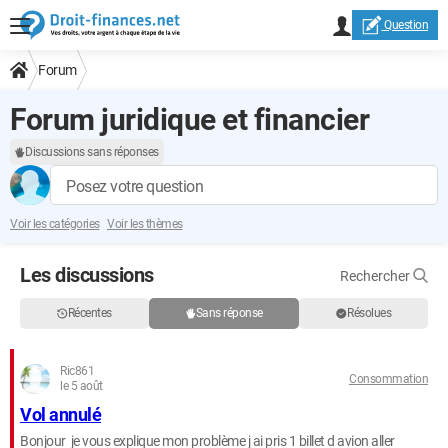
Question
Forum
Forum juridique et financier
Discussions sans réponses
Posez votre question
Voir les catégories
Voir les thèmes
Les discussions
Rechercher
Récentes
Sans réponse
Résolues
Ric861
Consommation
le 5 août
Vol annulé
Bonjour je vous explique mon problème j ai pris 1 billet d avion aller