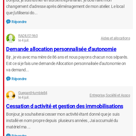
bonjour, je suis luthier en autoentreprenariat. je dois faire mon
changement d'adresse après déménagement de mon atelier. Le local
que j'utiliserai do...
Répondre
RADIUS1960
Aides et allocations
le 4 juil.
Demande allocation personnalisée d'autonomie
Bjr , je vis avec ma mère de 86 ans et nous payons chacun nos séparés.
Est ce si je fais une demande Allocation personnalisée d'autonomie on
va demand...
Répondre
GuepardHumble84
Entreprise, Société et Assos
le 4 juil.
Cessation d activité et gestion des immobilisations
Bonjour, je souhaiterai cesser mon activité étant donné que je suis
installé en nom propre depuis plusieurs années , Jai accumulé du
matériel ma ...