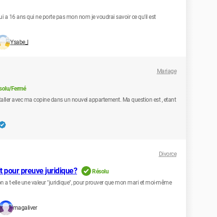
qui a 16 ans qui ne porte pas mon nom je voudrai savoir ce qu'il est
Ysabe_l
Mariage
solu/Fermé
aller avec ma copine dans un nouvel appartement. Ma question est , etant
Divorce
it pour preuve juridique?
Résolu
ion a t-elle une valeur "juridique", pour prouver que mon mari et moi-même
magaliver