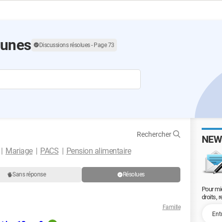
eunes
Discussions résolues - Page 73
Rechercher
NEW
Mariage
PACS
Pension alimentaire
Sans réponse
Résolues
Pour mi
droits, 
Famille