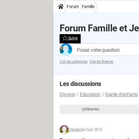
Forum
Famille
Forum Famille et J
Suivre
Posez votre question
Voir les catégories
Voir les thèmes
Les discussions
Divorce
Education
Garde d'enfants
Récentes
chloebrn
le 3 juil. 2015