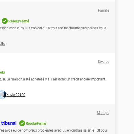
Famille
Résolu/Fermé
estion mon cumulus tropical qui a trois ans ne chauffe plus pouvez vous
ette
Divorce
olu
uel. La maison a été achetée il y a 1 an ,donc un credit encore important.
Xavier92100
Mariage
tribunal
Résolu/Fermé
rés avoir eu de nombreux problémes avec lui, je voudrais saisir le TGI pour