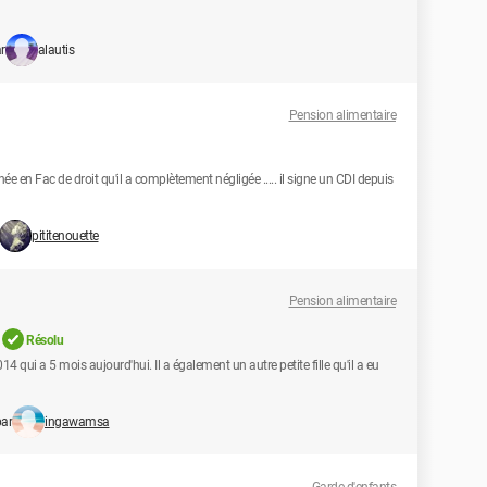
r
alautis
Pension alimentaire
ée en Fac de droit qu'il a complètement négligée ..... il signe un CDI depuis
pititenouette
Pension alimentaire
Résolu
 qui a 5 mois aujourd'hui. Il a également un autre petite fille qu'il a eu
par
ingawamsa