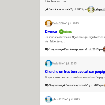
lui enlever son dro...
Dernière réponse le
2 juil. 2015 par
calypso
Pedro200
le 1 juil. 2015
Divorce
Résolu
Je souhaite divorce en Algeri mais j'ai reçu l'ordonna
rien fait et je veu...
1
réponse
Dernière réponse le
1 juil. 2015 par
fiesta86
le 1 juil. 2015
Cherche un tres bon avocat sur perpi
Bonjour, je recherche un très bon avocat sur Perpign
3
réponses
Dernière réponse le
1 juil. 2015 par
gibbs1233
le 1 juil. 2015