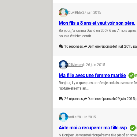
CLAIRE
le 27 juin 2015
Mon fils a 8 ans et veut voir son père.
Bonjour, j'ai connu David en 2007.6 ou 7 mois après 
nous a été bien confir...
10
réponses
Dernière réponse le
1 juil. 2015 pa
Ollivierarn
le 26 juin 2015
Ma fille avec une femme mariée
R
Bonjour, Il y a quelques années je sortais avec une 
rupture elle m'a an...
26
réponses
Dernière réponse le
29 juin 2015 
radi
le 28 juin 2015
Aidé moi a récupérer ma fille svp
N Bonjour, Je voudrai récupéré ma fille placé en foye