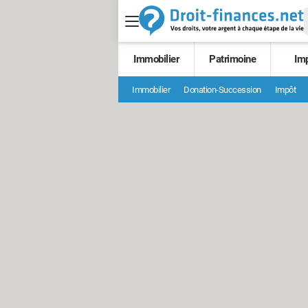
Immobilier
Patrimoine
Im
Immobilier
Donation-Succession
Impôt