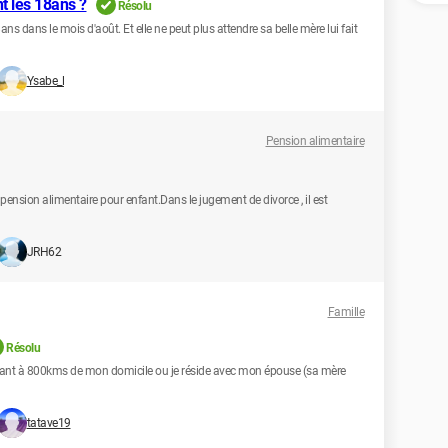
t les 18ans ?
Résolu
ns dans le mois d'août. Et elle ne peut plus attendre sa belle mère lui fait
Ysabe_l
Pension alimentaire
 pension alimentaire pour enfant.Dans le jugement de divorce , il est
JRH62
Famille
Résolu
itant à 800kms de mon domicile ou je réside avec mon épouse (sa mère
tatave19