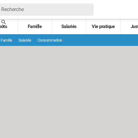
pôts
Famille
Salariés
Vie pratique
Jus
Famille
Salariés
Consommation