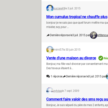
succes49
le 3 juil. 2015
Mon cumulus tropical ne chauffe plus
bonjour je ne sais pas que quel forum mettre ma qu
m'aider, svp, pour ...
Dernière réponse le
3 juil. 2015 par
pititenou
mimi57
le 30 juin 2015
Vente d'une maison au divorce
Rés
Bonjour, ma fille veut divorcer par consentement mut
Des travaux étaient à...
1
réponse
Dernière réponse le
3 juil. 2015 par
sylviaa
le 7 sept. 2009
Comment faire valoir des sms reçu au 
Bonjour, Je suis séparé du pére de mes 2 enfants, ap