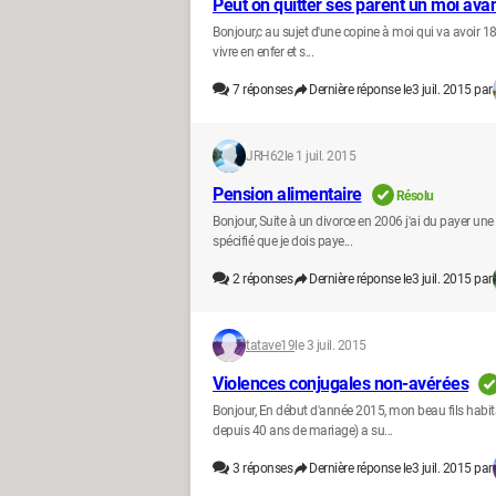
Peut on quitter ses parent un moi avan
Bonjour,c au sujet d'une copine à moi qui va avoir 18a
vivre en enfer et s...
7
réponses
Dernière réponse le
3 juil. 2015 par
JRH62
le 1 juil. 2015
Pension alimentaire
Résolu
Bonjour, Suite à un divorce en 2006 j'ai du payer une
spécifié que je dois paye...
2
réponses
Dernière réponse le
3 juil. 2015 par
tatave19
le 3 juil. 2015
Violences conjugales non-avérées
Bonjour, En début d'année 2015, mon beau fils hab
depuis 40 ans de mariage) a su...
3
réponses
Dernière réponse le
3 juil. 2015 par