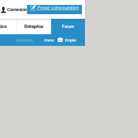
Posez votre
question
Connexion
tice
Entreprise
Forum
Annonces
Immo
Emploi