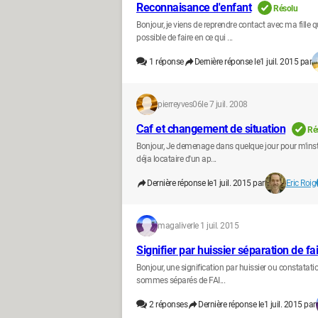
Reconnaisance d'enfant
Résolu
Bonjour, je viens de reprendre contact avec ma fille 
possible de faire en ce qui ...
1
réponse
Dernière réponse le
1 juil. 2015 par
pierreyves06
le 7 juil. 2008
Caf et changement de situation
Ré
Bonjour, Je demenage dans quelque jour pour m'inst
déja locataire d'un ap...
Dernière réponse le
1 juil. 2015 par
Eric Roig
magaliver
le 1 juil. 2015
Signifier par huissier séparation de fa
Bonjour, une signification par huissier ou constatat
sommes séparés de FAI...
2
réponses
Dernière réponse le
1 juil. 2015 par