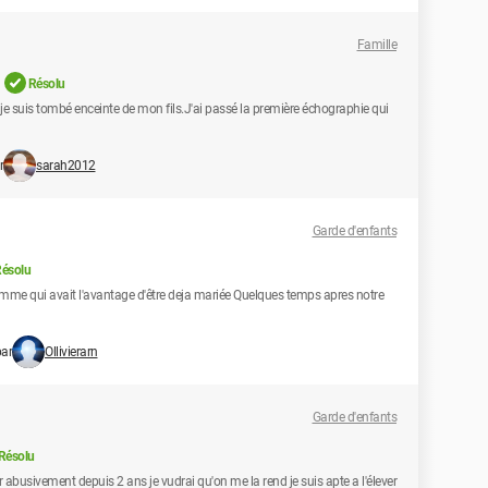
Famille
Résolu
je suis tombé enceinte de mon fils.J'ai passé la première échographie qui
r
sarah2012
Garde d'enfants
ésolu
femme qui avait l'avantage d'être deja mariée Quelques temps apres notre
par
Ollivierarn
Garde d'enfants
Résolu
r abusivement depuis 2 ans je vudrai qu'on me la rend je suis apte a l'élever