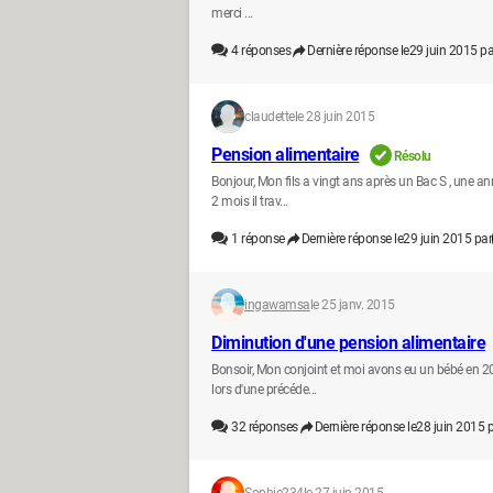
merci ...
4
réponses
Dernière réponse le
29 juin 2015 pa
claudette
le 28 juin 2015
Pension alimentaire
Résolu
Bonjour, Mon fils a vingt ans après un Bac S , une ann
2 mois il trav...
1
réponse
Dernière réponse le
29 juin 2015 par
ingawamsa
le 25 janv. 2015
Diminution d'une pension alimentaire
Bonsoir, Mon conjoint et moi avons eu un bébé en 2014
lors d'une précéde...
32
réponses
Dernière réponse le
28 juin 2015 