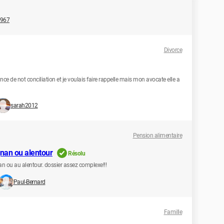
1967
Divorce
nce de not conciliation et je voulais faire rappelle mais mon avocate elle a
sarah2012
Pension alimentaire
gnan ou alentour
Résolu
an ou au alentour. dossier assez complexe!!!
Paul-Bernard
Famille