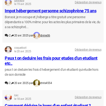
divine06
Déclaration de revenus
le 19 avr. 2025
Impot hébergement personne schizophrène 75 ans
Bonsoir, je m occupe et j héberge a titre gratuit une personne
dépendante a 100% même pour les actes les plus primaires de la vie, du
a sa schizophré...
2
20 avr. 2025 par
divine06
coquelicot
Déclaration de revenus
le 20 avr. 2025
Peux t on deduire les frais pour etudes d'un etudiant
etc..
peux t on deduire les frais d hebergement d'un etudiant qui etudie hors
de son domicile
2
20 avr. 2025 par
chris4554
loic
Déclaration de revenus
le 18 avr. 2025
Comment déduire le loyer d'un enfant étudiant ?