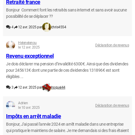
Retraité france
Bonjour Comment font les retraités sans internet et sans avoir aucune
possibilité de se déplacer ??
4
12 avr. 2025 par
chris4554
Helenelenou
Déclaration de revenus
le 12 avr. 2025
Revenu exceptionnel
Je dois déclarer ma pension d’invalidité 6300€. Ainsi que des dividendes
pour 245613€ dont une partie de ces dividendes 131896€ est sont
éligibles ...
3
12 avr. 2025 par
hoquei44
Adrien
Déclaration de revenus
le 10 avr. 2025
Impôts en arrêt maladie
Bonjour, J'ai passé l'année 2024 en arrêt maladie dans une entreprise
qui pratique le maintiens de salaire. Je me demandais si des frais étaient