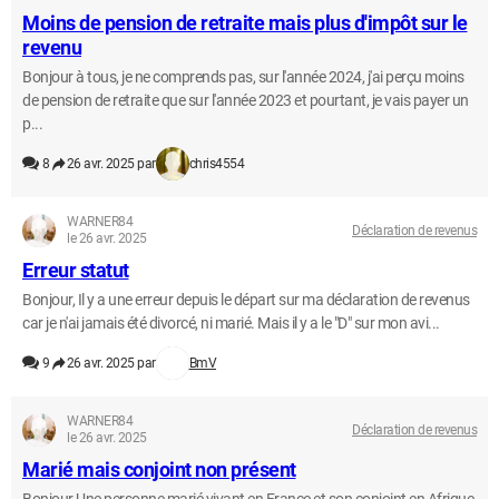
Moins de pension de retraite mais plus d'impôt sur le
revenu
Bonjour à tous, je ne comprends pas, sur l'année 2024, j'ai perçu moins
de pension de retraite que sur l'année 2023 et pourtant, je vais payer un
p...
8
26 avr. 2025 par
chris4554
WARNER84
Déclaration de revenus
le 26 avr. 2025
Erreur statut
Bonjour, Il y a une erreur depuis le départ sur ma déclaration de revenus
car je n'ai jamais été divorcé, ni marié. Mais il y a le "D" sur mon avi...
9
26 avr. 2025 par
BmV
WARNER84
Déclaration de revenus
le 26 avr. 2025
Marié mais conjoint non présent