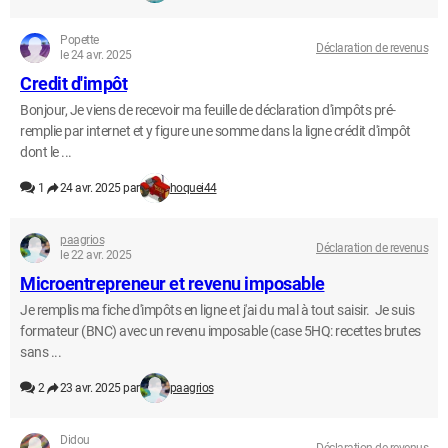
Popette
Déclaration de revenus
le 24 avr. 2025
Credit d'impôt
Bonjour, Je viens de recevoir ma feuille de déclaration d'impôts pré-
remplie par internet et y figure une somme dans la ligne crédit d'impôt
dont le ...
1
24 avr. 2025 par
hoquei44
paagrios
Déclaration de revenus
le 22 avr. 2025
Microentrepreneur et revenu imposable
Je remplis ma fiche d'impôts en ligne et j'ai du mal à tout saisir. Je suis
formateur (BNC) avec un revenu imposable (case 5HQ: recettes brutes
sans ...
2
23 avr. 2025 par
paagrios
Didou
Déclaration de revenus