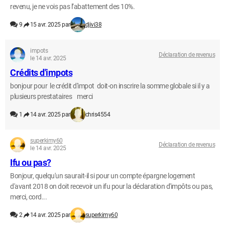
revenu, je ne vois pas l’abattement des 10%.
9
15 avr. 2025 par
djivi38
impots
Déclaration de revenus
le 14 avr. 2025
Crédits d'impots
bonjour pour le crédit d'impot doit-on inscrire la somme globale si il y a
plusieurs prestataires merci
1
14 avr. 2025 par
chris4554
superkimy60
Déclaration de revenus
le 14 avr. 2025
Ifu ou pas?
Bonjour, quelqu'un saurait-il si pour un compte épargne logement
d'avant 2018 on doit recevoir un ifu pour la déclaration d'impôts ou pas,
merci, cord...
2
14 avr. 2025 par
superkimy60