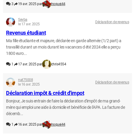
3
19 avr. 2025 par
hoquei44
Sevba
Déclaration de revenus
le 17 avr. 2025
Revenus étudiant
Ma fille étudiante et majeure, déclarée en garde alternée (1/2 part) a
travaillé durant un mois durant les vacances d été 2024 elle a perçu
1800 euro...
1
17 avr. 2025 par
chris4554
nat75008
Déclaration de revenus
le 16 avr. 2025
Déclaration impôt & crédit d'impot
Bonjour, Je suis entrain de faire la déclaration d'impôt de ma grand-
mère qui emploi une aide à domicile et bénéficie de l'APA. La facture de
décemb...
1
16 avr. 2025 par
hoquei44