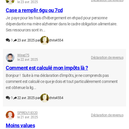
le 23 avr. 2025
Case a remplir 6gu ou 7cd
Je paye pour les frais d'hébergement en ehpad pour personne
dépendante ma mère alzheimer dans le cadre obligation alimentaire.
Ses ressources sont in...
1
23 avr. 2025 par
chris4554
Wired75
Déclaration de revenus
le 22 avr. 2025
Comment est calculé mon impôts là ?
Bonjour ! Suite à ma déclaration d'impôts, je ne comprends pas
comment est calculé ce que je dois et tout particulièrement comment
est obtenue la lig...
1
22 avr. 2025 par
chris4554
SPIROU18320
Déclaration de revenus
le 21 avr. 2025
Moins values