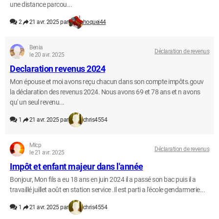
une distance parcou...
2
21 avr. 2025 par
hoquei44
Benia
Déclaration de revenus
le 20 avr. 2025
Declaration revenus 2024
Mon épouse et moi avons reçu chacun dans son compte impôts.gouv
la déclaration des revenus 2024. Nous avons 69 et 78 ans et n avons
qu' un seul revenu...
1
21 avr. 2025 par
chris4554
Mlcp
Déclaration de revenus
le 21 avr. 2025
Impôt et enfant majeur dans l'année
Bonjour, Mon fils a eu 18 ans en juin 2024 il a passé son bac puis il a
travaillé juillet août en station service .Il est parti a l'école gendarmerie...
1
21 avr. 2025 par
chris4554