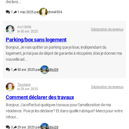
declara...
1
1 mai 2025 par
chris4554
mc13006
Déclaration de revenus
le 30 avr. 2025
Parking/box sans logement
Bonjour, Je vais quitter un parking que je loue, indépendant du
logement, je n'ai pas de dépot de garantie à récupérer, dois je donner ma
nouvelle ad...
1
30 avr. 2025 par
djivi38
Touviane
Déclaration de revenus
le 29 avr. 2025
Comment déclarer des travaux
Bonjour, J'ai effectué quelques travaux pour l'amélioration de ma
résidence. Puis-je les déclarer? Et dans quelle rubrique? Merci pour votre
retour...
3
29 avr. 2025 par
djivi38