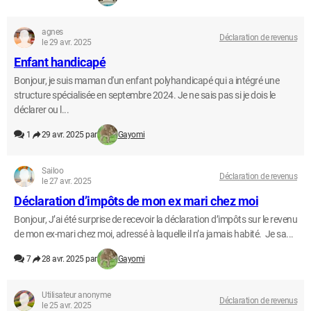
agnes
Déclaration de revenus
le 29 avr. 2025
Enfant handicapé
Bonjour, je suis maman d'un enfant polyhandicapé qui a intégré une
structure spécialisée en septembre 2024. Je ne sais pas si je dois le
déclarer ou l...
1
29 avr. 2025 par
Gayomi
Sailoo
Déclaration de revenus
le 27 avr. 2025
Déclaration d’impôts de mon ex mari chez moi
Bonjour, J’ai été surprise de recevoir la déclaration d’impôts sur le revenu
de mon ex-mari chez moi, adressé à laquelle il n’a jamais habité. Je sa...
7
28 avr. 2025 par
Gayomi
Utilisateur anonyme
Déclaration de revenus
le 25 avr. 2025