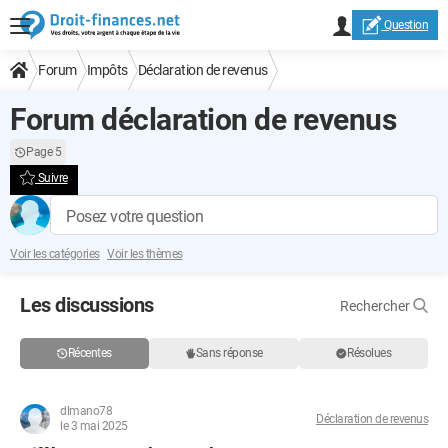
Question
Forum
Impôts
Déclaration de revenus
Forum déclaration de revenus
Page 5
Suivre
Posez votre question
Voir les catégories
Voir les thèmes
Les discussions
Rechercher
Récentes
Sans réponse
Résolues
dlmano78
Déclaration de revenus
le 3 mai 2025