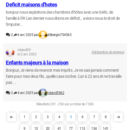
Deficit maisons d'hotes
bonjour nous exploitons des chambres d'hôtes avec une SARL de
famille à l'IR L'an dernier nous étions en déficit., avions nous le droit de
l'imputer...
2
6 avr. 2025 par
ABsergio754563
roland59
Déclaration de revenus
le 2 avr. 2025
Enfants majeurs à la maison
Bonjour, Je viens de recevoir mes impôts. Je ne sais jamais comment
faire pour mes deux fils , quelle case cocher. L'un à 22 ans et ne travaille
pas ...
2
4 avr. 2025 par
roland5962
Résultats 201 - 250 sur un total de 7 583
1
2
3
4
5
6
7
8
9
13
20
41
77
113
134
141