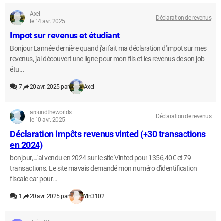
Axel
Déclaration de revenus
le 14 avr. 2025
Impot sur revenus et étudiant
Bonjour L'année dernière quand j'ai fait ma déclaration d'impot sur mes
revenus, j'ai découvert une ligne pour mon fils et les revenus de son job
étu...
7
20 avr. 2025 par
Axel
aroundtheworlds
Déclaration de revenus
le 10 avr. 2025
Déclaration impôts revenus vinted (+30 transactions
en 2024)
bonjour, J'ai vendu en 2024 sur le site Vinted pour 1356,40€ et 79
transactions. Le site m'avais demandé mon numéro d'identification
fiscale car pour...
1
20 avr. 2025 par
Yln3102