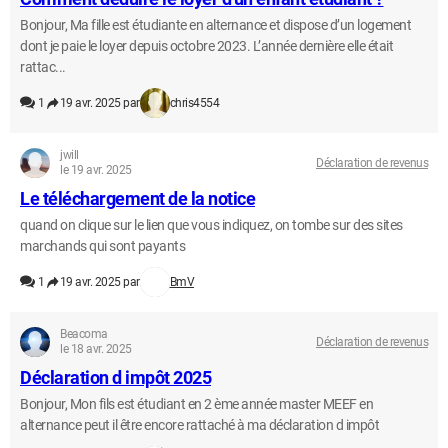
Bonjour, Ma fille est étudiante en alternance et dispose d’un logement
dont je paie le loyer depuis octobre 2023. L’année dernière elle était
rattac...
1
19 avr. 2025 par
chris4554
jwill
Déclaration de revenus
le 19 avr. 2025
Le téléchargement de la notice
quand on clique sur le lien que vous indiquez, on tombe sur des sites
marchands qui sont payants
1
19 avr. 2025 par
BmV
Beacoma
Déclaration de revenus
le 18 avr. 2025
Déclaration d impôt 2025
Bonjour, Mon fils est étudiant en 2 ème année master MEEF en
alternance peut il être encore rattaché à ma déclaration d impôt