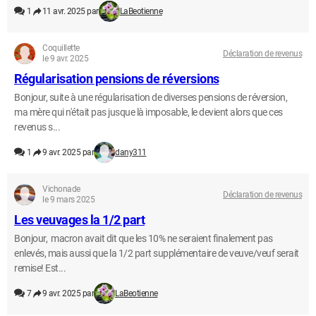
1
11 avr. 2025 par
LaBeotienne
Coquillette
Déclaration de revenus
le 9 avr. 2025
Régularisation pensions de réversions
Bonjour, suite à une régularisation de diverses pensions de réversion,
ma mère qui n'était pas jusque là imposable, le devient alors que ces
revenus s...
1
9 avr. 2025 par
dany311
Vichonade
Déclaration de revenus
le 9 mars 2025
Les veuvages la 1/2 part
Bonjour, macron avait dit que les 10% ne seraient finalement pas
enlevés, mais aussi que la 1/2 part supplémentaire de veuve/veuf serait
remise! Est...
7
9 avr. 2025 par
LaBeotienne