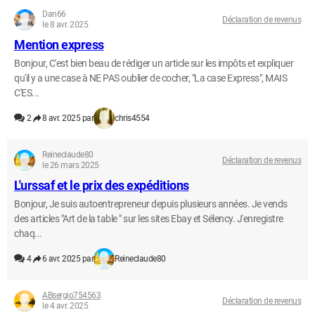
Dan66
Déclaration de revenus
le 8 avr. 2025
Mention express
Bonjour, C'est bien beau de rédiger un article sur les impôts et expliquer
qu'il y a une case à NE PAS oublier de cocher, "La case Express", MAIS
C'ES...
2
8 avr. 2025 par
chris4554
Reineclaude80
Déclaration de revenus
le 26 mars 2025
L'urssaf et le prix des expéditions
Bonjour, Je suis autoentrepreneur depuis plusieurs années. Je vends
des articles "Art de la table " sur les sites Ebay et Sélency. J'enregistre
chaq...
4
6 avr. 2025 par
Reineclaude80
ABsergio754563
Déclaration de revenus
le 4 avr. 2025