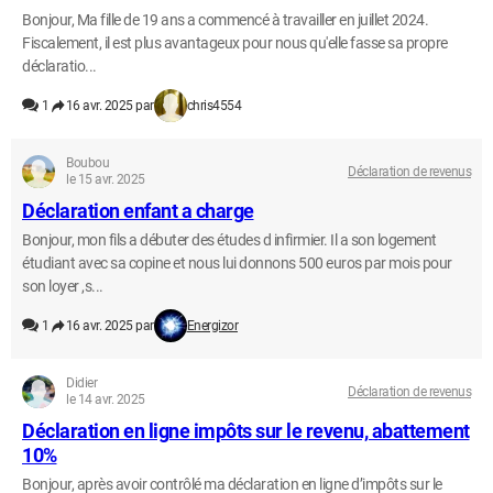
Bonjour, Ma fille de 19 ans a commencé à travailler en juillet 2024.
Fiscalement, il est plus avantageux pour nous qu'elle fasse sa propre
déclaratio...
1
16 avr. 2025 par
chris4554
Boubou
Déclaration de revenus
le 15 avr. 2025
Déclaration enfant a charge
Bonjour, mon fils a débuter des études d infirmier. Il a son logement
étudiant avec sa copine et nous lui donnons 500 euros par mois pour
son loyer ,s...
1
16 avr. 2025 par
Energizor
Didier
Déclaration de revenus
le 14 avr. 2025
Déclaration en ligne impôts sur le revenu, abattement
10%
Bonjour, après avoir contrôlé ma déclaration en ligne d’impôts sur le