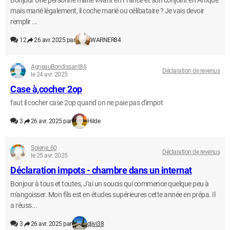
Bonjour Une personne marié vivant en France et son conjoint en Afrique
mais marié légalement, il coche marié ou célibataire ? Je vais devoir
remplir ...
12
26 avr. 2025 par
WARNER84
AgneauBondissant86
Déclaration de revenus
le 24 avr. 2025
Case à,cocher 2op
faut il cocher case 2op quand on ne paie pas d'impot
3
26 avr. 2025 par
Hilde
Solene_60
Déclaration de revenus
le 25 avr. 2025
Déclaration impots - chambre dans un internat
Bonjour à tous et toutes, J'ai un soucis qui commence quelque peu à
m'angoisser. Mon fils est en études supérieures cette année en prépa. Il
a réuss...
3
26 avr. 2025 par
djivi38