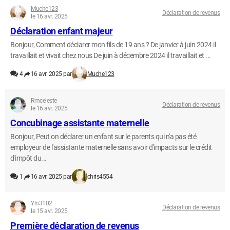
Muche123
Déclaration de revenus
le 16 avr. 2025
Déclaration enfant majeur
Bonjour, Comment déclarer mon fils de 19 ans ? De janvier à juin 2024 il
travaillait et vivait chez nous De juin à décembre 2024 il travaillait et ...
4
16 avr. 2025 par
Muche123
Rmceleste
Déclaration de revenus
le 16 avr. 2025
Concubinage assistante maternelle
Bonjour, Peut on déclarer un enfant sur le parents qui n'a pas été
employeur de l'assistante maternelle sans avoir d'impacts sur le crédit
d'impôt du...
1
16 avr. 2025 par
chris4554
Yln3102
Déclaration de revenus
le 15 avr. 2025
Première déclaration de revenus