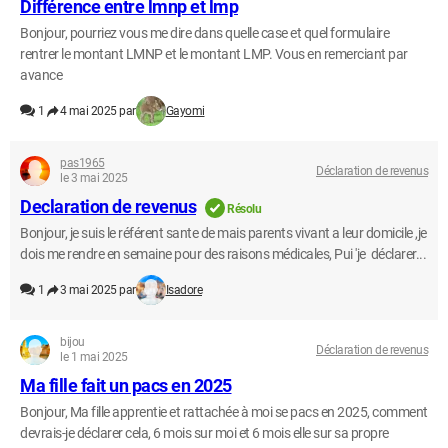
Différence entre lmnp et lmp
Bonjour, pourriez vous me dire dans quelle case et quel formulaire
rentrer le montant LMNP et le montant LMP. Vous en remerciant par
avance
1
4 mai 2025 par
Gayomi
pas1965
Déclaration de revenus
le 3 mai 2025
Declaration de revenus
Résolu
Bonjour, je suis le référent sante de mais parents vivant a leur domicile ,je
dois me rendre en semaine pour des raisons médicales, Pui 'je déclarer...
1
3 mai 2025 par
Isadore
bijou
Déclaration de revenus
le 1 mai 2025
Ma fille fait un pacs en 2025
Bonjour, Ma fille apprentie et rattachée à moi se pacs en 2025, comment
devrais-je déclarer cela, 6 mois sur moi et 6 mois elle sur sa propre