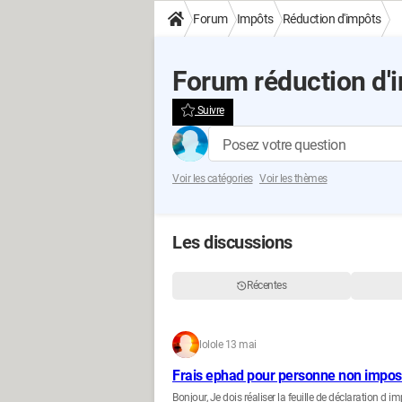
Forum
Impôts
Réduction d'impôts
Forum réduction d'
Suivre
Posez votre question
Voir les catégories
Voir les thèmes
Les discussions
Récentes
lolo
le 13 mai
Frais ephad pour personne non impos
Bonjour, Je dois réaliser la feuille de déclaration d im