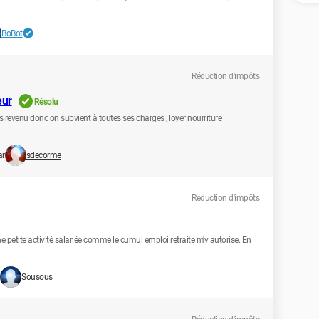
BoBot
Réduction d'impôts
eur
Résolu
s revenu donc on subvient à toutes ses charges , loyer nourriture
ar
sdecorme
Réduction d'impôts
une petite activité salariée comme le cumul emploi retraite m'y autorise. En
Sousous