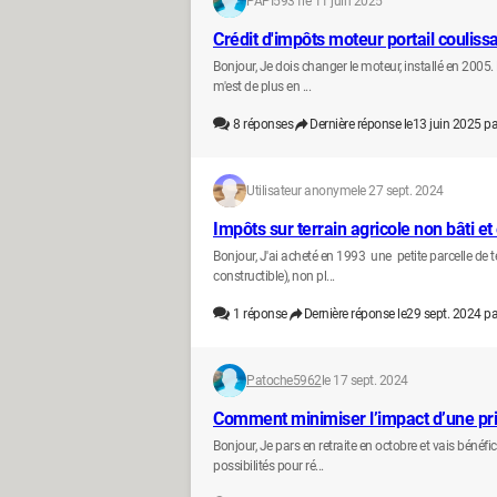
PAPI5931
le 11 juin 2025
Crédit d'impôts moteur portail couliss
Bonjour, Je dois changer le moteur, installé en 2005. 
m'est de plus en ...
8
réponses
Dernière réponse le
13 juin 2025 pa
Utilisateur anonyme
le 27 sept. 2024
Impôts sur terrain agricole non bâti et
Bonjour, J'ai acheté en 1993 une petite parcelle de t
constructible), non pl...
1
réponse
Dernière réponse le
29 sept. 2024 pa
Patoche5962
le 17 sept. 2024
Comment minimiser l’impact d’une pri
Bonjour, Je pars en retraite en octobre et vais bénéf
possibilités pour ré...