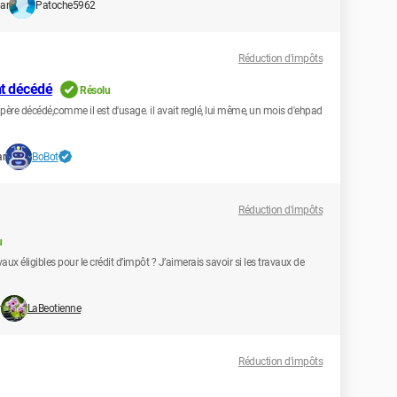
ar
Patoche5962
Réduction d'impôts
nt décédé
Résolu
père décédé,comme il est d'usage. il avait reglé, lui même, un mois d'ehpad
ar
BoBot
Réduction d'impôts
u
aux éligibles pour le crédit d’impôt ? J’aimerais savoir si les travaux de
r
LaBeotienne
Réduction d'impôts