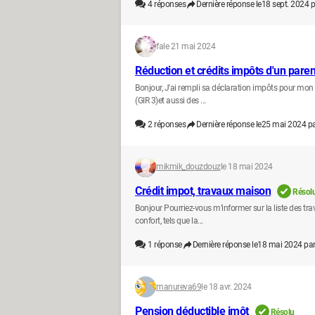
4
réponses
Dernière réponse le
18 sept. 2024 p
fa
le 21 mai 2024
Réduction et crédits impôts d'un pare
Bonjour, J'ai rempli sa déclaration impôts pour mon 
(GIR 3)et aussi des ...
2
réponses
Dernière réponse le
25 mai 2024 p
mikmik_douzdouz
le 18 mai 2024
Crédit impot, travaux maison
Résol
Bonjour Pourriez-vous m’informer sur la liste des trav
confort, tels que la...
1
réponse
Dernière réponse le
18 mai 2024 pa
manureva69
le 18 avr. 2024
Pension déductible imôt
Résolu