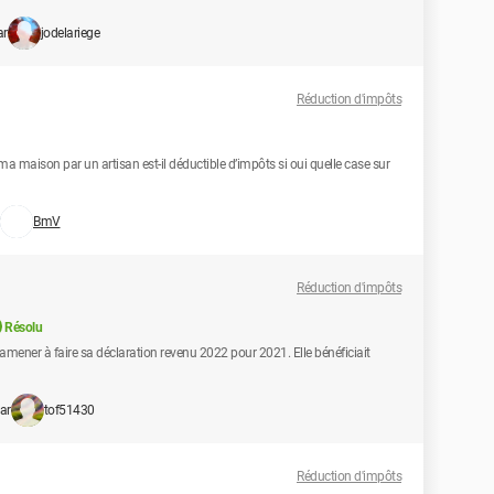
ar
jodelariege
Réduction d'impôts
ma maison par un artisan est-il déductible d’impôts si oui quelle case sur
BmV
Réduction d'impôts
Résolu
amener à faire sa déclaration revenu 2022 pour 2021. Elle bénéficiait
ar
tof51430
Réduction d'impôts