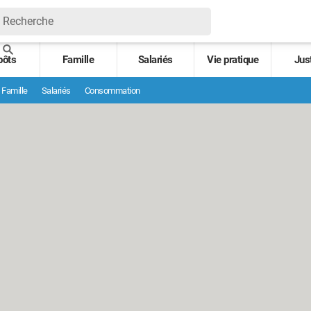
pôts
Famille
Salariés
Vie pratique
Jus
Famille
Salariés
Consommation