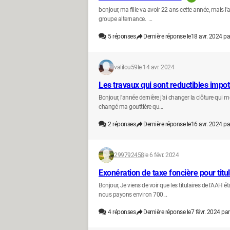
bonjour, ma fille va avoir 22 ans cette année, mais l'
groupe alternance. ...
5
réponses
Dernière réponse le
18 avr. 2024 pa
valilou59
le 14 avr. 2024
Les travaux qui sont reductibles impot
Bonjour, l'année dernière j'ai changer la clôture qui m
changé ma gouttière qu...
2
réponses
Dernière réponse le
16 avr. 2024 pa
299792458
le 6 févr. 2024
Exonération de taxe foncière pour titul
Bonjour, Je viens de voir que les titulaires de l'AAH
nous payons environ 700...
4
réponses
Dernière réponse le
7 févr. 2024 par