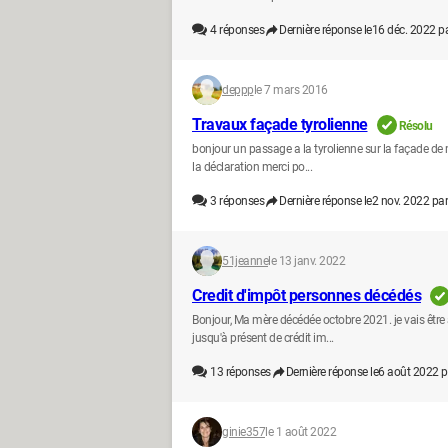
4
réponses
Dernière réponse le
16 déc. 2022 p
deppp
le 7 mars 2016
Travaux façade tyrolienne
Résolu
bonjour un passage a la tyrolienne sur la façade de 
la déclaration merci po...
3
réponses
Dernière réponse le
2 nov. 2022 par
51jeanne
le 13 janv. 2022
Credit d'impôt personnes décédés
Bonjour, Ma mère décédée octobre 2021. je vais être 
jusqu'à présent de crédit im...
13
réponses
Dernière réponse le
6 août 2022 p
ginie357
le 1 août 2022