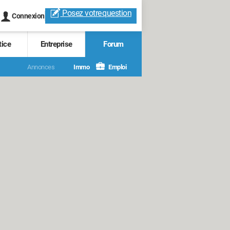
Posez votre
question
Connexion
tice
Entreprise
Forum
Annonces
Immo
Emploi