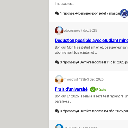
imposables ...
1
réponse
Dernière réponse le
17 mai par
sdecorme
le 7 déc. 2025
Deduction possible avec etudiant min
Bonjour, Mon fils est étudiant en étude supérieur san
abonnement bus et internet. ...
3
réponses
Dernière réponse le
11 déc. 2025 p
myosotis1433
le 3 déc. 2025
Frais d'université
Résolu
Bonjour, En 2026, je serai à la retraite et reprendrai 
parallèle, j...
3
réponses
Dernière réponse le
4 déc. 2025 par