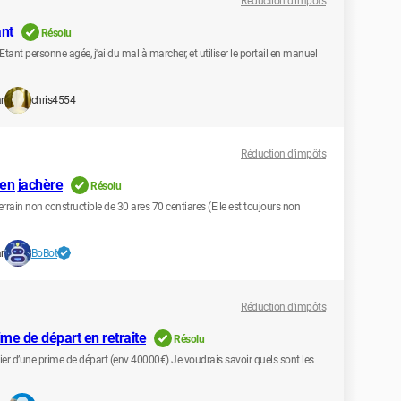
Réduction d'impôts
ant
Résolu
Etant personne agée, j'ai du mal à marcher, et utiliser le portail en manuel
r
chris4554
Réduction d'impôts
 en jachère
Résolu
errain non constructible de 30 ares 70 centiares (Elle est toujours non
r
BoBot
Réduction d'impôts
me de départ en retraite
Résolu
icier d’une prime de départ (env 40000€) Je voudrais savoir quels sont les