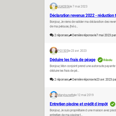
JLM2856
le 7 mai 2023
Déclaration revenus 2022 - réduction 
Bonjour, Je viens de valider ma déclaration des reven
de ma pelouse, (hé o...
2
réponses
Dernière réponse le
7 mai 2023 par
PG1505
le 23 avr. 2023
Déduire les frais de péage
Résolu
Bonjour, Mon conjoint prend une autoroute payante tous
déduire les frais de pé...
2
réponses
Dernière réponse le
23 avr. 2023 pa
Marylounette
le 12 mai 2019
Entretien piscine et crédit d impôt
Bonjour, Je suis propriétaire d une maison avec pisci
entretien de ma piscine t...