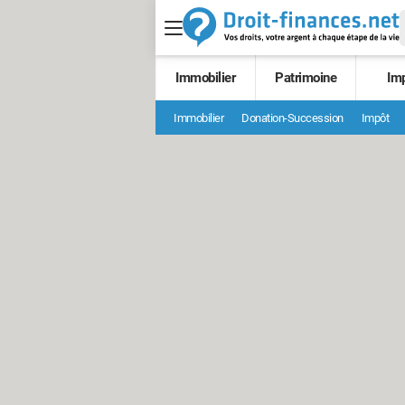
Immobilier
Patrimoine
Im
Immobilier
Donation-Succession
Impôt