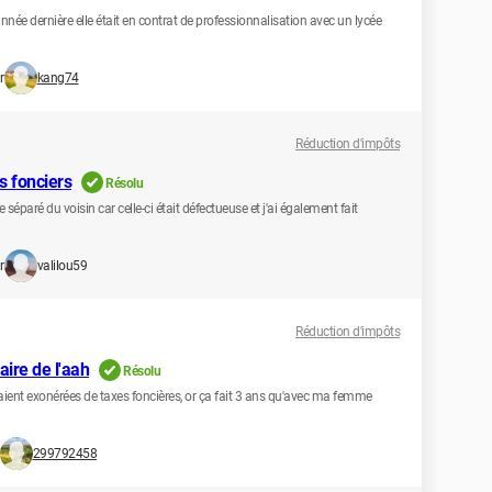
année dernière elle était en contrat de professionnalisation avec un lycée
r
kang74
Réduction d'impôts
s fonciers
Résolu
e séparé du voisin car celle-ci était défectueuse et j'ai également fait
r
valilou59
Réduction d'impôts
aire de l'aah
Résolu
 étaient exonérées de taxes foncières, or ça fait 3 ans qu'avec ma femme
299792458