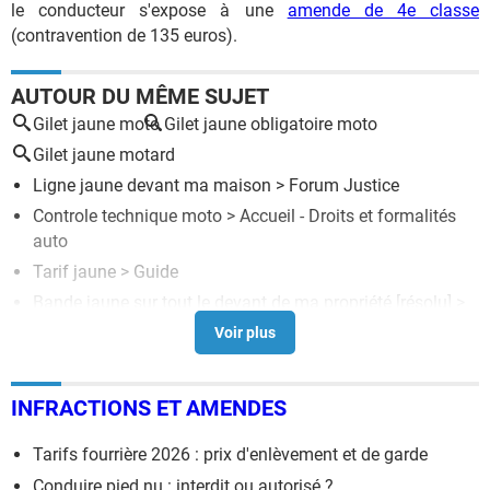
le conducteur s'expose à une
amende de 4e classe
(contravention de 135 euros).
AUTOUR DU MÊME SUJET
Gilet jaune moto
Gilet jaune obligatoire moto
Gilet jaune motard
Ligne jaune devant ma maison
>
Forum Justice
Controle technique moto
> Accueil - Droits et formalités
auto
Tarif jaune
> Guide
Bande jaune sur tout le devant de ma propriété
[résolu] >
Forum Immobilier
Code moto
> Guide
INFRACTIONS ET AMENDES
Tarifs fourrière 2026 : prix d'enlèvement et de garde
Conduire pied nu : interdit ou autorisé ?