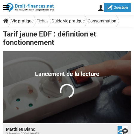
Question
Vie pratique
Fiches
Guide vie pratique
Consommation
Tarif jaune EDF : définition et
Prix et tarifs
fonctionnement
Matthieu Blanc
3 janvier 2024 08:53