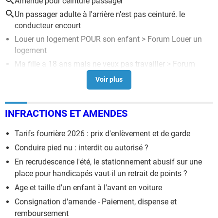
Amende pour ceinture passager
Un passager adulte à l'arrière n'est pas ceinturé. le
conducteur encourt
Louer un logement POUR son enfant
>
Forum Louer un
logement
Ma fille a 18 ans mais ne veux pas travailler
>
Forum
Famille et Jeunes
Louer un appartement à mon nom et y installer ma fille
>
Forum Immobilier
INFRACTIONS ET AMENDES
Prix du passeport : tarif 2026, durée et renouvellement
>
Guide
Tarifs fourrière 2026 : prix d'enlèvement et de garde
Déshériter un de ses enfant
>
Forum Donation-Succession
Conduire pied nu : interdit ou autorisé ?
En recrudescence l'été, le stationnement abusif sur une
place pour handicapés vaut-il un retrait de points ?
Age et taille d'un enfant à l'avant en voiture
Consignation d'amende - Paiement, dispense et
remboursement