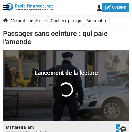
Question
Vie pratique
Fiches
Guide vie pratique
Automobile
Passager sans ceinture : qui paie
Infractions et amendes
l'amende
Matthieu Blanc
22 septembre 2022 14:34