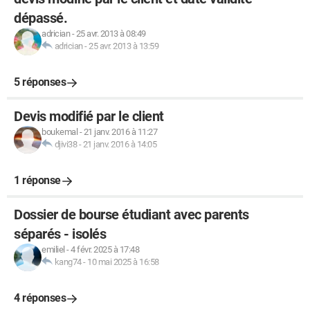
dépassé.
adrician
-
25 avr. 2013 à 08:49
adrician
-
25 avr. 2013 à 13:59
5 réponses
Devis modifié par le client
boukemal
-
21 janv. 2016 à 11:27
djivi38
-
21 janv. 2016 à 14:05
1 réponse
Dossier de bourse étudiant avec parents
séparés - isolés
emiliel
-
4 févr. 2025 à 17:48
kang74
-
10 mai 2025 à 16:58
4 réponses