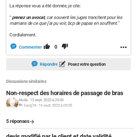
La réponse vous a été donnée, je cite:
"
prenez un avocat,
car souvent les juges tranchent pour les
mamans de ce que j'ai pu voir, bcp de papas en souffrent."
Cordialement.
0
Commenter
Répondre
Posez votre question
Discussions similaires
Non-respect des horaires de passage de bras
Akula
-
15 sept. 2023 à 20:43
kang74
-
16 sept. 2023 à 09:55
5 réponses
devis modifié par le client et date validité