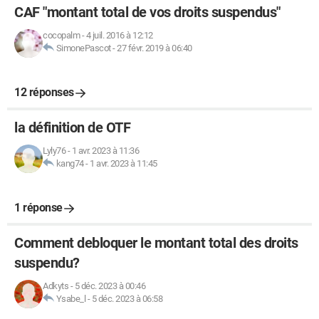
CAF "montant total de vos droits suspendus"
cocopalm
-
4 juil. 2016 à 12:12
SimonePascot
-
27 févr. 2019 à 06:40
12 réponses
la définition de OTF
Lyly76
-
1 avr. 2023 à 11:36
kang74
-
1 avr. 2023 à 11:45
1 réponse
Comment debloquer le montant total des droits
suspendu?
Adkyts
-
5 déc. 2023 à 00:46
Ysabe_l
-
5 déc. 2023 à 06:58