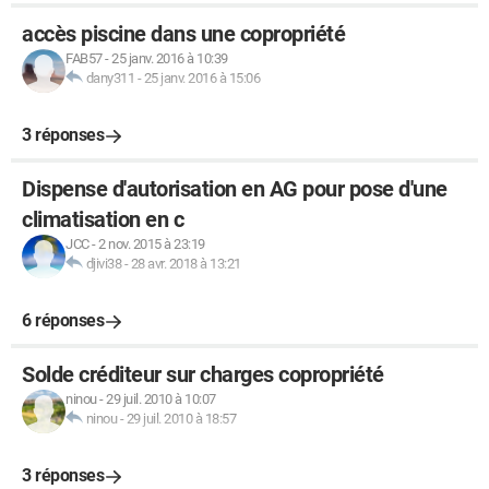
accès piscine dans une copropriété
FAB57
-
25 janv. 2016 à 10:39
dany311
-
25 janv. 2016 à 15:06
3 réponses
Dispense d'autorisation en AG pour pose d'une
climatisation en c
JCC
-
2 nov. 2015 à 23:19
djivi38
-
28 avr. 2018 à 13:21
6 réponses
Solde créditeur sur charges copropriété
ninou
-
29 juil. 2010 à 10:07
ninou
-
29 juil. 2010 à 18:57
3 réponses