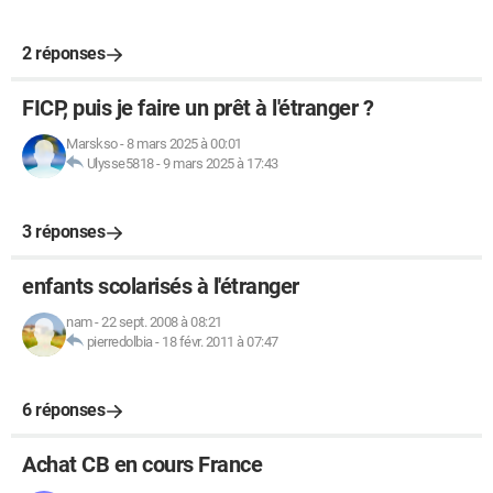
2 réponses
FICP, puis je faire un prêt à l'étranger ?
Marskso
-
8 mars 2025 à 00:01
Ulysse5818
-
9 mars 2025 à 17:43
3 réponses
enfants scolarisés à l'étranger
nam
-
22 sept. 2008 à 08:21
pierredolbia
-
18 févr. 2011 à 07:47
6 réponses
Achat CB en cours France