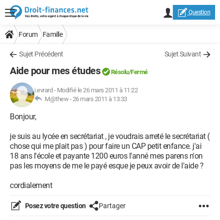
Question
Forum
Famille
Sujet Précédent
Sujet Suivant
Aide pour mes études
Résolu/Fermé
i.evrard
-
Modifié le 26 mars 2011 à 11:22
M@thew -
26 mars 2011 à 13:33
Bonjour,
je suis au lycée en secrétariat , je voudrais arreté le secrétariat (
chose qui me plait pas ) pour faire un CAP petit enfance. j'ai
18 ans l'école et payante 1200 euros l'anné mes parens n'on
pas les moyens de me le payé esque je peux avoir de l'aide ?
cordialement
Posez votre question
Partager