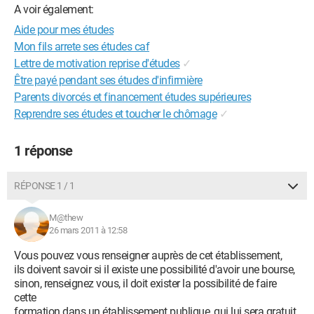
A voir également:
Aide pour mes études
Mon fils arrete ses études caf
Lettre de motivation reprise d'études
✓
Être payé pendant ses études d'infirmière
Parents divorcés et financement études supérieures
Reprendre ses études et toucher le chômage
✓
1 réponse
RÉPONSE 1 / 1
M@thew
26 mars 2011 à 12:58
Vous pouvez vous renseigner auprès de cet établissement,
ils doivent savoir si il existe une possibilité d'avoir une bourse,
sinon, renseignez vous, il doit exister la possibilité de faire
cette
formation dans un établissement publique, qui lui sera gratuit.