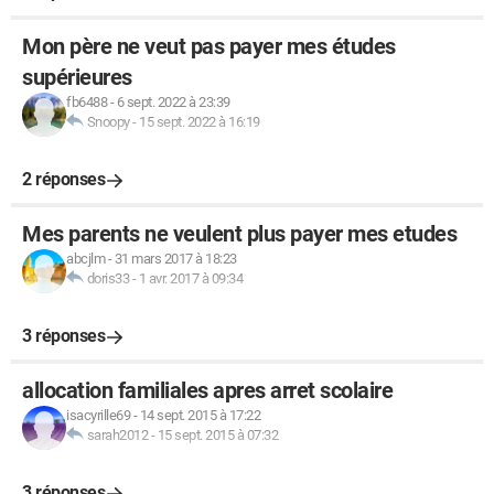
Mon père ne veut pas payer mes études
supérieures
fb6488
-
6 sept. 2022 à 23:39
Snoopy
-
15 sept. 2022 à 16:19
2 réponses
Mes parents ne veulent plus payer mes etudes
abcjlm
-
31 mars 2017 à 18:23
doris33
-
1 avr. 2017 à 09:34
3 réponses
allocation familiales apres arret scolaire
isacyrille69
-
14 sept. 2015 à 17:22
sarah2012
-
15 sept. 2015 à 07:32
3 réponses