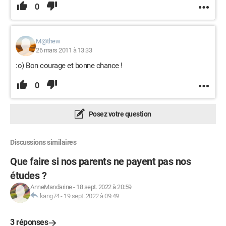
0
M@thew
26 mars 2011 à 13:33
:o) Bon courage et bonne chance !
0
Posez votre question
Discussions similaires
Que faire si nos parents ne payent pas nos
études ?
AnneMandarine
-
18 sept. 2022 à 20:59
kang74
-
19 sept. 2022 à 09:49
3 réponses