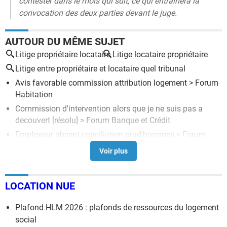
contester dans le mois qui suit, ce qui entraînera la
convocation des deux parties devant le juge.
AUTOUR DU MÊME SUJET
Litige propriétaire locataire
Litige locataire propriétaire
Litige entre propriétaire et locataire quel tribunal
Avis favorable commission attribution logement
>
Forum
Habitation
Commission d'intervention alors que je ne suis pas a
decouvert
[résolu] >
Forum Banque et Crédit
Employeur absent conciliation prud'hommes
>
Forum
litiges
Commission percues cotisation
>
Forum Banque et Crédit
Combien de temps dure une commission d'attribution de
LOCATION NUE
logement
[résolu] >
Forum Immobilier
Plafond HLM 2026 : plafonds de ressources du logement
social