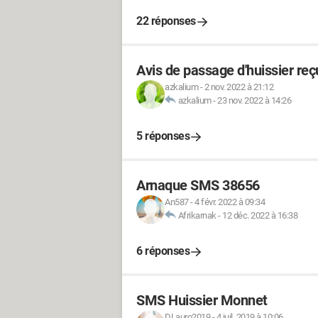
22 réponses
Avis de passage d'huissier re
azkalium
-
2 nov. 2022 à 21:12
azkalium
-
23 nov. 2022 à 14:26
5 réponses
Arnaque SMS 38656
An587
-
4 févr. 2022 à 09:34
Afrikarnak
-
12 déc. 2022 à 16:38
6 réponses
SMS Huissier Monnet
DLauro2019
-
4 juil. 2019 à 10:06