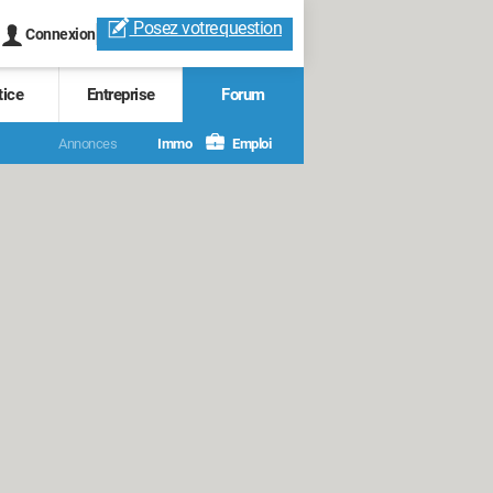
Posez votre
question
Connexion
tice
Entreprise
Forum
Annonces
Immo
Emploi