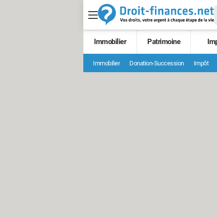
Immobilier
Patrimoine
Im
Immobilier
Donation-Succession
Impôt