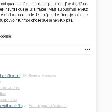
oi quand on était en couple parce que j'avais jeté de
les insultes que je lui ai faites. Mais aujourd’hui je veux
s écris il me demande de lui répondre. Donc je sais que
re du pouvoir sur moi, chose que je ne veux pas.
éponse.
r harcèlement
- Meilleures réponses
es
orum Justice
tice
sommation
 voit mon fils
✓
-
Forum garde d'enfants