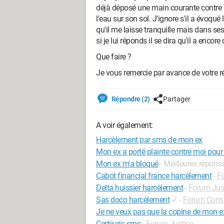
déjà déposé une main courante contre m
l'eau sur son sol. J'ignore s'il a évoqué 
qu'il me laisse tranquille mais dans se
si je lui réponds il se dira qu'il a enco
Que faire ?
Je vous remercie par avance de votre r
Répondre (2)
Partager
A voir également:
Harcèlement par sms de mon ex
Mon ex a porté plainte contre moi pou
Mon ex m'a bloqué
- Meilleures répons
Cabot financial france harcèlement
-
F
Delta huissier harcèlement
-
Forum Jus
Sas doco harcèlement
✓
-
Forum Con
Je ne veux pas que la copine de mon ex
Certijuris sms
-
Forum Justice