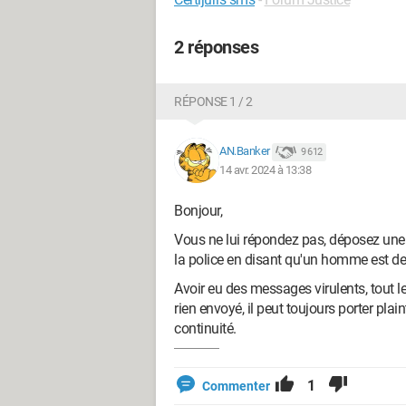
2 réponses
RÉPONSE 1 / 2
AN.Banker
9 612
14 avr. 2024 à 13:38
Bonjour,
Vous ne lui répondez pas, déposez une m
la police en disant qu'un homme est d
Avoir eu des messages virulents, tout 
rien envoyé, il peut toujours porter plai
continuité.
1
Commenter