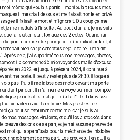
c***). Il me chassait même de chez lui sans raison, et
st moi-même qui voulais partir. Il manipulait toutes mes
marques il me criait dessus et me faisait honte en privé
sages il faisait le mort et m'ignorait. Du coup ça me
et je me mettais à l'insulter. Au bout d'un an, je me suis
t que la relation était toxique des 2 côtés. Quand j'ai
c lui pour comprendre pourquoi il m'humiliait autant, il
ça tombait bien car je comptais déjà le faire. Il m'a dit
s". Après cela, j'ai supprimé tous nos messages, photos,
eusement il a commencé à m'envoyer des mails d'excuse
 séparés en 2022, et jusqu'à présent 2024, il continue à
vant ma porte. Il peut y rester plus de 2h30, il toque à
le vois pas. Puis il me laisse des mots devant ma porte
emandant pardon. Il m'a même envoyé sur mon compte
olique pour tout le mal qu'il m'a fait". Il dit dans ses
 plus lui parler mais il continue. Mes proches me
moi ça peut se retourner contre moi car je suis au
n de mes messages virulents, et qu'il les a stockés dans
 preuve des cris de sa part, et je n'ai aucune preuve de
c'est moi qui apparaîtrais pour la méchante de l'histoire.
r pour harcèlement de ma part. Les preuves, il en a... il a