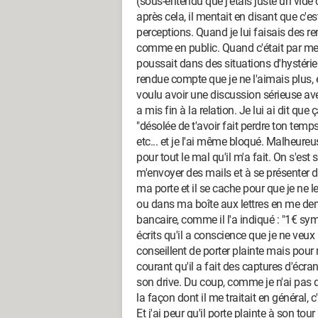
(sous-entendu que j'étais juste un vide 
après cela, il mentait en disant que c'e
perceptions. Quand je lui faisais des re
comme en public. Quand c'était par mes
poussait dans des situations d'hystérie 
rendue compte que je ne l'aimais plus, e
voulu avoir une discussion sérieuse ave
a mis fin à la relation. Je lui ai dit que 
"désolée de t'avoir fait perdre ton temp
etc... et je l'ai même bloqué. Malheur
pour tout le mal qu'il m'a fait. On s'est
m'envoyer des mails et à se présenter de
ma porte et il se cache pour que je ne 
ou dans ma boîte aux lettres en me d
bancaire, comme il l'a indiqué : "1€ symb
écrits qu'il a conscience que je ne veux
conseillent de porter plainte mais pour 
courant qu'il a fait des captures d'écra
son drive. Du coup, comme je n'ai pas de
la façon dont il me traitait en général, 
Et j'ai peur qu'il porte plainte à son tou