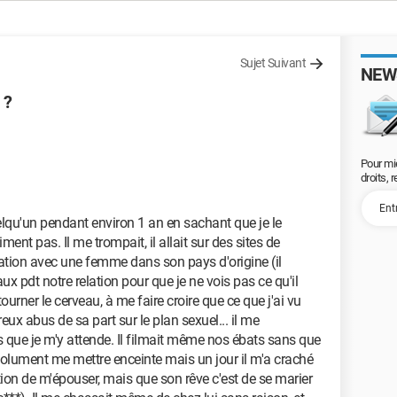
Sujet Suivant
NEW
 ?
Pour mi
droits, 
elqu'un pendant environ 1 an en sachant que je le
ment pas. Il me trompait, il allait sur des sites de
lation avec une femme dans son pays d'origine (il
x pdt notre relation pour que je ne vois pas ce qu'il
tourner le cerveau, à me faire croire que ce que j'ai vu
reux abus de sa part sur le plan sexuel... il me
ns que je m'y attende. Il filmait même nos ébats sans que
bsolument me mettre enceinte mais un jour il m'a craché
ention de m'épouser, mais que son rêve c'est de se marier