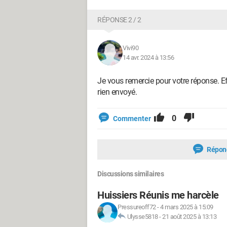
RÉPONSE 2 / 2
Vivi90
14 avr. 2024 à 13:56
Je vous remercie pour votre réponse. Ef
rien envoyé.
0
Commenter
Répon
Discussions similaires
Huissiers Réunis me harcèle
Pressureoff72
-
4 mars 2025 à 15:09
Ulysse5818
-
21 août 2025 à 13:13