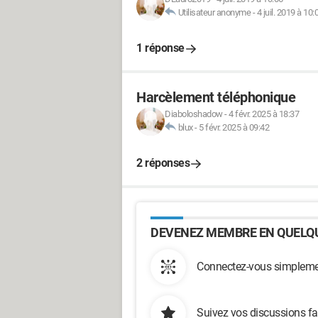
Utilisateur anonyme
-
4 juil. 2019 à 10:
1 réponse
Harcèlement téléphonique
Diaboloshadow
-
4 févr. 2025 à 18:37
blux
-
5 févr. 2025 à 09:42
2 réponses
DEVENEZ MEMBRE EN QUELQU
Connectez-vous simplemen
Suivez vos discussions fa