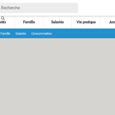
pôts
Famille
Salariés
Vie pratique
Jus
Famille
Salariés
Consommation