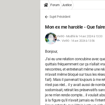
Forum
Justice
Sujet Précédent
Mon ex me harcèle - Que faire
Vivi90
-
Modifié le 14 avr. 2024 à 13:33
Vivi90 -
14 avr. 2024 à 13:56
Bonjour,
J'ai eu une relation concubine avec qu
quittais fréquemment car ça n'allait vrai
rencontres, et entretenait même une re
m'avait même bloqué sur tous les réseau
fait). Mais il parvenait toujours à me re
n'est pas réel... il y avait aussi de nomb
sodomisait, retirait les préservatifs sa
je ne m'en rende compte... il voulait a
à la figure qu'il n'avait jamais eu l'int