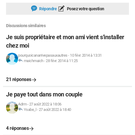
Répondre
Posez votre question
Discussions similaires
Je suis propriétaire et mon ami vient s'installer
chez moi
pourquoicanarrivepasauxautres
-
10 févr. 2014 à 13:31
maichmaich
-
28 févr. 2014 à 11:25
21 réponses
Je paye tout dans mon couple
Adrm
-
27 août 2022 à 18:06
Ysabe_l
-
27 août 2022 à 18:40
4 réponses