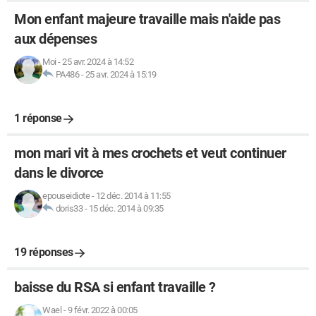
Mon enfant majeure travaille mais n'aide pas
aux dépenses
Moi
-
25 avr. 2024 à 14:52
PA486
-
25 avr. 2024 à 15:19
1 réponse
mon mari vit à mes crochets et veut continuer
dans le divorce
epouseidiote
-
12 déc. 2014 à 11:55
doris33
-
15 déc. 2014 à 09:35
19 réponses
baisse du RSA si enfant travaille ?
Wael
-
9 févr. 2022 à 00:05