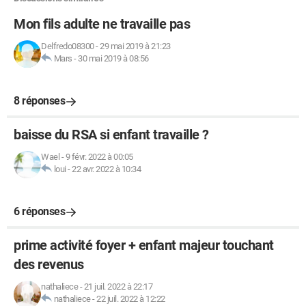
Mon fils adulte ne travaille pas
Delfredo08300
-
29 mai 2019 à 21:23
Mars
-
30 mai 2019 à 08:56
8 réponses
baisse du RSA si enfant travaille ?
Wael
-
9 févr. 2022 à 00:05
loui
-
22 avr. 2022 à 10:34
6 réponses
prime activité foyer + enfant majeur touchant
des revenus
nathaliece
-
21 juil. 2022 à 22:17
nathaliece
-
22 juil. 2022 à 12:22