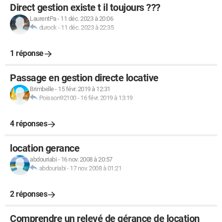
Direct gestion existe t il toujours ???
LaurentPa
-
11 déc. 2023 à 20:06
durock
-
11 déc. 2023 à 22:35
1 réponse
Passage en gestion directe locative
Brimbelle
-
15 févr. 2019 à 12:31
Poisson92100
-
16 févr. 2019 à 13:19
4 réponses
location gerance
abdouriabi
-
16 nov. 2008 à 20:57
abdouriabi
-
17 nov. 2008 à 01:21
2 réponses
Comprendre un relevé de gérance de location