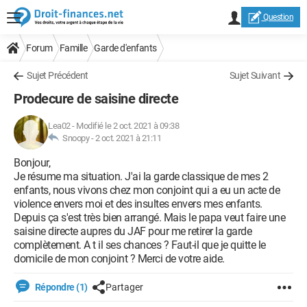
Question
Forum
Famille
Garde d'enfants
Sujet Précédent
Sujet Suivant
Prodecure de saisine directe
Lea02
-
Modifié le 2 oct. 2021 à 09:38
Snoopy -
2 oct. 2021 à 21:11
Bonjour,
Je résume ma situation. J'ai la garde classique de mes 2
enfants, nous vivons chez mon conjoint qui a eu un acte de
violence envers moi et des insultes envers mes enfants.
Depuis ça s'est très bien arrangé. Mais le papa veut faire une
saisine directe aupres du JAF pour me retirer la garde
complètement. A t il ses chances ? Faut-il que je quitte le
domicile de mon conjoint ? Merci de votre aide.
Répondre (1)
Partager