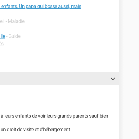
s enfants. Un papa qui bosse aussi, mais
eil - Maladie
lle
- Guide
és
e à leurs enfants de voir leurs grands parents sauf bien
n droit de visite et d'hébergement