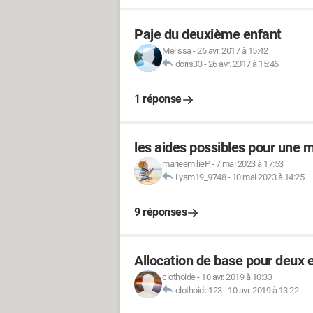
Paje du deuxième enfant
Melissa
-
26 avr. 2017 à 15:42
doris33
-
26 avr. 2017 à 15:46
1 réponse
les aides possibles pour une mè
marieemilieP
-
7 mai 2023 à 17:53
Lyam19_9748
-
10 mai 2023 à 14:25
9 réponses
Allocation de base pour deux 
clothoide
-
10 avr. 2019 à 10:33
clothoide123
-
10 avr. 2019 à 13:22