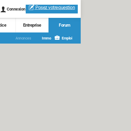
Posez votre
question
Connexion
tice
Entreprise
Forum
Annonces
Immo
Emploi