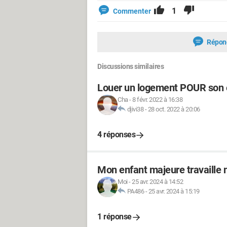
1
Commenter
Répon
Discussions similaires
Louer un logement POUR son 
Cha
-
8 févr. 2022 à 16:38
djivi38
-
28 oct. 2022 à 20:06
4 réponses
Mon enfant majeure travaille 
Moi
-
25 avr. 2024 à 14:52
PA486
-
25 avr. 2024 à 15:19
1 réponse