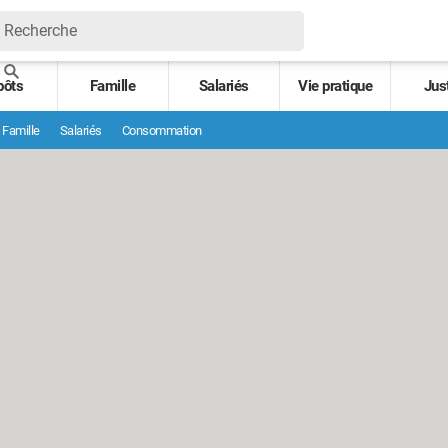
pôts
Famille
Salariés
Vie pratique
Jus
Famille
Salariés
Consommation