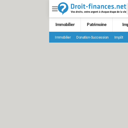
Immobilier
Patrimoine
Im
Immobilier
Donation-Succession
Impôt