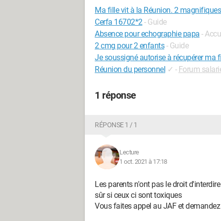
Ma fille vit à la Réunion. 2 magnifique
Cerfa 16702*2
- Guide
Absence pour echographie papa
- Accu
2 cmg pour 2 enfants
- Guide
Je soussigné autorise à récupérer ma fi
Réunion du personnel
✓
-
Forum salari
1 réponse
RÉPONSE 1 / 1
Lecture
1 oct. 2021 à 17:18
Les parents n'ont pas le droit d'interdir
sûr si ceux ci sont toxiques
Vous faites appel au JAF et demandez u