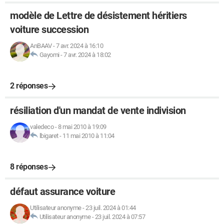
modèle de Lettre de désistement héritiers
voiture succession
AnBAAV
-
7 avr. 2024 à 16:10
Gayomi
-
7 avr. 2024 à 18:02
2 réponses
résiliation d'un mandat de vente indivision
valedeco
-
8 mai 2010 à 19:09
lbigaret
-
11 mai 2010 à 11:04
8 réponses
défaut assurance voiture
Utilisateur anonyme
-
23 juil. 2024 à 01:44
Utilisateur anonyme
-
23 juil. 2024 à 07:57