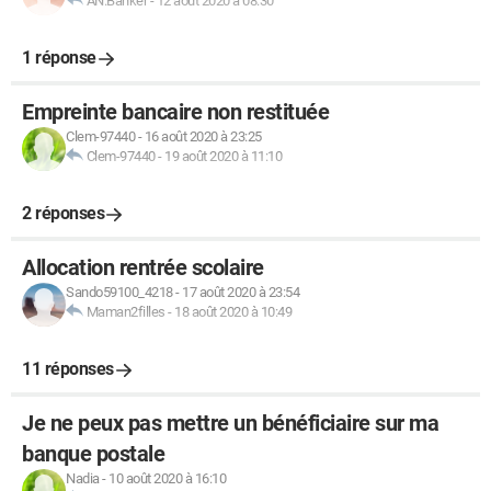
AN.Banker
-
12 août 2020 à 08:30
1 réponse
Empreinte bancaire non restituée
Clem-97440
-
16 août 2020 à 23:25
Clem-97440
-
19 août 2020 à 11:10
2 réponses
Allocation rentrée scolaire
Sando59100_4218
-
17 août 2020 à 23:54
Maman2filles
-
18 août 2020 à 10:49
11 réponses
Je ne peux pas mettre un bénéficiaire sur ma
banque postale
Nadia
-
10 août 2020 à 16:10