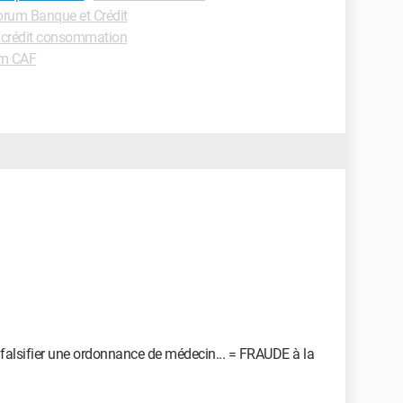
orum Banque et Crédit
crédit consommation
m CAF
de falsifier une ordonnance de médecin... = FRAUDE à la