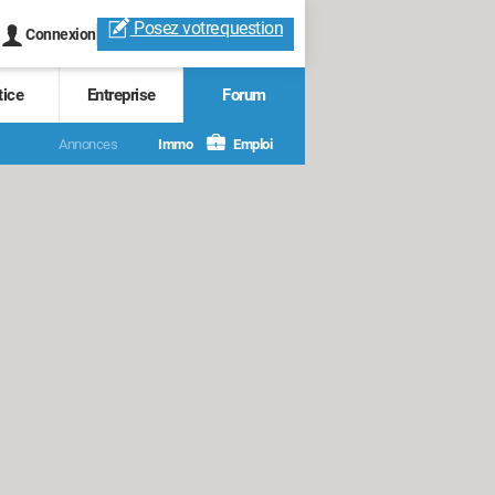
Posez votre
question
Connexion
tice
Entreprise
Forum
Annonces
Immo
Emploi