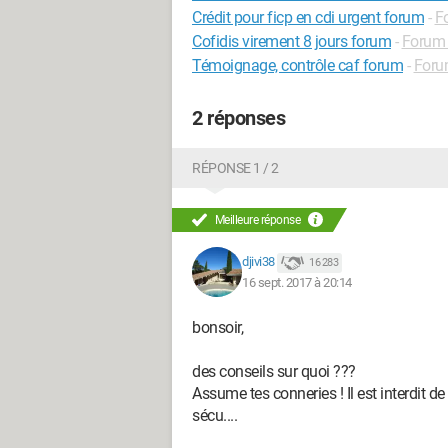
Crédit pour ficp en cdi urgent forum
-
F
Cofidis virement 8 jours forum
-
Forum 
Témoignage, contrôle caf forum
-
Foru
2 réponses
RÉPONSE 1 / 2
Meilleure réponse
djivi38
16 283
16 sept. 2017 à 20:14
bonsoir,
des conseils sur quoi ???
Assume tes conneries ! Il est interdit 
sécu....