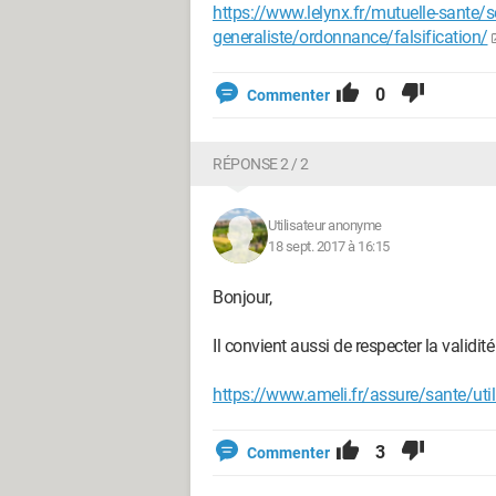
https://www.lelynx.fr/mutuelle-sante
generaliste/ordonnance/falsification/
0
Commenter
RÉPONSE 2 / 2
Utilisateur anonyme
18 sept. 2017 à 16:15
Bonjour,
Il convient aussi de respecter la validi
https://www.ameli.fr/assure/sante/ut
3
Commenter