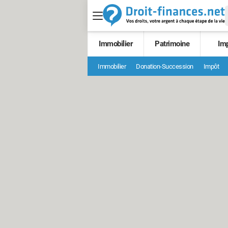
Immobilier
Patrimoine
Im
Immobilier
Donation-Succession
Impôt