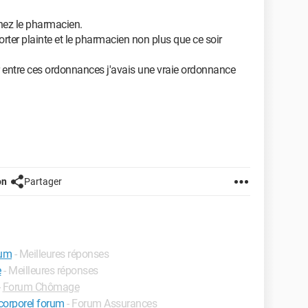
chez le pharmacien.
orter plainte et le pharmacien non plus que ce soir
ar entre ces ordonnances j'avais une vraie ordonnance
on
Partager
rum
- Meilleures réponses
e
- Meilleures réponses
-
Forum Chômage
corporel forum
-
Forum Assurances