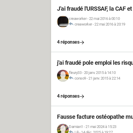
J'ai fraudé l'URSSAF, la CAF e
creaworker
-
22 mai 2016 à 00:10
creaworker
-
22 mai 2016 à 20:19
4 réponses
j'ai fraudé pole emploi les risq
fleury33
-
20 janv. 2015 à 14:10
conso9
-
21 janv. 2015 à 22:14
4 réponses
Fausse facture ostéopathe mut
Damian1
-
21 mai 2024 à 15:23
Lili
-
14 déc. 2025 à 19:27