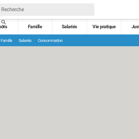
pôts
Famille
Salariés
Vie pratique
Jus
Famille
Salariés
Consommation