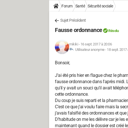
Forum
Santé
Sécurité sociale
Sujet Précédent
Fausse ordonnance
Résolu
mikiki
-
16 sept. 2017 à 20:06
Utilisateur anonyme -
18 sept. 2017 
Bonsoir,
J'ai été pris hier en flague chez le phar
fausse ordonnance dans l'après midi. Le
qu'il y avait un souci qu'il avait téléph
cette ordonnance.
Du coup je suis reparti et la pharmacie
C'est ce que j'ai voulu faire mais la se
j'avais falsifié des ordonnances et que j
D'habitude on me les délivre car je les e
maintenant quand le dossier est créé le