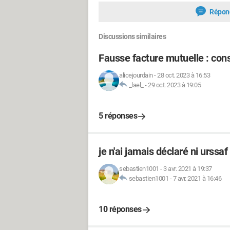
Répon
Discussions similaires
Fausse facture mutuelle : co
alicejourdain
-
28 oct. 2023 à 16:53
_lael_
-
29 oct. 2023 à 19:05
5 réponses
je n'ai jamais déclaré ni urssa
sebastien1001
-
3 avr. 2021 à 19:37
sebastien1001
-
7 avr. 2021 à 16:46
10 réponses