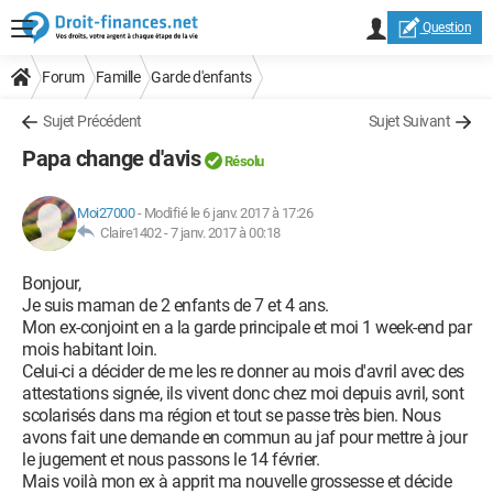
Question
Forum
Famille
Garde d'enfants
Sujet Précédent
Sujet Suivant
Papa change d'avis
Résolu
Moi27000
-
Modifié le 6 janv. 2017 à 17:26
Claire1402 -
7 janv. 2017 à 00:18
Bonjour,
Je suis maman de 2 enfants de 7 et 4 ans.
Mon ex-conjoint en a la garde principale et moi 1 week-end par
mois habitant loin.
Celui-ci a décider de me les re donner au mois d'avril avec des
attestations signée, ils vivent donc chez moi depuis avril, sont
scolarisés dans ma région et tout se passe très bien. Nous
avons fait une demande en commun au jaf pour mettre à jour
le jugement et nous passons le 14 février.
Mais voilà mon ex à apprit ma nouvelle grossesse et décide