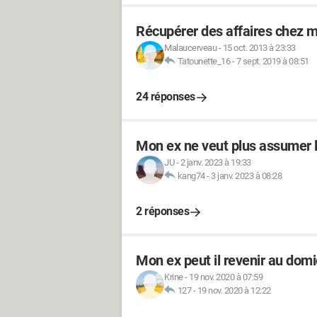
Récupérer des affaires chez 
Malaucerveau
-
15 oct. 2013 à 23:33
Tatounette_16
-
7 sept. 2019 à 08:51
24 réponses
Mon ex ne veut plus assumer l
JU
-
2 janv. 2023 à 19:33
kang74
-
3 janv. 2023 à 08:28
2 réponses
Mon ex peut il revenir au domic
Krine
-
19 nov. 2020 à 07:59
127
-
19 nov. 2020 à 12:22