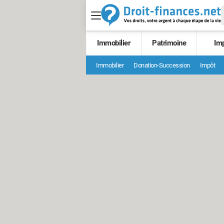
Immobilier
Patrimoine
Im
Immobilier
Donation-Succession
Impôt