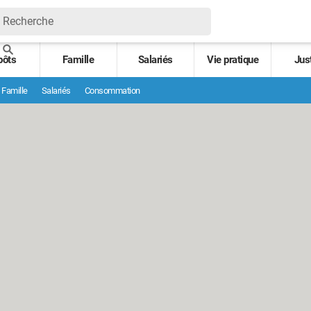
pôts
Famille
Salariés
Vie pratique
Jus
Famille
Salariés
Consommation