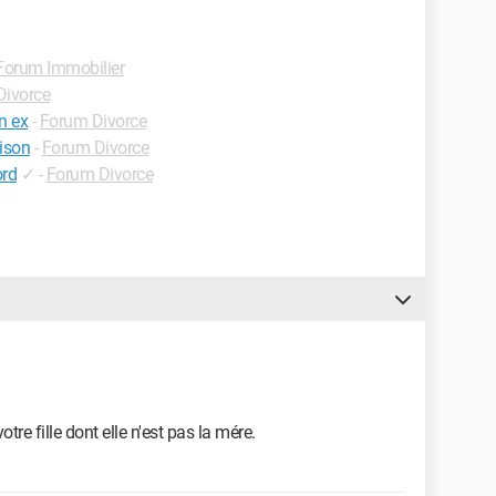
Forum Immobilier
Divorce
n ex
-
Forum Divorce
ison
-
Forum Divorce
ord
✓
-
Forum Divorce
re fille dont elle n'est pas la mére.