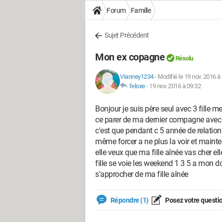
Forum
Famille
Sujet Précédent
Mon ex copagne
Résolu
Vianney1234
-
Modifié le 19 nov. 2016 à
feloxe
-
19 nov. 2016 à 09:32
Bonjour je suis père seul avec 3 fille m
ce parer de ma dernier compagne avec qui
c'est que pendant c 5 année de relation
même forcer a ne plus la voir et mainten
elle veux que ma fille aînée vas cher ell
fille se voie les weekend 1 3 5 a mon
s'approcher de ma fille aînée
Répondre (1)
Posez votre questi