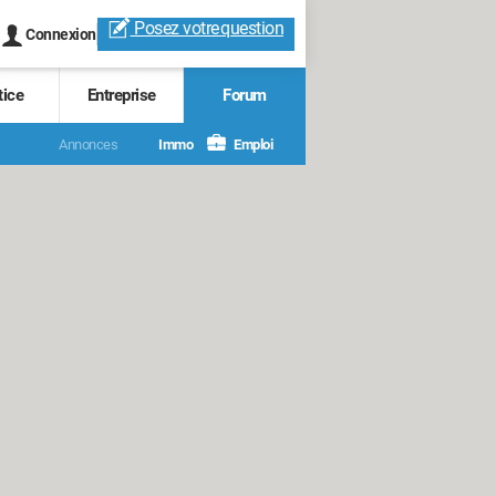
Posez votre
question
Connexion
tice
Entreprise
Forum
Annonces
Immo
Emploi