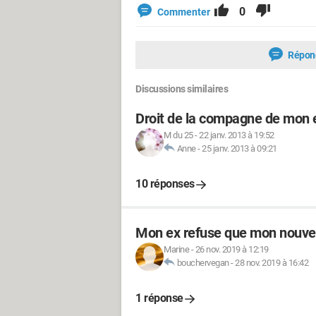
0
Commenter
Répon
Discussions similaires
Droit de la compagne de mon 
M du 25
-
22 janv. 2013 à 19:52
Anne
-
25 janv. 2013 à 09:21
10 réponses
Mon ex refuse que mon nouvea
Marine
-
26 nov. 2019 à 12:19
bouchervegan
-
28 nov. 2019 à 16:42
1 réponse