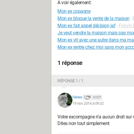
A voir également:
Mon ex copagne
Mon ex bloque la vente de la maison
-
Mon ex fait appel décision jaf
-
Forum 
Je veut vendre la maison mais pas mo
Mon ex vit avec une autre dans ma ma
Mon ex rentre chez moi sans mon acc
1 réponse
RÉPONSE 1 / 1
feloxe
10 037
19 nov. 2016 à 09:32
Votre excompagne n'a aucun droit sur vot
Dites non tout simplement