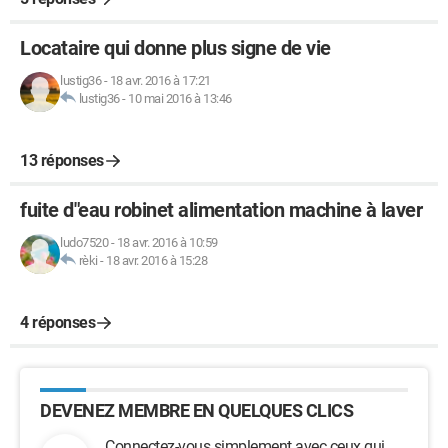
Locataire qui donne plus signe de vie
lustig36
-
18 avr. 2016 à 17:21
lustig36
-
10 mai 2016 à 13:46
13 réponses
fuite d"eau robinet alimentation machine à laver
ludo7520
-
18 avr. 2016 à 10:59
rèki
-
18 avr. 2016 à 15:28
4 réponses
DEVENEZ MEMBRE EN QUELQUES CLICS
Connectez-vous simplement avec ceux qui