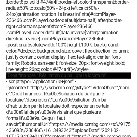
;border:8px solid #474a4f;border-left-color:transparent;border-
radius:50%;top:calc(50% - 24px);left:calc(50% -
24px);animation:rotation 1s linear infinite}#ccmPlayer-
236466 .ccmPLayerLoader-default[data-half]:after{border-
right-color:transparent}#ccmPlayer-236466
.ccmPLayerLoader-default[data-inverse]:after{animation-
direction:reverse} .ccmPlayer#ccmPlayer-236466
{position:absolute;width:100%;height:100%; background-
color:#dcdcdc; background-size: cover; flex-direction: column;
justify-content: center; display: flex; text-align: center; font-
family: Roboto, sans-serif; font-size: 20px; font-weight: bold;
line-height: 26px; color: #474a4f;}</style>
"Droit finances : Résiliation du bail par le locataire"
<script type="application/ld+json">
{"@context":"http:\/\/schema.org","@type":"VideoObject","nam
e":"Droit finances : R\u00e9siliation du bail par le
locataire","description":"La r\u00e9siliation d'un bail
d'habitation par le locataire doit respecter un certain
d\u00e9lai de pr\u00e9avis ainsi que plusieurs
formalit\u00e9s. Ce qu'il faut
savoir","thumbnailUrl":"https:\/\/media.ccmbg.com\/tc\/9175
436093\/236466\/1613493243","uploadDate":"2021-02-
16T17:34:03+01:00","contentUrl":"https:\/\/media.ccmbg.com