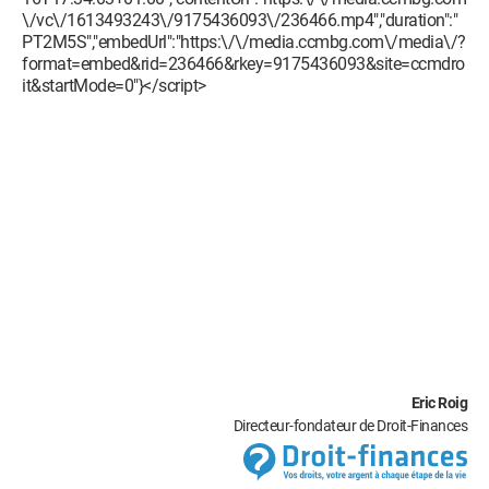
\/vc\/1613493243\/9175436093\/236466.mp4","duration":"
PT2M5S","embedUrl":"https:\/\/media.ccmbg.com\/media\/?
format=embed&rid=236466&rkey=9175436093&site=ccmdro
it&startMode=0"}</script>
Eric Roig
Directeur-fondateur de Droit-Finances