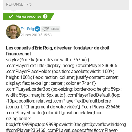
RÉPONSE 1 / 5
Meilleure réponse
Eric Roig
14 544
21 nov. 2019 à 15:53
Les conseils d'Eric Roig, directeur-fondateur de droit-
finances.net
<style>@media(max-device-width: 767px) {
.ccmPlayerTextTitle {display: none;} } #ccmPlayer-236466
.ccmPlayerPlaceHolder {position: absolute; width: 100%;
height: 100%; flex-direction: column; justify-content: center;
display: flex; text-align: center; ; color:#474a4f;}
.ccmPLayerLoaderBox {box-sizing: border-box; height: 59px;
width: 59px; margin: 5px auto;} .ccmPlayerTextDefault {top:
-10px; position: relative;} .ccmPlayerTextDefault:before
{content: "Chargement de votre vidéo";} #ccmPlayer-236466
.ccmPLayerLoader{color:#fff;position:relative;box-
sizing:border-
box;left:-9999px;top:-9999px;width:0;height:0;overflow:hidden;}
#ccmPlayer-236466 .ccmPLayerLoader:after,#ccmPlayer-