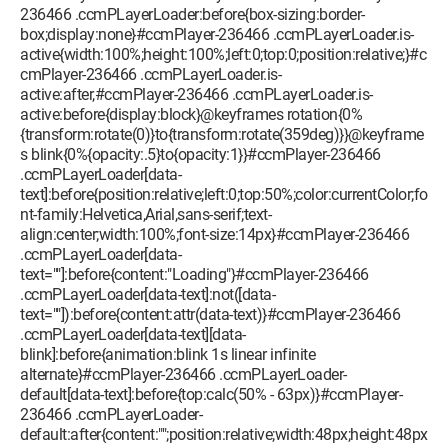
236466 .ccmPLayerLoader:before{box-sizing:border-
box;display:none}#ccmPlayer-236466 .ccmPLayerLoader.is-
active{width:100%;height:100%;left:0;top:0;position:relative;}#c
cmPlayer-236466 .ccmPLayerLoader.is-
active:after,#ccmPlayer-236466 .ccmPLayerLoader.is-
active:before{display:block}@keyframes rotation{0%
{transform:rotate(0)}to{transform:rotate(359deg)}}@keyframe
s blink{0%{opacity:.5}to{opacity:1}}#ccmPlayer-236466
.ccmPLayerLoader[data-
text]:before{position:relative;left:0;top:50%;color:currentColor;fo
nt-family:Helvetica,Arial,sans-serif;text-
align:center;width:100%;font-size:14px}#ccmPlayer-236466
.ccmPLayerLoader[data-
text=""]:before{content:"Loading"}#ccmPlayer-236466
.ccmPLayerLoader[data-text]:not([data-
text=""]):before{content:attr(data-text)}#ccmPlayer-236466
.ccmPLayerLoader[data-text][data-
blink]:before{animation:blink 1s linear infinite
alternate}#ccmPlayer-236466 .ccmPLayerLoader-
default[data-text]:before{top:calc(50% - 63px)}#ccmPlayer-
236466 .ccmPLayerLoader-
default:after{content:"";position:relative;width:48px;height:48px