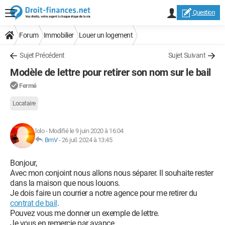
Question
Forum
Immobilier
Louer un logement
Sujet Précédent
Sujet Suivant
Modèle de lettre pour retirer son nom sur le bail
Fermé
Locataire
lolo
-
Modifié le 9 juin 2020 à 16:04
BmV
-
26 juil. 2024 à 13:45
Bonjour,
Avec mon conjoint nous allons nous séparer. Il souhaite rester
dans la maison que nous louons.
Je dois faire un courrier a notre agence pour me retirer du
contrat de bail
.
Pouvez vous me donner un exemple de lettre.
Je vous en remercie par avance.