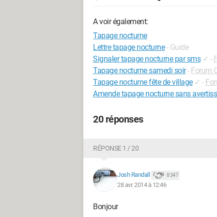
A voir également:
Tapage nocturne
Lettre tapage nocturne
- Guide
Signaler tapage nocturne par sms
✓
-
F
Tapage nocturne samedi soir
-
Forum 
Tapage nocturne fête de village
✓
-
Fo
Amende tapage nocturne sans avertis
20 réponses
RÉPONSE 1 / 20
Josh Randall
8 347
28 avr. 2014 à 12:46
Bonjour