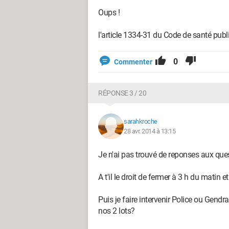
Oups !
l'article 1334-31 du Code de santé publ
0
Commenter
RÉPONSE 3 / 20
sarahkroche
28 avr. 2014 à 13:15
Je n'ai pas trouvé de reponses aux ques
A t'il le droit de fermer à 3 h du matin 
Puis je faire intervenir Police ou Gendr
nos 2 lots?