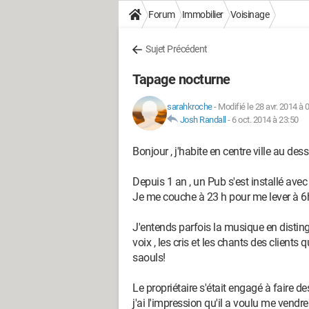
Forum
Immobilier
Voisinage
Sujet Précédent
Tapage nocturne
sarahkroche
-
Modifié le 28 avr. 2014 à 
Josh Randall
-
6 oct. 2014 à 23:50
Bonjour , j'habite en centre ville au de
Depuis 1 an , un Pub s'est installé ave
Je me couche à 23 h pour me lever à 6h l
J'entends parfois la musique en distingu
voix , les cris et les chants des client
saouls!
Le propriétaire s'était engagé à faire 
j'ai l'impression qu'il a voulu me vendre