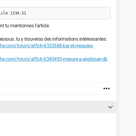
icle 1334-31
nt tu mentionnes l'article.
i-dessous. tu y trouveras des informations intéressantes:
che.com/forum/affich-6332688-bar-et-mesures-
che.com/forum/affich-6340493-mesure-a-appliquer-db