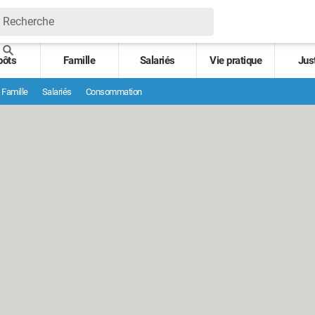
pôts
Famille
Salariés
Vie pratique
Jus
Famille
Salariés
Consommation