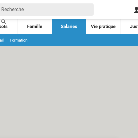
pôts
Famille
Salariés
Vie pratique
Jus
ail
Formation