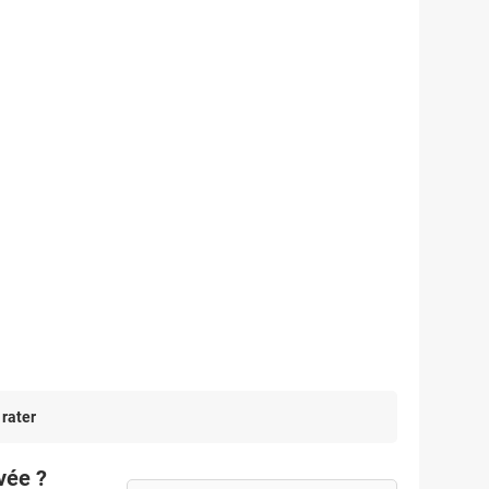
 rater
vée ?