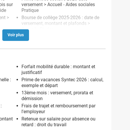
ois sur
versement
> Accueil - Aides sociales
ide
Pratique
ent
>
Bourse de collège 2025-2026 : date de
versement, montant et plafonds
>
Accueil - Etudes
Forfait mobilité durable : montant et
justificatif
elle :
Prime de vacances Syntec 2026 : calcul,
exemple et départ
13ème mois : versement, prorata et
démission
:
Frais de trajet et remboursement par
l'employeur
ontant
Retenue sur salaire pour absence ou
retard : droit du travail