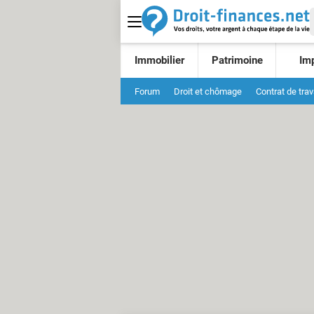
Immobilier
Patrimoine
Im
Forum
Droit et chômage
Contrat de trav