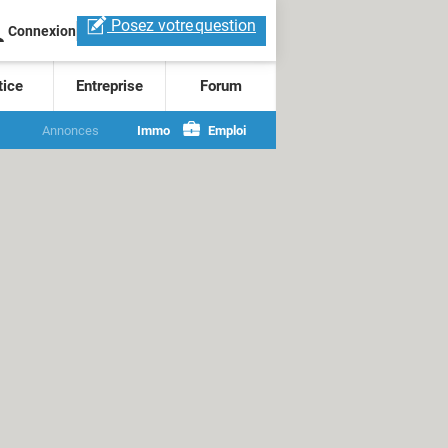
Posez votre
question
Connexion
tice
Entreprise
Forum
Annonces
Immo
Emploi