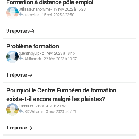
Formation à distance pôle emploi
Utilisateur anonyme
-
19 nov. 2022 à 15:28
kamelisa
-
15 oct. 2025 à 23:50
9 réponses
Problème formation
quentinpyuip
-
21 févr. 2023 à 18:46
Afrikarnak
-
22 févr. 2023 à 10:37
1 réponse
Pourquoi le Centre Européen de formation
existe-t-il encore malgré les plaintes?
kanna38
-
2 nov. 2020 à 21:52
SDWilliams
-
3 nov. 2020 à 07:41
1 réponse