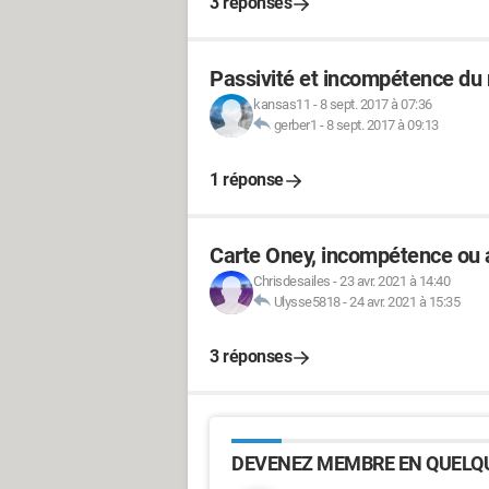
3 réponses
Passivité et incompétence du 
kansas11
-
8 sept. 2017 à 07:36
gerber1
-
8 sept. 2017 à 09:13
1 réponse
Carte Oney, incompétence ou 
Chrisdesailes
-
23 avr. 2021 à 14:40
Ulysse5818
-
24 avr. 2021 à 15:35
3 réponses
DEVENEZ MEMBRE EN QUELQU