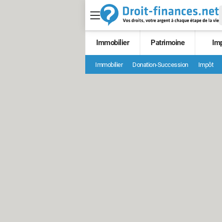
Immobilier
Patrimoine
Im
Immobilier
Donation-Succession
Impôt