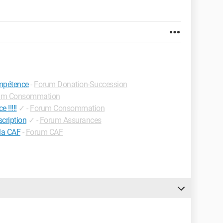
ompétence
-
Forum Donation-Succession
um Consommation
 !!!!!
✓
-
Forum Consommation
scription
✓
-
Forum Assurances
 la CAF
-
Forum CAF