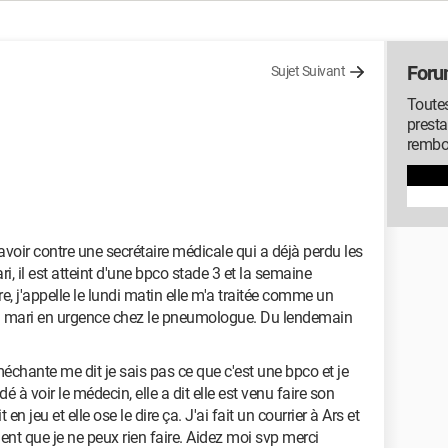
Foru
Sujet Suivant
Toutes
presta
rembo
avoir contre une secrétaire médicale qui a déjà perdu les
, il est atteint d'une bpco stade 3 et la semaine
re, j'appelle le lundi matin elle m'a traitée comme un
 mon mari en urgence chez le pneumologue. Du lendemain
échante me dit je sais pas ce que c'est une bpco et je
é à voir le médecin, elle a dit elle est venu faire son
n jeu et elle ose le dire ça. J'ai fait un courrier à Ars et
nt que je ne peux rien faire. Aidez moi svp merci