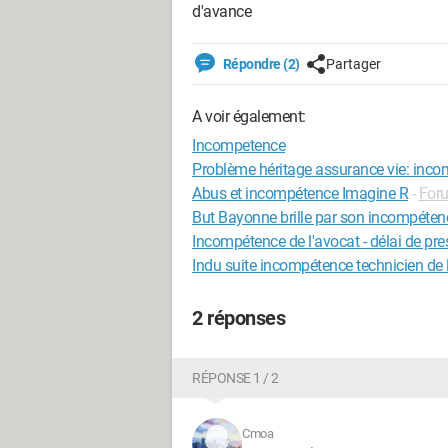
d'avance
Répondre (2)
Partager
A voir également:
Incompetence
Problème héritage assurance vie: inc
Abus et incompétence Imagine R
-
For
But Bayonne brille par son incompétence
Incompétence de l'avocat - délai de pre
Indu suite incompétence technicien de
2 réponses
RÉPONSE 1 / 2
Cmoa