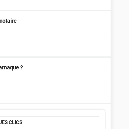
notaire
arnaque ?
ES CLICS