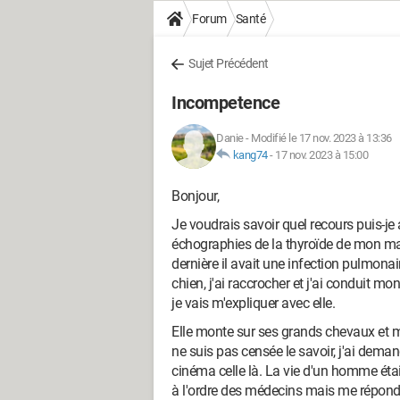
Forum
Santé
Sujet Précédent
Incompetence
Danie
-
Modifié le 17 nov. 2023 à 13:36
kang74
-
17 nov. 2023 à 15:00
Bonjour,
Je voudrais savoir quel recours puis-je 
échographies de la thyroïde de mon mari
dernière il avait une infection pulmonai
chien, j'ai raccrocher et j'ai conduit
je vais m'expliquer avec elle.
Elle monte sur ses grands chevaux et m
ne suis pas censée le savoir, j'ai demand
cinéma celle là. La vie d'un homme était e
à l'ordre des médecins mais me réponde