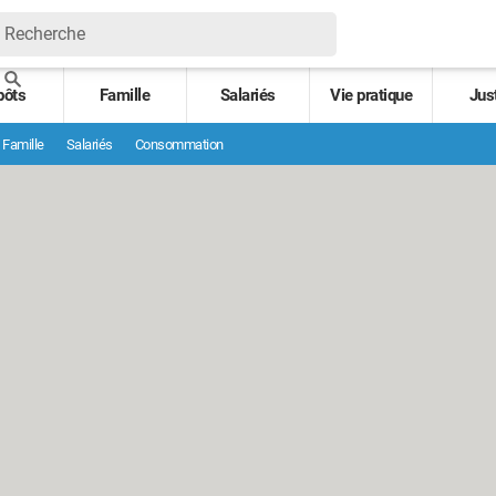
pôts
Famille
Salariés
Vie pratique
Jus
Famille
Salariés
Consommation