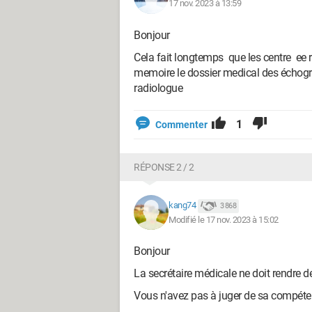
17 nov. 2023 à 13:59
Bonjour
Cela fait longtemps que les centre ee r
memoire le dossier medical des échog
radiologue
1
Commenter
RÉPONSE 2 / 2
kang74
3 868
Modifié le 17 nov. 2023 à 15:02
Bonjour
La secrétaire médicale ne doit rendre 
Vous n'avez pas à juger de sa compéte