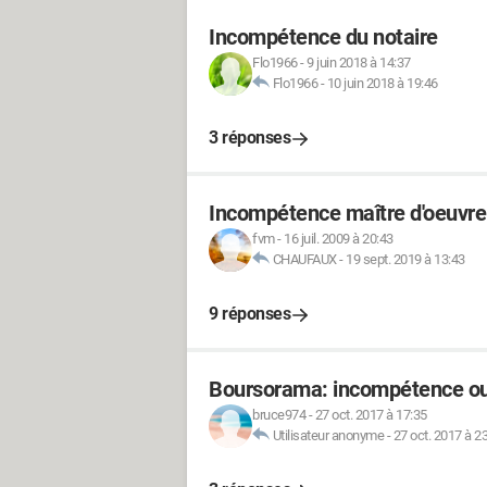
Incompétence du notaire
Flo1966
-
9 juin 2018 à 14:37
Flo1966
-
10 juin 2018 à 19:46
3 réponses
Incompétence maître d'oeuvre
fvm
-
16 juil. 2009 à 20:43
CHAUFAUX
-
19 sept. 2019 à 13:43
9 réponses
Boursorama: incompétence ou
bruce974
-
27 oct. 2017 à 17:35
Utilisateur anonyme
-
27 oct. 2017 à 2