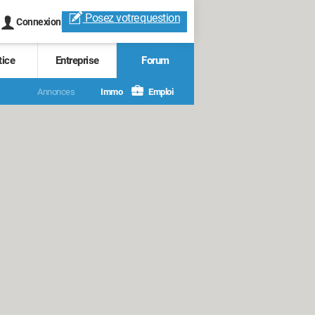
Posez votre
question
Connexion
tice
Entreprise
Forum
Annonces
Immo
Emploi