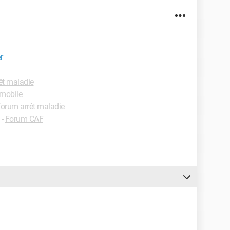
r
êt maladie
mobile
orum arrêt maladie
-
Forum CAF