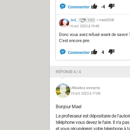
-4
Commenter
_lael_
>
mael2008
3 023
16 oct. 2023 à 19:48
Donc vous avez refusé avant de savoir 
C'est encore pire.
4
Commenter
RÉPONSE 4 / 4
Utilisateur anonyme
19 oct. 2023 à 17:08
Bonjour Mael
Le professeur est dépositaire de l'auto
téléphone vous devez le faire. Il n'a pa
et vous récupérerez votre telephone à la 