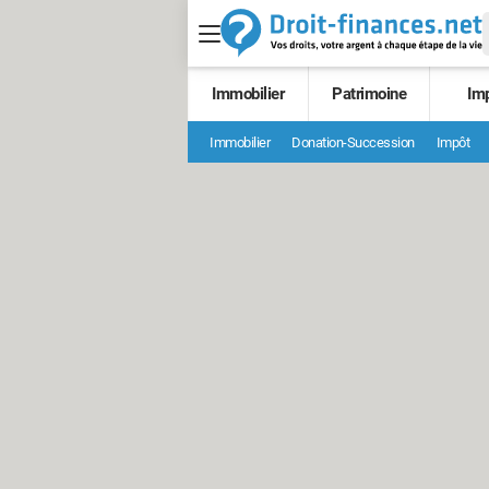
Immobilier
Patrimoine
Im
Immobilier
Donation-Succession
Impôt