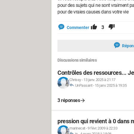
pour des sujets qui ne sont vraiment pa
pour de vraies causes dans votre vie
3
Commenter
Répon
Discussions similaires
Contrôles des ressources... Je
Chrissy
-
13 janv. 2025 à 21:17
UnPassant
-
15 janv. 2025 à 19:35
3 réponses
pression qui revient à 0 dans
marinecat
-
9 févr. 2009 à 22:33
jp
-
4 mars 2018 à 18:06