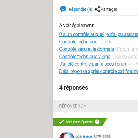
Répondre (4)
Partager
A voir également:
0 a un contrôle auquel je n’ai pu assiste
Contrôle technique
- Guide
Contrôle sécu et je dormais
-
Forum arr
Contrôle technique vierge
-
Forum Auto
J'ai été controlé par la sécu forum
✓
-
F
Délai réponse après contrôle caf forum
4 réponses
RÉPONSE 1 / 4
Meilleure réponse
jodelariege
6 525