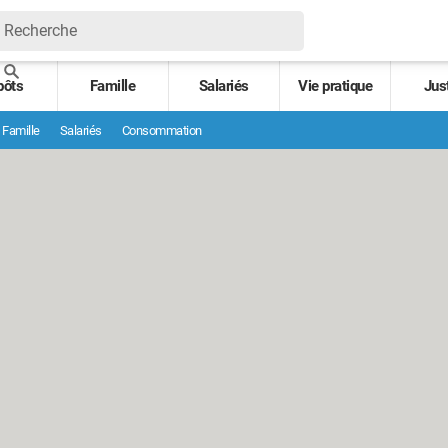
pôts
Famille
Salariés
Vie pratique
Jus
Famille
Salariés
Consommation