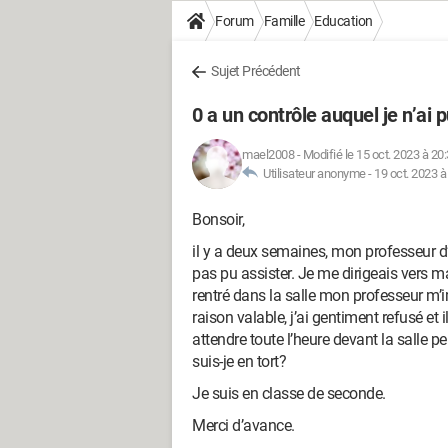
Forum
Famille
Education
Sujet Précédent
0 a un contrôle auquel je n’ai p
mael2008
-
Modifié le 15 oct. 2023 à 20
Utilisateur anonyme -
19 oct. 2023 à
Bonsoir,
il y a deux semaines, mon professeur d’
pas pu assister. Je me dirigeais vers m
rentré dans la salle mon professeur m
raison valable, j’ai gentiment refusé et i
attendre toute l’heure devant la salle pen
suis-je en tort?
Je suis en classe de seconde.
Merci d’avance.