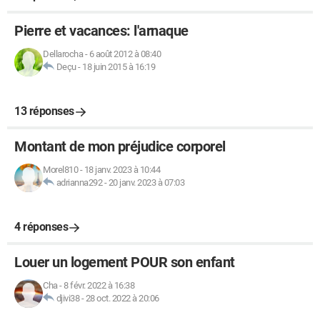
Pierre et vacances: l'arnaque
Dellarocha
-
6 août 2012 à 08:40
Deçu
-
18 juin 2015 à 16:19
13 réponses
Montant de mon préjudice corporel
Morel810
-
18 janv. 2023 à 10:44
adrianna292
-
20 janv. 2023 à 07:03
4 réponses
Louer un logement POUR son enfant
Cha
-
8 févr. 2022 à 16:38
djivi38
-
28 oct. 2022 à 20:06