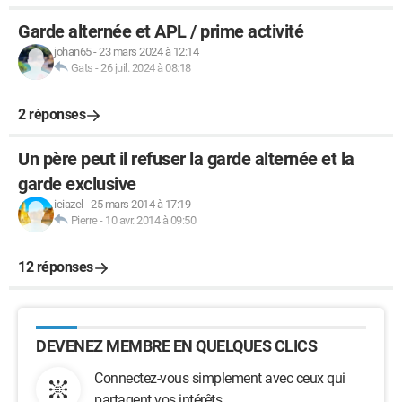
Garde alternée et APL / prime activité
johan65
-
23 mars 2024 à 12:14
Gats
-
26 juil. 2024 à 08:18
2 réponses
Un père peut il refuser la garde alternée et la
garde exclusive
ieiazel
-
25 mars 2014 à 17:19
Pierre
-
10 avr. 2014 à 09:50
12 réponses
DEVENEZ MEMBRE EN QUELQUES CLICS
Connectez-vous simplement avec ceux qui
partagent vos intérêts