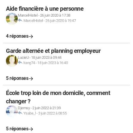
Aide financière à une personne
MarcelHistel
-
26 juin 2020 à 17:38
MarcelHistel
-
26 juin 2020 à 19:47
4 réponses
Garde alternée et planning employeur
LucieU
-
18 juin 2023 à 09:44
kang74
-
18 juin 2023 à 16:40
5 réponses
École trop loin de mon domicile, comment
changer ?
Djemsy
-
2 juin 2022 à 21:39
Ysabe_l
-
3 juin 2022 à 08:55
5 réponses